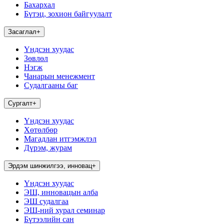
Бахархал
Бүтэц, зохион байгуулалт
Засаглал
+
Үндсэн хуудас
Зөвлөл
Нэгж
Чанарын менежмент
Судалгааны баг
Сургалт
+
Үндсэн хуудас
Хөтөлбөр
Магадлан итгэмжлэл
Дүрэм, журам
Эрдэм шинжилгээ, инновац
+
Үндсэн хуудас
ЭШ, инновацын алба
ЭШ судалгаа
ЭШ-ний хурал семинар
Бүтээлийн сан