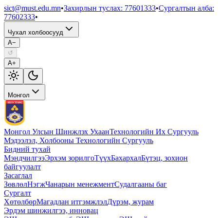
sict@must.edu.mn
•
Захирлын туслах
:
77601333
•
Сургалтын алба
:
77602333
•
Чухал холбоосууд
A−
↺
A+
Монгол
Монгол Улсын Шинжлэх Ухаан
Технологийн Их Сургууль
Мэдээлэл, Холбооны Технологийн Сургууль
Бидний тухай
Мэндчилгээ
Эрхэм зорилго
Түүх
Бахархал
Бүтэц, зохион
байгуулалт
Засаглал
Зөвлөл
Нэгж
Чанарын менежмент
Судалгааны баг
Сургалт
Хөтөлбөр
Магадлан итгэмжлэл
Дүрэм, журам
Эрдэм шинжилгээ, инновац