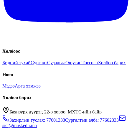
Холбоос
Бидний тухай
Сургалт
Судалгаа
Оюутан
Төгсөгч
Холбоо барих
Нөөц
Мэдээ
Арга хэмжээ
Холбоо барих
Баянзүрх дүүрэг, 22-р хороо, МХТС-ийн байр
Захирлын туслах: 77601333
Сургалтын алба: 77602333
sict@must.edu.mn