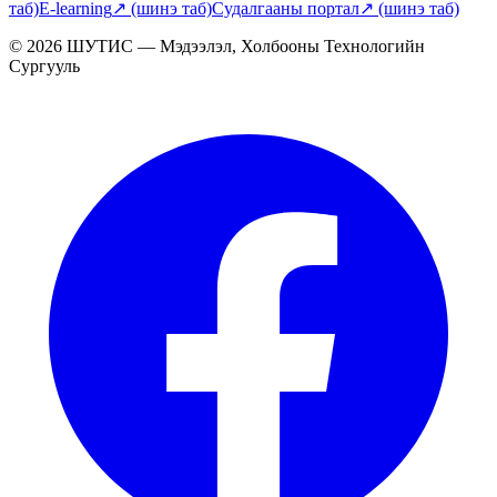
таб)
E-learning
↗
(шинэ таб)
Судалгааны портал
↗
(шинэ таб)
© 2026 ШУТИС — Мэдээлэл, Холбооны Технологийн
Сургууль