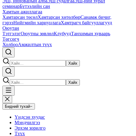
ЭШ, инновацын алба
ЭШ судалгаа
ЭШ-ний хурал
семинар
Бүтээлийн сан
Хамтын ажиллагаа
Хамтарсан төсөл
Хамтарсан хөтөлбөр
Санамж бичиг,
гэрээ
Нийгмийн хариуцлага
Хамтрагч байгууллагууд
Оюутан
Тэтгэлэг
Оюутны зөвлөл
Клубууд
Танхимын хуваарь
Төгсөгч
Холбоо
Амжилтын түүх
Хайх
Хайх
Бидний тухай
−
Үндсэн хуудас
Мэндчилгээ
Эрхэм зорилго
Түүх