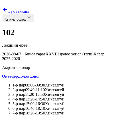
Бүх танхим
Танхим солих
102
Лекцийн өрөө
2026-08-07
·
Бямба
гараг
XXVIII
долоо хоног (
тэгш
)
Хавар
2025-2026
Амралтын өдөр
Өнөөдөр
Долоо хоног
1
-р пар
08:00
-
09:30
Хичээлгүй
2
-р пар
09:40
-
11:10
Хичээлгүй
3
-р пар
11:20
-
12:50
Хичээлгүй
4
-р пар
13:20
-
14:50
Хичээлгүй
5
-р пар
15:00
-
16:30
Хичээлгүй
6
-р пар
16:40
-
18:10
Хичээлгүй
7
-р пар
18:20
-
19:50
Хичээлгүй