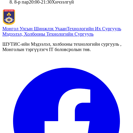
8
-р пар
20:00
-
21:30
Хичээлгүй
Монгол Улсын Шинжлэх Ухаан
Технологийн Их Сургууль
Мэдээлэл, Холбооны Технологийн Сургууль
ШУТИС-ийн Мэдээлэл, холбооны технологийн сургууль ,
Монголын тэргүүлэгч IT боловсролын төв.