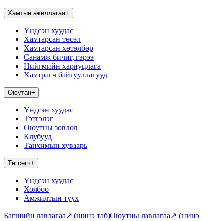
Хамтын ажиллагаа
+
Үндсэн хуудас
Хамтарсан төсөл
Хамтарсан хөтөлбөр
Санамж бичиг, гэрээ
Нийгмийн хариуцлага
Хамтрагч байгууллагууд
Оюутан
+
Үндсэн хуудас
Тэтгэлэг
Оюутны зөвлөл
Клубууд
Танхимын хуваарь
Төгсөгч
+
Үндсэн хуудас
Холбоо
Амжилтын түүх
Багшийн лавлагаа
↗
(шинэ таб)
Оюутны лавлагаа
↗
(шинэ