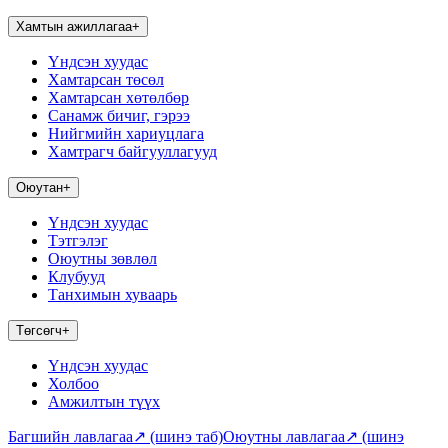
Хамтын ажиллагаа
+
Үндсэн хуудас
Хамтарсан төсөл
Хамтарсан хөтөлбөр
Санамж бичиг, гэрээ
Нийгмийн хариуцлага
Хамтрагч байгууллагууд
Оюутан
+
Үндсэн хуудас
Тэтгэлэг
Оюутны зөвлөл
Клубууд
Танхимын хуваарь
Төгсөгч
+
Үндсэн хуудас
Холбоо
Амжилтын түүх
Багшийн лавлагаа
↗
(шинэ таб)
Оюутны лавлагаа
↗
(шинэ