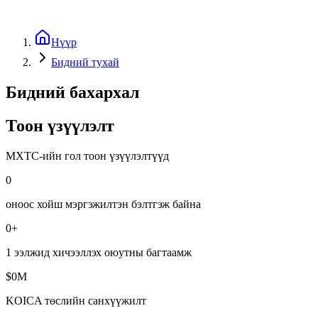
Нүүр
Бидний тухай
Бидний бахархал
Тоон үзүүлэлт
МХТС-ийн гол тоон үзүүлэлтүүд
0
оноос хойш мэргэжилтэн бэлтгэж байна
0
+
1 ээлжид хичээллэх оюутны багтаамж
$
0
M
KOICA төслийн санхүүжилт