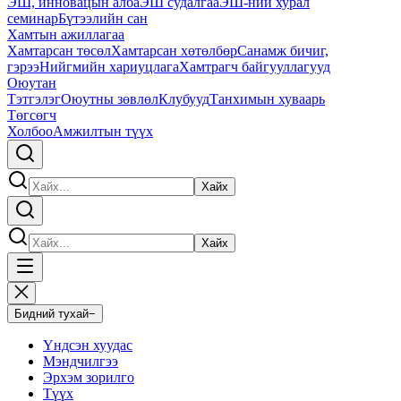
ЭШ, инновацын алба
ЭШ судалгаа
ЭШ-ний хурал
семинар
Бүтээлийн сан
Хамтын ажиллагаа
Хамтарсан төсөл
Хамтарсан хөтөлбөр
Санамж бичиг,
гэрээ
Нийгмийн хариуцлага
Хамтрагч байгууллагууд
Оюутан
Тэтгэлэг
Оюутны зөвлөл
Клубууд
Танхимын хуваарь
Төгсөгч
Холбоо
Амжилтын түүх
Хайх
Хайх
Бидний тухай
−
Үндсэн хуудас
Мэндчилгээ
Эрхэм зорилго
Түүх