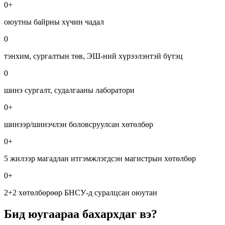
0
+
оюутны байрны хүчин чадал
0
тэнхим, сургалтын төв, ЭШ-ний хүрээлэнтэй бүтэц
0
шинэ сургалт, судалгааны лаборатори
0
+
шинээр/шинэчлэн боловсруулсан хөтөлбөр
0
+
5 жилээр магадлан итгэмжлэгдсэн магистрын хөтөлбөр
0
+
2+2 хөтөлбөрөөр БНСУ-д суралцсан оюутан
Бид юугаараа бахархдаг вэ?