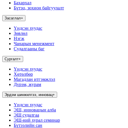
Бахархал
Бүтэц, зохион байгуулалт
Засаглал
+
Үндсэн хуудас
Зөвлөл
Нэгж
Чанарын менежмент
Судалгааны баг
Сургалт
+
Үндсэн хуудас
Хөтөлбөр
Магадлан итгэмжлэл
Дүрэм, журам
Эрдэм шинжилгээ, инновац
+
Үндсэн хуудас
ЭШ, инновацын алба
ЭШ судалгаа
ЭШ-ний хурал семинар
Бүтээлийн сан