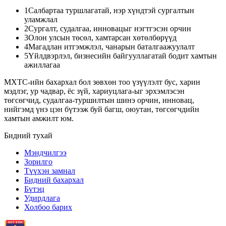
1
Салбартаа туршлагатай, нэр хүндтэй сургалтын
уламжлал
2
Сургалт, судалгаа, инновацыг нэгтгэсэн орчин
3
Олон улсын төсөл, хамтарсан хөтөлбөрүүд
4
Магадлан итгэмжлэл, чанарын баталгаажуулалт
5
Үйлдвэрлэл, бизнесийн байгууллагатай бодит хамтын
ажиллагаа
МХТС-ийн бахархал бол зөвхөн тоо үзүүлэлт бус, харин
мэдлэг, ур чадвар, ёс зүй, хариуцлага
-ыг эрхэмлэсэн
төгсөгчид, судалгаа-туршилтын шинэ орчин, инновац,
нийгэмд үнэ цэн бүтээж буй
багш, оюутан, төгсөгчдийн
хамтын амжилт
юм.
Бидний тухай
Мэндчилгээ
Зорилго
Түүхэн замнал
Бидний бахархал
Бүтэц
Удирдлага
Холбоо барих