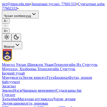
sict@must.edu.mn
•
Захирлын туслах
:
77601333
•
Сургалтын алба
:
77602333
•
Чухал холбоосууд
A−
↺
A+
Монгол
Монгол Улсын Шинжлэх Ухаан
Технологийн Их Сургууль
Мэдээлэл, Холбооны Технологийн Сургууль
Бидний тухай
Мэндчилгээ
Эрхэм зорилго
Түүх
Бахархал
Бүтэц, зохион
байгуулалт
Засаглал
Зөвлөл
Нэгж
Чанарын менежмент
Судалгааны баг
Сургалт
Хөтөлбөр
Магадлан итгэмжлэл
Дүрэм, журам
Эрдэм шинжилгээ, инновац