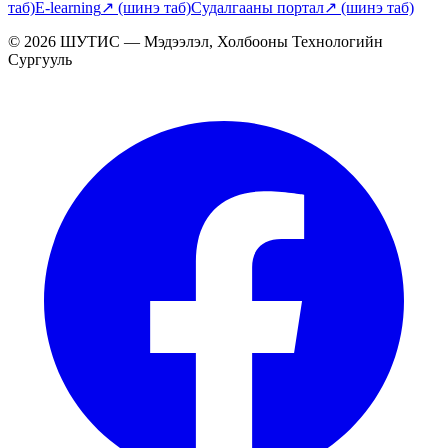
таб)
E-learning
↗
(шинэ таб)
Судалгааны портал
↗
(шинэ таб)
© 2026 ШУТИС — Мэдээлэл, Холбооны Технологийн
Сургууль