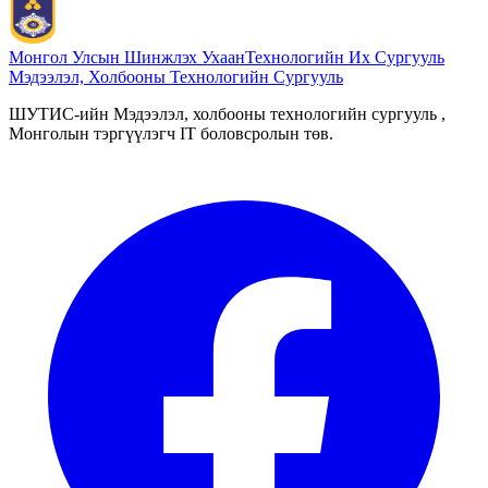
Монгол Улсын Шинжлэх Ухаан
Технологийн Их Сургууль
Мэдээлэл, Холбооны Технологийн Сургууль
ШУТИС-ийн Мэдээлэл, холбооны технологийн сургууль ,
Монголын тэргүүлэгч IT боловсролын төв.