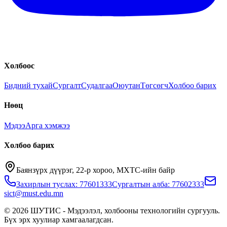
Холбоос
Бидний тухай
Сургалт
Судалгаа
Оюутан
Төгсөгч
Холбоо барих
Нөөц
Мэдээ
Арга хэмжээ
Холбоо барих
Баянзүрх дүүрэг, 22-р хороо, МХТС-ийн байр
Захирлын туслах: 77601333
Сургалтын алба: 77602333
sict@must.edu.mn
© 2026 ШУТИС - Мэдээлэл, холбооны технологийн сургууль.
Бүх эрх хуулиар хамгаалагдсан.