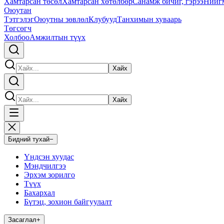
Хамтарсан төсөл
Хамтарсан хөтөлбөр
Санамж бичиг, гэрээ
Нийг
Оюутан
Тэтгэлэг
Оюутны зөвлөл
Клубууд
Танхимын хуваарь
Төгсөгч
Холбоо
Амжилтын түүх
Хайх
Хайх
Бидний тухай
−
Үндсэн хуудас
Мэндчилгээ
Эрхэм зорилго
Түүх
Бахархал
Бүтэц, зохион байгуулалт
Засаглал
+