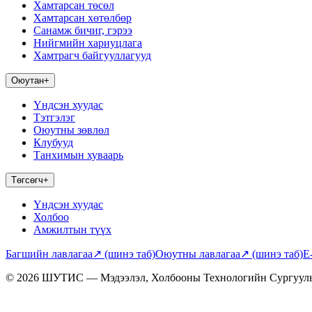
Хамтарсан төсөл
Хамтарсан хөтөлбөр
Санамж бичиг, гэрээ
Нийгмийн хариуцлага
Хамтрагч байгууллагууд
Оюутан
+
Үндсэн хуудас
Тэтгэлэг
Оюутны зөвлөл
Клубууд
Танхимын хуваарь
Төгсөгч
+
Үндсэн хуудас
Холбоо
Амжилтын түүх
Багшийн лавлагаа
↗
(шинэ таб)
Оюутны лавлагаа
↗
(шинэ таб)
E
© 2026 ШУТИС — Мэдээлэл, Холбооны Технологийн Сургуул