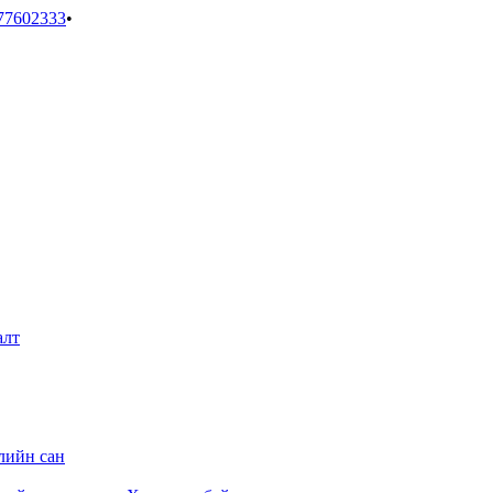
77602333
•
алт
лийн сан