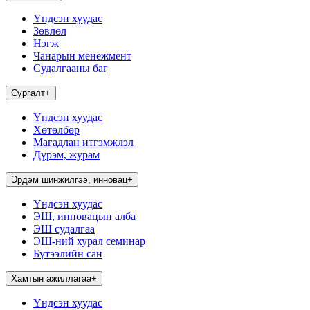
Үндсэн хуудас
Зөвлөл
Нэгж
Чанарын менежмент
Судалгааны баг
Сургалт
+
Үндсэн хуудас
Хөтөлбөр
Магадлан итгэмжлэл
Дүрэм, журам
Эрдэм шинжилгээ, инновац
+
Үндсэн хуудас
ЭШ, инновацын алба
ЭШ судалгаа
ЭШ-ний хурал семинар
Бүтээлийн сан
Хамтын ажиллагаа
+
Үндсэн хуудас