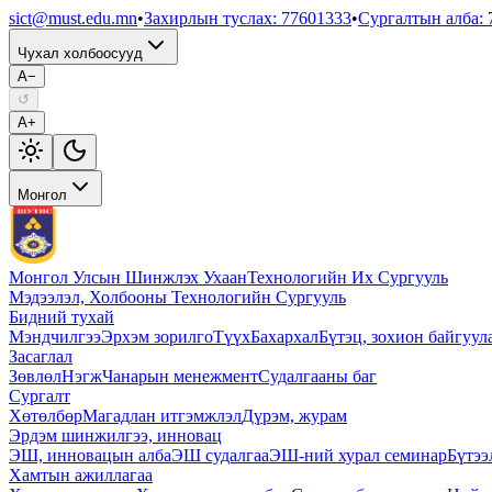
sict@must.edu.mn
•
Захирлын туслах
:
77601333
•
Сургалтын алба
:
Чухал холбоосууд
A−
↺
A+
Монгол
Монгол Улсын Шинжлэх Ухаан
Технологийн Их Сургууль
Мэдээлэл, Холбооны Технологийн Сургууль
Бидний тухай
Мэндчилгээ
Эрхэм зорилго
Түүх
Бахархал
Бүтэц, зохион байгуул
Засаглал
Зөвлөл
Нэгж
Чанарын менежмент
Судалгааны баг
Сургалт
Хөтөлбөр
Магадлан итгэмжлэл
Дүрэм, журам
Эрдэм шинжилгээ, инновац
ЭШ, инновацын алба
ЭШ судалгаа
ЭШ-ний хурал семинар
Бүтээ
Хамтын ажиллагаа