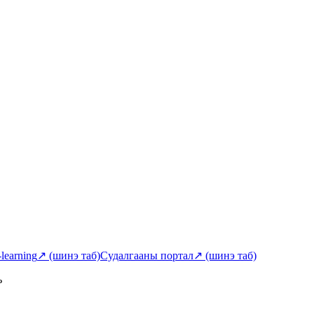
-learning
↗
(шинэ таб)
Судалгааны портал
↗
(шинэ таб)
ь