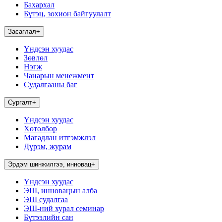
Бахархал
Бүтэц, зохион байгуулалт
Засаглал
+
Үндсэн хуудас
Зөвлөл
Нэгж
Чанарын менежмент
Судалгааны баг
Сургалт
+
Үндсэн хуудас
Хөтөлбөр
Магадлан итгэмжлэл
Дүрэм, журам
Эрдэм шинжилгээ, инновац
+
Үндсэн хуудас
ЭШ, инновацын алба
ЭШ судалгаа
ЭШ-ний хурал семинар
Бүтээлийн сан