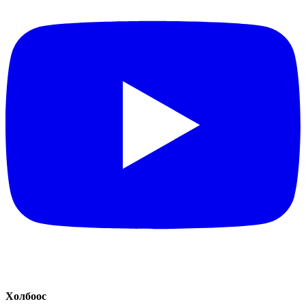
Холбоос