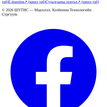
таб)
E-learning
↗
(шинэ таб)
Судалгааны портал
↗
(шинэ таб)
© 2026 ШУТИС — Мэдээлэл, Холбооны Технологийн
Сургууль