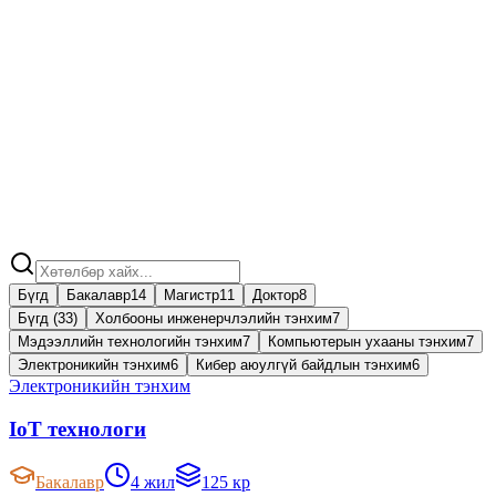
Бүгд
Бакалавр
14
Магистр
11
Доктор
8
Бүгд (33)
Холбооны инженерчлэлийн тэнхим
7
Мэдээллийн технологийн тэнхим
7
Компьютерын ухааны тэнхим
7
Электроникийн тэнхим
6
Кибер аюулгүй байдлын тэнхим
6
Электроникийн тэнхим
IoT технологи
Бакалавр
4 жил
125 кр