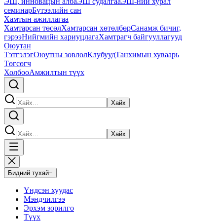
ЭШ, инновацын алба
ЭШ судалгаа
ЭШ-ний хурал
семинар
Бүтээлийн сан
Хамтын ажиллагаа
Хамтарсан төсөл
Хамтарсан хөтөлбөр
Санамж бичиг,
гэрээ
Нийгмийн хариуцлага
Хамтрагч байгууллагууд
Оюутан
Тэтгэлэг
Оюутны зөвлөл
Клубууд
Танхимын хуваарь
Төгсөгч
Холбоо
Амжилтын түүх
Хайх
Хайх
Бидний тухай
−
Үндсэн хуудас
Мэндчилгээ
Эрхэм зорилго
Түүх