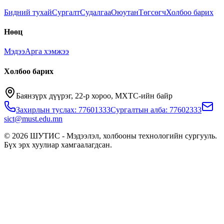
Бидний тухай
Сургалт
Судалгаа
Оюутан
Төгсөгч
Холбоо барих
Нөөц
Мэдээ
Арга хэмжээ
Холбоо барих
Баянзүрх дүүрэг, 22-р хороо, МХТС-ийн байр
Захирлын туслах: 77601333
Сургалтын алба: 77602333
sict@must.edu.mn
© 2026 ШУТИС - Мэдээлэл, холбооны технологийн сургууль.
Бүх эрх хуулиар хамгаалагдсан.