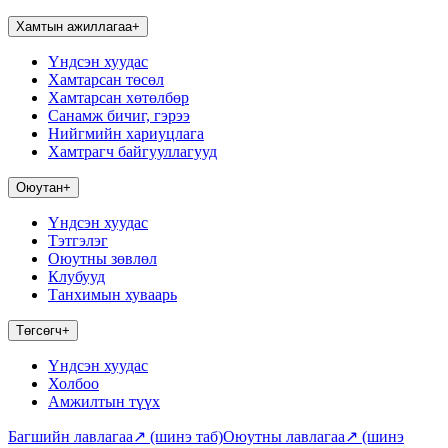
Хамтын ажиллагаа
+
Үндсэн хуудас
Хамтарсан төсөл
Хамтарсан хөтөлбөр
Санамж бичиг, гэрээ
Нийгмийн хариуцлага
Хамтрагч байгууллагууд
Оюутан
+
Үндсэн хуудас
Тэтгэлэг
Оюутны зөвлөл
Клубууд
Танхимын хуваарь
Төгсөгч
+
Үндсэн хуудас
Холбоо
Амжилтын түүх
Багшийн лавлагаа
↗
(шинэ таб)
Оюутны лавлагаа
↗
(шинэ