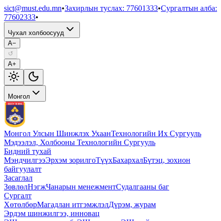
sict@must.edu.mn
•
Захирлын туслах
:
77601333
•
Сургалтын алба
:
77602333
•
Чухал холбоосууд
A−
↺
A+
Монгол
Монгол Улсын Шинжлэх Ухаан
Технологийн Их Сургууль
Мэдээлэл, Холбооны Технологийн Сургууль
Бидний тухай
Мэндчилгээ
Эрхэм зорилго
Түүх
Бахархал
Бүтэц, зохион
байгуулалт
Засаглал
Зөвлөл
Нэгж
Чанарын менежмент
Судалгааны баг
Сургалт
Хөтөлбөр
Магадлан итгэмжлэл
Дүрэм, журам
Эрдэм шинжилгээ, инновац