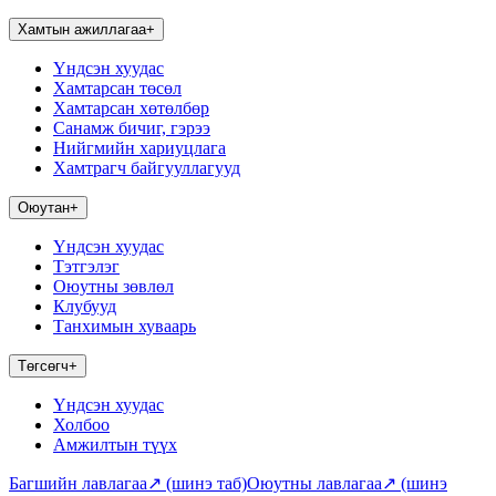
Хамтын ажиллагаа
+
Үндсэн хуудас
Хамтарсан төсөл
Хамтарсан хөтөлбөр
Санамж бичиг, гэрээ
Нийгмийн хариуцлага
Хамтрагч байгууллагууд
Оюутан
+
Үндсэн хуудас
Тэтгэлэг
Оюутны зөвлөл
Клубууд
Танхимын хуваарь
Төгсөгч
+
Үндсэн хуудас
Холбоо
Амжилтын түүх
Багшийн лавлагаа
↗
(шинэ таб)
Оюутны лавлагаа
↗
(шинэ