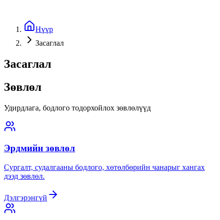
Нүүр
Засаглал
Засаглал
Зөвлөл
Удирдлага, бодлого тодорхойлох зөвлөлүүд
Эрдмийн зөвлөл
Сургалт, судалгааны бодлого, хөтөлбөрийн чанарыг хангах
дээд зөвлөл.
Дэлгэрэнгүй