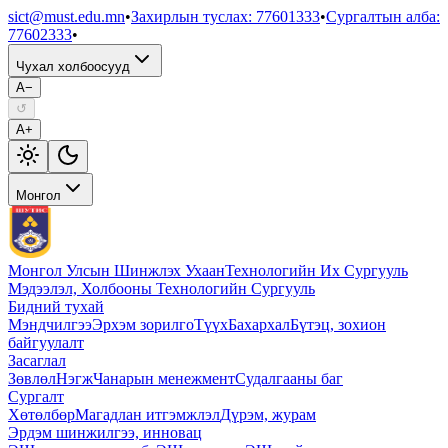
sict@must.edu.mn
•
Захирлын туслах
:
77601333
•
Сургалтын алба
:
77602333
•
Чухал холбоосууд
A−
↺
A+
Монгол
Монгол Улсын Шинжлэх Ухаан
Технологийн Их Сургууль
Мэдээлэл, Холбооны Технологийн Сургууль
Бидний тухай
Мэндчилгээ
Эрхэм зорилго
Түүх
Бахархал
Бүтэц, зохион
байгуулалт
Засаглал
Зөвлөл
Нэгж
Чанарын менежмент
Судалгааны баг
Сургалт
Хөтөлбөр
Магадлан итгэмжлэл
Дүрэм, журам
Эрдэм шинжилгээ, инновац