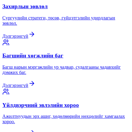
Захирлын зөвлөл
Сургуулийн стратеги, төсөв, гүйцэтгэлийн удирдлагын
зөвлөл.
Дэлгэрэнгүй
Багшийн хөгжлийн баг
Багш нарын мэргэжлийн ур чадвар, судалгааны чадавхийг
дэмжих баг.
Дэлгэрэнгүй
Үйлдвэрчний эвлэлийн хороо
Ажилтнуудын эрх ашиг, хөдөлмөрийн нөхцөлийг хамгаалах
хороо.