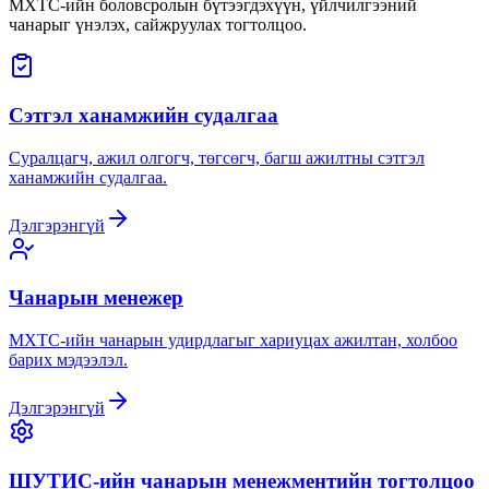
МХТС-ийн боловсролын бүтээгдэхүүн, үйлчилгээний
чанарыг үнэлэх, сайжруулах тогтолцоо.
Сэтгэл ханамжийн судалгаа
Суралцагч, ажил олгогч, төгсөгч, багш ажилтны сэтгэл
ханамжийн судалгаа.
Дэлгэрэнгүй
Чанарын менежер
МХТС-ийн чанарын удирдлагыг хариуцах ажилтан, холбоо
барих мэдээлэл.
Дэлгэрэнгүй
ШУТИС-ийн чанарын менежментийн тогтолцоо