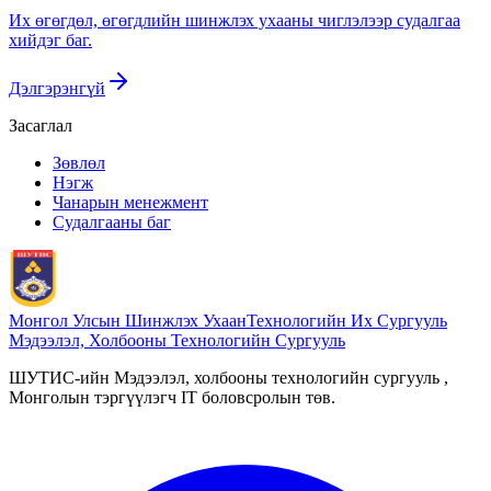
Их өгөгдөл, өгөгдлийн шинжлэх ухааны чиглэлээр судалгаа
хийдэг баг.
Дэлгэрэнгүй
Засаглал
Зөвлөл
Нэгж
Чанарын менежмент
Судалгааны баг
Монгол Улсын Шинжлэх Ухаан
Технологийн Их Сургууль
Мэдээлэл, Холбооны Технологийн Сургууль
ШУТИС-ийн Мэдээлэл, холбооны технологийн сургууль ,
Монголын тэргүүлэгч IT боловсролын төв.