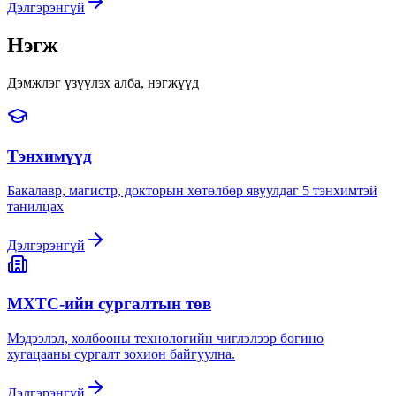
Дэлгэрэнгүй
Нэгж
Дэмжлэг үзүүлэх алба, нэгжүүд
Тэнхимүүд
Бакалавр, магистр, докторын хөтөлбөр явуулдаг 5 тэнхимтэй
танилцах
Дэлгэрэнгүй
МХТС-ийн сургалтын төв
Мэдээлэл, холбооны технологийн чиглэлээр богино
хугацааны сургалт зохион байгуулна.
Дэлгэрэнгүй