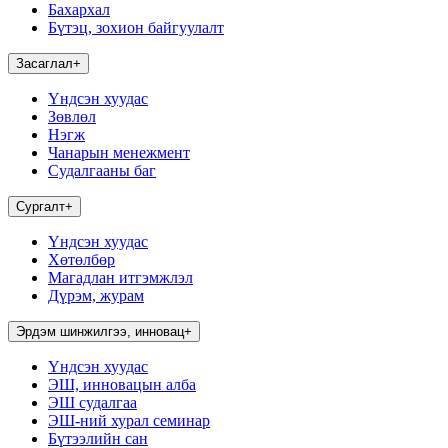
Бахархал
Бүтэц, зохион байгуулалт
Засаглал
+
Үндсэн хуудас
Зөвлөл
Нэгж
Чанарын менежмент
Судалгааны баг
Сургалт
+
Үндсэн хуудас
Хөтөлбөр
Магадлан итгэмжлэл
Дүрэм, журам
Эрдэм шинжилгээ, инновац
+
Үндсэн хуудас
ЭШ, инновацын алба
ЭШ судалгаа
ЭШ-ний хурал семинар
Бүтээлийн сан