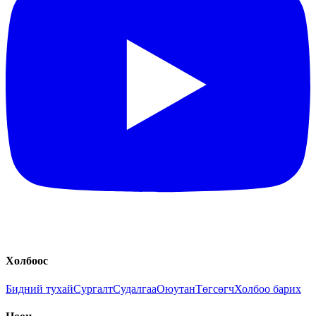
Холбоос
Бидний тухай
Сургалт
Судалгаа
Оюутан
Төгсөгч
Холбоо барих