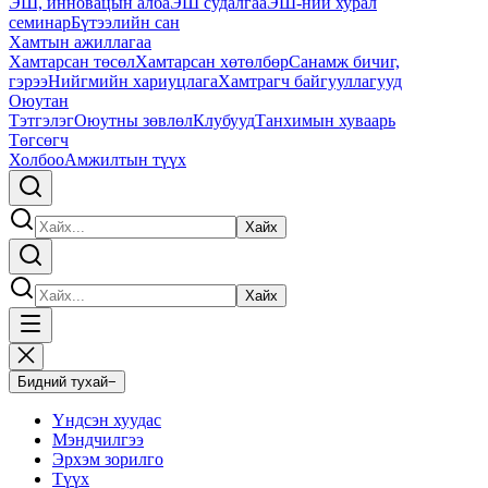
ЭШ, инновацын алба
ЭШ судалгаа
ЭШ-ний хурал
семинар
Бүтээлийн сан
Хамтын ажиллагаа
Хамтарсан төсөл
Хамтарсан хөтөлбөр
Санамж бичиг,
гэрээ
Нийгмийн хариуцлага
Хамтрагч байгууллагууд
Оюутан
Тэтгэлэг
Оюутны зөвлөл
Клубууд
Танхимын хуваарь
Төгсөгч
Холбоо
Амжилтын түүх
Хайх
Хайх
Бидний тухай
−
Үндсэн хуудас
Мэндчилгээ
Эрхэм зорилго
Түүх