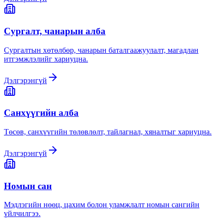
Сургалт, чанарын алба
Сургалтын хөтөлбөр, чанарын баталгаажуулалт, магадлан
итгэмжлэлийг хариуцна.
Дэлгэрэнгүй
Санхүүгийн алба
Төсөв, санхүүгийн төлөвлөлт, тайлагнал, хяналтыг хариуцна.
Дэлгэрэнгүй
Номын сан
Мэдлэгийн нөөц, цахим болон уламжлалт номын сангийн
үйлчилгээ.