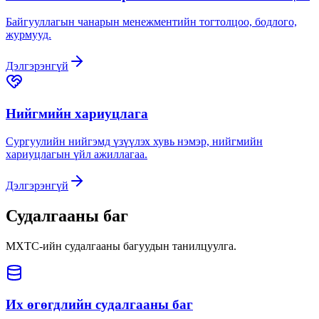
Байгууллагын чанарын менежментийн тогтолцоо, бодлого,
журмууд.
Дэлгэрэнгүй
Нийгмийн хариуцлага
Сургуулийн нийгэмд үзүүлэх хувь нэмэр, нийгмийн
хариуцлагын үйл ажиллагаа.
Дэлгэрэнгүй
Судалгааны баг
МХТС-ийн судалгааны багуудын танилцуулга.
Их өгөгдлийн судалгааны баг