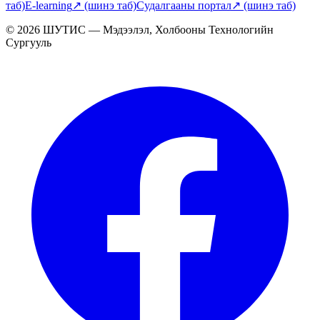
таб)
E-learning
↗
(шинэ таб)
Судалгааны портал
↗
(шинэ таб)
© 2026 ШУТИС — Мэдээлэл, Холбооны Технологийн
Сургууль