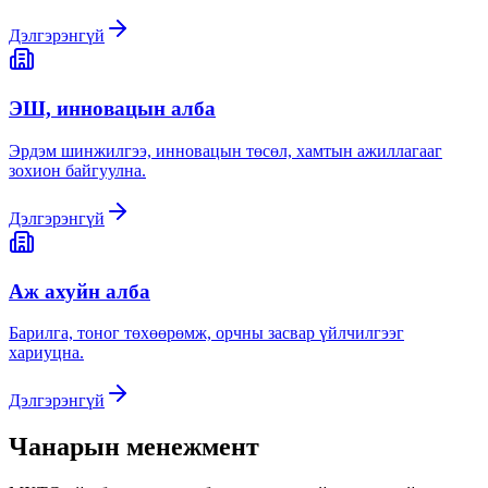
Дэлгэрэнгүй
ЭШ, инновацын алба
Эрдэм шинжилгээ, инновацын төсөл, хамтын ажиллагааг
зохион байгуулна.
Дэлгэрэнгүй
Аж ахуйн алба
Барилга, тоног төхөөрөмж, орчны засвар үйлчилгээг
хариуцна.
Дэлгэрэнгүй
Чанарын менежмент