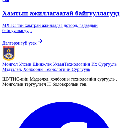
Хамтын ажиллагаатай байгууллагууд
МХТС-тэй хамтран ажилладаг дотоод, гадаадын
байгууллагууд.
Дэлгэрэнгүй үзэх
Монгол Улсын Шинжлэх Ухаан
Технологийн Их Сургууль
Мэдээлэл, Холбооны Технологийн Сургууль
ШУТИС-ийн Мэдээлэл, холбооны технологийн сургууль ,
Монголын тэргүүлэгч IT боловсролын төв.