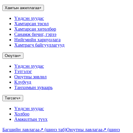
Хамтын ажиллагаа
+
Үндсэн хуудас
Хамтарсан төсөл
Хамтарсан хөтөлбөр
Санамж бичиг, гэрээ
Нийгмийн хариуцлага
Хамтрагч байгууллагууд
Оюутан
+
Үндсэн хуудас
Тэтгэлэг
Оюутны зөвлөл
Клубууд
Танхимын хуваарь
Төгсөгч
+
Үндсэн хуудас
Холбоо
Амжилтын түүх
Багшийн лавлагаа
↗
(шинэ таб)
Оюутны лавлагаа
↗
(шинэ