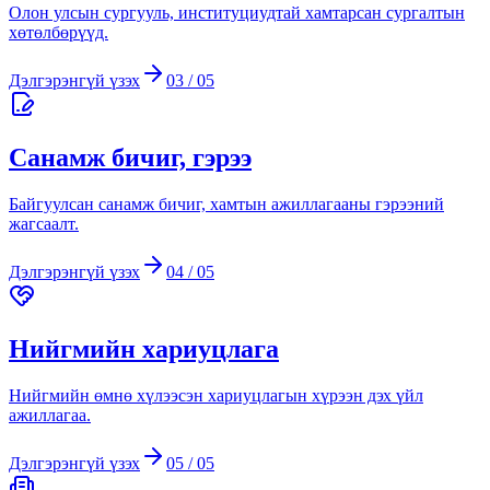
Олон улсын сургууль, институциудтай хамтарсан сургалтын
хөтөлбөрүүд.
Дэлгэрэнгүй үзэх
03
/
05
Санамж бичиг, гэрээ
Байгуулсан санамж бичиг, хамтын ажиллагааны гэрээний
жагсаалт.
Дэлгэрэнгүй үзэх
04
/
05
Нийгмийн хариуцлага
Нийгмийн өмнө хүлээсэн хариуцлагын хүрээн дэх үйл
ажиллагаа.
Дэлгэрэнгүй үзэх
05
/
05