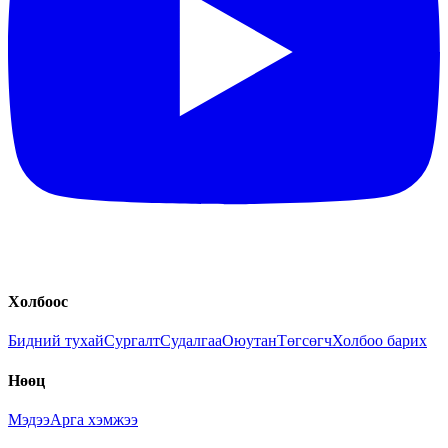
Холбоос
Бидний тухай
Сургалт
Судалгаа
Оюутан
Төгсөгч
Холбоо барих
Нөөц
Мэдээ
Арга хэмжээ