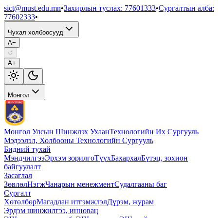
sict@must.edu.mn
•
Захирлын туслах
:
77601333
•
Сургалтын алба
:
77602333
•
Чухал холбоосууд
A−
↺
A+
Монгол
Монгол Улсын Шинжлэх Ухаан
Технологийн Их Сургууль
Мэдээлэл, Холбооны Технологийн Сургууль
Бидний тухай
Мэндчилгээ
Эрхэм зорилго
Түүх
Бахархал
Бүтэц, зохион
байгуулалт
Засаглал
Зөвлөл
Нэгж
Чанарын менежмент
Судалгааны баг
Сургалт
Хөтөлбөр
Магадлан итгэмжлэл
Дүрэм, журам
Эрдэм шинжилгээ, инновац