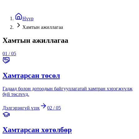
Нүүр
Хамтын ажиллагаа
Хамтын ажиллагаа
01
/
05
Хамтарсан төсөл
Гадаад болон дотоодын байгууллагатай хамтран хэрэгжүүлж
буй төслүүд.
Дэлгэрэнгүй үзэх
02
/
05
Хамтарсан хөтөлбөр