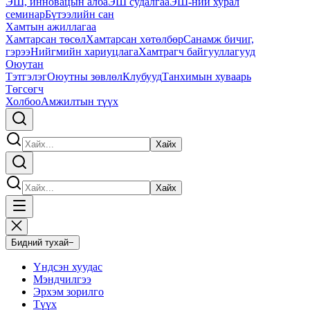
ЭШ, инновацын алба
ЭШ судалгаа
ЭШ-ний хурал
семинар
Бүтээлийн сан
Хамтын ажиллагаа
Хамтарсан төсөл
Хамтарсан хөтөлбөр
Санамж бичиг,
гэрээ
Нийгмийн хариуцлага
Хамтрагч байгууллагууд
Оюутан
Тэтгэлэг
Оюутны зөвлөл
Клубууд
Танхимын хуваарь
Төгсөгч
Холбоо
Амжилтын түүх
Хайх
Хайх
Бидний тухай
−
Үндсэн хуудас
Мэндчилгээ
Эрхэм зорилго
Түүх