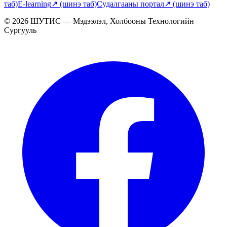
таб)
E-learning
↗
(шинэ таб)
Судалгааны портал
↗
(шинэ таб)
© 2026 ШУТИС — Мэдээлэл, Холбооны Технологийн
Сургууль