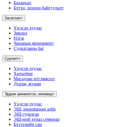
Бахархал
Бүтэц, зохион байгуулалт
Засаглал
+
Үндсэн хуудас
Зөвлөл
Нэгж
Чанарын менежмент
Судалгааны баг
Сургалт
+
Үндсэн хуудас
Хөтөлбөр
Магадлан итгэмжлэл
Дүрэм, журам
Эрдэм шинжилгээ, инновац
+
Үндсэн хуудас
ЭШ, инновацын алба
ЭШ судалгаа
ЭШ-ний хурал семинар
Бүтээлийн сан