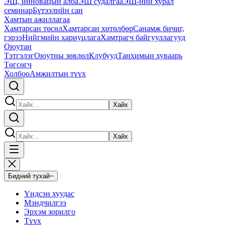
ЭШ, инновацын алба
ЭШ судалгаа
ЭШ-ний хурал
семинар
Бүтээлийн сан
Хамтын ажиллагаа
Хамтарсан төсөл
Хамтарсан хөтөлбөр
Санамж бичиг,
гэрээ
Нийгмийн хариуцлага
Хамтрагч байгууллагууд
Оюутан
Тэтгэлэг
Оюутны зөвлөл
Клубууд
Танхимын хуваарь
Төгсөгч
Холбоо
Амжилтын түүх
Хайх
Хайх
Бидний тухай
−
Үндсэн хуудас
Мэндчилгээ
Эрхэм зорилго
Түүх