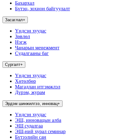
Бахархал
Бүтэц, зохион байгуулалт
Засаглал
+
Үндсэн хуудас
Зөвлөл
Нэгж
Чанарын менежмент
Судалгааны баг
Сургалт
+
Үндсэн хуудас
Хөтөлбөр
Магадлан итгэмжлэл
Дүрэм, журам
Эрдэм шинжилгээ, инновац
+
Үндсэн хуудас
ЭШ, инновацын алба
ЭШ судалгаа
ЭШ-ний хурал семинар
Бүтээлийн сан