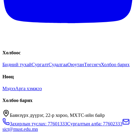
Холбоос
Бидний тухай
Сургалт
Судалгаа
Оюутан
Төгсөгч
Холбоо барих
Нөөц
Мэдээ
Арга хэмжээ
Холбоо барих
Баянзүрх дүүрэг, 22-р хороо, МХТС-ийн байр
Захирлын туслах: 77601333
Сургалтын алба: 77602333
sict@must.edu.mn