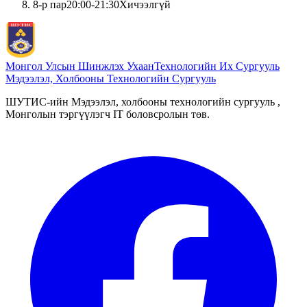
8
-р пар
20:00
-
21:30
Хичээлгүй
Монгол Улсын Шинжлэх Ухаан
Технологийн Их Сургууль
Мэдээлэл, Холбооны Технологийн Сургууль
ШУТИС-ийн Мэдээлэл, холбооны технологийн сургууль ,
Монголын тэргүүлэгч IT боловсролын төв.