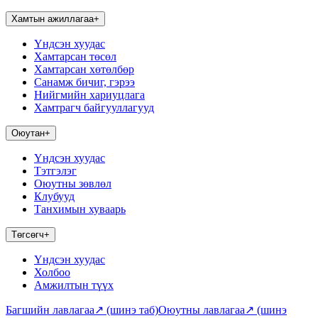
Хамтын ажиллагаа
+
Үндсэн хуудас
Хамтарсан төсөл
Хамтарсан хөтөлбөр
Санамж бичиг, гэрээ
Нийгмийн хариуцлага
Хамтрагч байгууллагууд
Оюутан
+
Үндсэн хуудас
Тэтгэлэг
Оюутны зөвлөл
Клубууд
Танхимын хуваарь
Төгсөгч
+
Үндсэн хуудас
Холбоо
Амжилтын түүх
Багшийн лавлагаа
↗
(шинэ таб)
Оюутны лавлагаа
↗
(шинэ