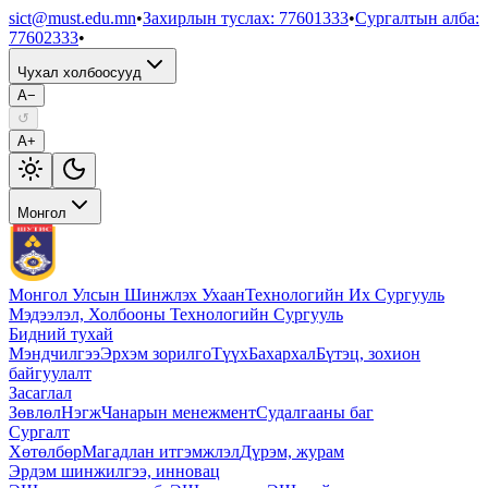
sict@must.edu.mn
•
Захирлын туслах
:
77601333
•
Сургалтын алба
:
77602333
•
Чухал холбоосууд
A−
↺
A+
Монгол
Монгол Улсын Шинжлэх Ухаан
Технологийн Их Сургууль
Мэдээлэл, Холбооны Технологийн Сургууль
Бидний тухай
Мэндчилгээ
Эрхэм зорилго
Түүх
Бахархал
Бүтэц, зохион
байгуулалт
Засаглал
Зөвлөл
Нэгж
Чанарын менежмент
Судалгааны баг
Сургалт
Хөтөлбөр
Магадлан итгэмжлэл
Дүрэм, журам
Эрдэм шинжилгээ, инновац