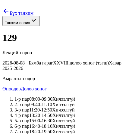
Бүх танхим
Танхим солих
129
Лекцийн өрөө
2026-08-08
·
Бямба
гараг
XXVIII
долоо хоног (
тэгш
)
Хавар
2025-2026
Амралтын өдөр
Өнөөдөр
Долоо хоног
1
-р пар
08:00
-
09:30
Хичээлгүй
2
-р пар
09:40
-
11:10
Хичээлгүй
3
-р пар
11:20
-
12:50
Хичээлгүй
4
-р пар
13:20
-
14:50
Хичээлгүй
5
-р пар
15:00
-
16:30
Хичээлгүй
6
-р пар
16:40
-
18:10
Хичээлгүй
7
-р пар
18:20
-
19:50
Хичээлгүй