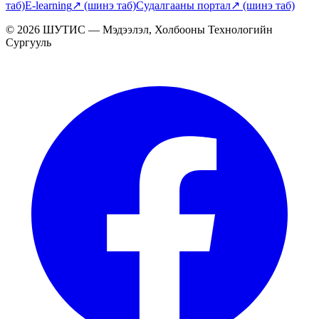
таб)
E-learning
↗
(шинэ таб)
Судалгааны портал
↗
(шинэ таб)
© 2026 ШУТИС — Мэдээлэл, Холбооны Технологийн
Сургууль