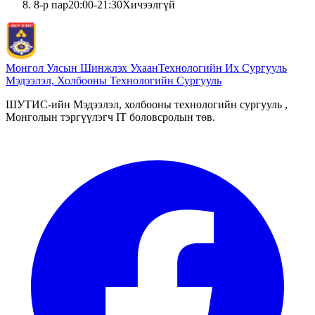
8
-р пар
20:00
-
21:30
Хичээлгүй
Монгол Улсын Шинжлэх Ухаан
Технологийн Их Сургууль
Мэдээлэл, Холбооны Технологийн Сургууль
ШУТИС-ийн Мэдээлэл, холбооны технологийн сургууль ,
Монголын тэргүүлэгч IT боловсролын төв.