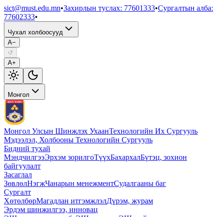
sict@must.edu.mn
•
Захирлын туслах
:
77601333
•
Сургалтын алба
:
77602333
•
Чухал холбоосууд
A−
↺
A+
Монгол
Монгол Улсын Шинжлэх Ухаан
Технологийн Их Сургууль
Мэдээлэл, Холбооны Технологийн Сургууль
Бидний тухай
Мэндчилгээ
Эрхэм зорилго
Түүх
Бахархал
Бүтэц, зохион
байгуулалт
Засаглал
Зөвлөл
Нэгж
Чанарын менежмент
Судалгааны баг
Сургалт
Хөтөлбөр
Магадлан итгэмжлэл
Дүрэм, журам
Эрдэм шинжилгээ, инновац