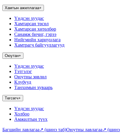
Хамтын ажиллагаа
+
Үндсэн хуудас
Хамтарсан төсөл
Хамтарсан хөтөлбөр
Санамж бичиг, гэрээ
Нийгмийн хариуцлага
Хамтрагч байгууллагууд
Оюутан
+
Үндсэн хуудас
Тэтгэлэг
Оюутны зөвлөл
Клубууд
Танхимын хуваарь
Төгсөгч
+
Үндсэн хуудас
Холбоо
Амжилтын түүх
Багшийн лавлагаа
↗
(шинэ таб)
Оюутны лавлагаа
↗
(шинэ