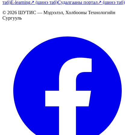
таб)
E-learning
↗
(шинэ таб)
Судалгааны портал
↗
(шинэ таб)
© 2026 ШУТИС — Мэдээлэл, Холбооны Технологийн
Сургууль