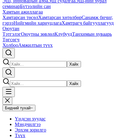
ЭШ, инновацын алба
ЭШ судалгаа
ЭШ-ний хурал
семинар
Бүтээлийн сан
Хамтын ажиллагаа
Хамтарсан төсөл
Хамтарсан хөтөлбөр
Санамж бичиг,
гэрээ
Нийгмийн хариуцлага
Хамтрагч байгууллагууд
Оюутан
Тэтгэлэг
Оюутны зөвлөл
Клубууд
Танхимын хуваарь
Төгсөгч
Холбоо
Амжилтын түүх
Хайх
Хайх
Бидний тухай
−
Үндсэн хуудас
Мэндчилгээ
Эрхэм зорилго
Түүх