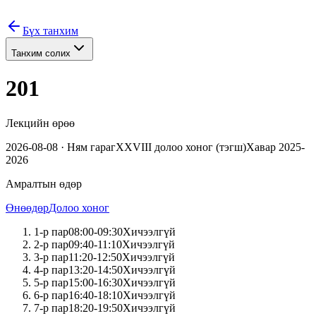
Бүх танхим
Танхим солих
201
Лекцийн өрөө
2026-08-08
·
Ням
гараг
XXVIII
долоо хоног (
тэгш
)
Хавар 2025-
2026
Амралтын өдөр
Өнөөдөр
Долоо хоног
1
-р пар
08:00
-
09:30
Хичээлгүй
2
-р пар
09:40
-
11:10
Хичээлгүй
3
-р пар
11:20
-
12:50
Хичээлгүй
4
-р пар
13:20
-
14:50
Хичээлгүй
5
-р пар
15:00
-
16:30
Хичээлгүй
6
-р пар
16:40
-
18:10
Хичээлгүй
7
-р пар
18:20
-
19:50
Хичээлгүй