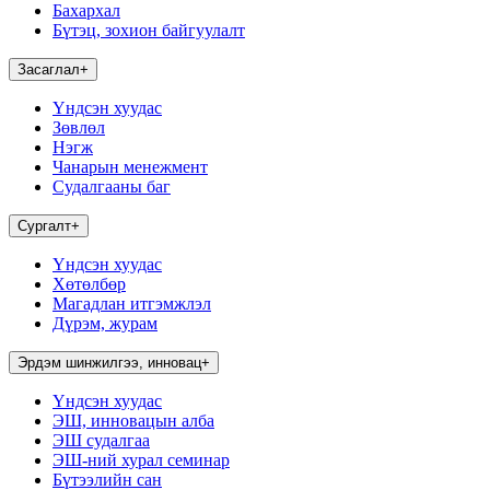
Бахархал
Бүтэц, зохион байгуулалт
Засаглал
+
Үндсэн хуудас
Зөвлөл
Нэгж
Чанарын менежмент
Судалгааны баг
Сургалт
+
Үндсэн хуудас
Хөтөлбөр
Магадлан итгэмжлэл
Дүрэм, журам
Эрдэм шинжилгээ, инновац
+
Үндсэн хуудас
ЭШ, инновацын алба
ЭШ судалгаа
ЭШ-ний хурал семинар
Бүтээлийн сан