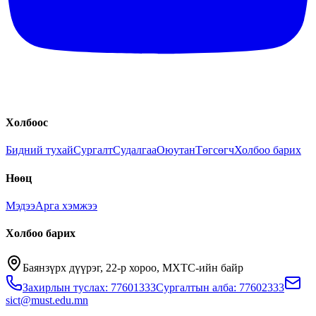
Холбоос
Бидний тухай
Сургалт
Судалгаа
Оюутан
Төгсөгч
Холбоо барих
Нөөц
Мэдээ
Арга хэмжээ
Холбоо барих
Баянзүрх дүүрэг, 22-р хороо, МХТС-ийн байр
Захирлын туслах: 77601333
Сургалтын алба: 77602333
sict@must.edu.mn