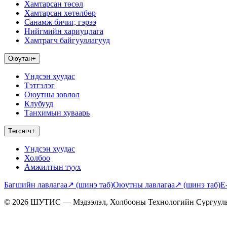
Хамтарсан төсөл
Хамтарсан хөтөлбөр
Санамж бичиг, гэрээ
Нийгмийн хариуцлага
Хамтрагч байгууллагууд
Оюутан
+
Үндсэн хуудас
Тэтгэлэг
Оюутны зөвлөл
Клубууд
Танхимын хуваарь
Төгсөгч
+
Үндсэн хуудас
Холбоо
Амжилтын түүх
Багшийн лавлагаа
↗
(шинэ таб)
Оюутны лавлагаа
↗
(шинэ таб)
E
© 2026 ШУТИС — Мэдээлэл, Холбооны Технологийн Сургуул