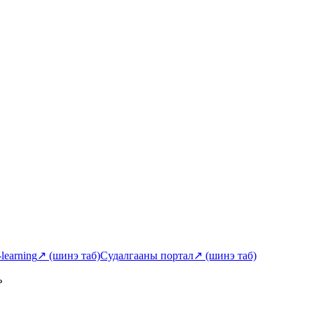
-learning
↗
(шинэ таб)
Судалгааны портал
↗
(шинэ таб)
ь