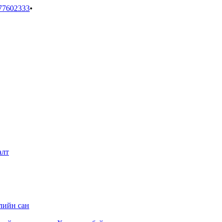
77602333
•
алт
лийн сан