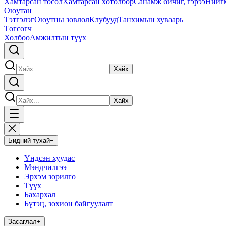
Хамтарсан төсөл
Хамтарсан хөтөлбөр
Санамж бичиг, гэрээ
Нийг
Оюутан
Тэтгэлэг
Оюутны зөвлөл
Клубууд
Танхимын хуваарь
Төгсөгч
Холбоо
Амжилтын түүх
Хайх
Хайх
Бидний тухай
−
Үндсэн хуудас
Мэндчилгээ
Эрхэм зорилго
Түүх
Бахархал
Бүтэц, зохион байгуулалт
Засаглал
+