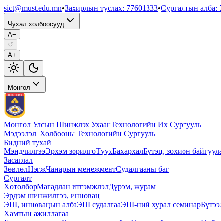
sict@must.edu.mn
•
Захирлын туслах
:
77601333
•
Сургалтын алба
:
Чухал холбоосууд
A−
↺
A+
Монгол
Монгол Улсын Шинжлэх Ухаан
Технологийн Их Сургууль
Мэдээлэл, Холбооны Технологийн Сургууль
Бидний тухай
Мэндчилгээ
Эрхэм зорилго
Түүх
Бахархал
Бүтэц, зохион байгуул
Засаглал
Зөвлөл
Нэгж
Чанарын менежмент
Судалгааны баг
Сургалт
Хөтөлбөр
Магадлан итгэмжлэл
Дүрэм, журам
Эрдэм шинжилгээ, инновац
ЭШ, инновацын алба
ЭШ судалгаа
ЭШ-ний хурал семинар
Бүтээ
Хамтын ажиллагаа