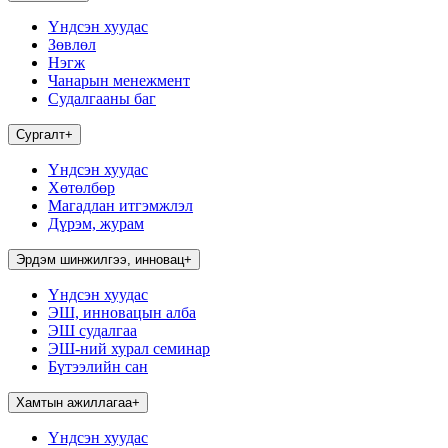
Үндсэн хуудас
Зөвлөл
Нэгж
Чанарын менежмент
Судалгааны баг
Сургалт
+
Үндсэн хуудас
Хөтөлбөр
Магадлан итгэмжлэл
Дүрэм, журам
Эрдэм шинжилгээ, инновац
+
Үндсэн хуудас
ЭШ, инновацын алба
ЭШ судалгаа
ЭШ-ний хурал семинар
Бүтээлийн сан
Хамтын ажиллагаа
+
Үндсэн хуудас