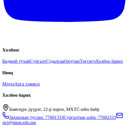
Холбоос
Бидний тухай
Сургалт
Судалгаа
Оюутан
Төгсөгч
Холбоо барих
Нөөц
Мэдээ
Арга хэмжээ
Холбоо барих
Баянзүрх дүүрэг, 22-р хороо, МХТС-ийн байр
Захирлын туслах: 77601333
Сургалтын алба: 77602333
sict@must.edu.mn