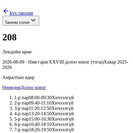
Бүх танхим
Танхим солих
208
Лекцийн өрөө
2026-08-09
·
Ням
гараг
XXVIII
долоо хоног (
тэгш
)
Хавар 2025-
2026
Амралтын өдөр
Өнөөдөр
Долоо хоног
1
-р пар
08:00
-
09:30
Хичээлгүй
2
-р пар
09:40
-
11:10
Хичээлгүй
3
-р пар
11:20
-
12:50
Хичээлгүй
4
-р пар
13:20
-
14:50
Хичээлгүй
5
-р пар
15:00
-
16:30
Хичээлгүй
6
-р пар
16:40
-
18:10
Хичээлгүй
7
-р пар
18:20
-
19:50
Хичээлгүй