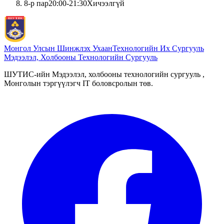
8
-р пар
20:00
-
21:30
Хичээлгүй
Монгол Улсын Шинжлэх Ухаан
Технологийн Их Сургууль
Мэдээлэл, Холбооны Технологийн Сургууль
ШУТИС-ийн Мэдээлэл, холбооны технологийн сургууль ,
Монголын тэргүүлэгч IT боловсролын төв.