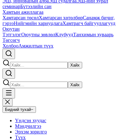
ЭШ, инновацын алба
ЭШ судалгаа
ЭШ-ний хурал
семинар
Бүтээлийн сан
Хамтын ажиллагаа
Хамтарсан төсөл
Хамтарсан хөтөлбөр
Санамж бичиг,
гэрээ
Нийгмийн хариуцлага
Хамтрагч байгууллагууд
Оюутан
Тэтгэлэг
Оюутны зөвлөл
Клубууд
Танхимын хуваарь
Төгсөгч
Холбоо
Амжилтын түүх
Хайх
Хайх
Бидний тухай
−
Үндсэн хуудас
Мэндчилгээ
Эрхэм зорилго
Түүх