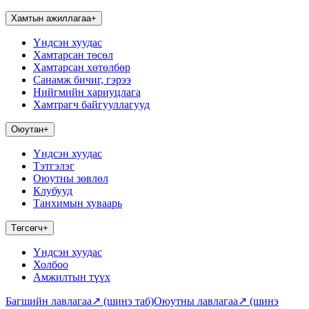
Хамтын ажиллагаа
+
Үндсэн хуудас
Хамтарсан төсөл
Хамтарсан хөтөлбөр
Санамж бичиг, гэрээ
Нийгмийн хариуцлага
Хамтрагч байгууллагууд
Оюутан
+
Үндсэн хуудас
Тэтгэлэг
Оюутны зөвлөл
Клубууд
Танхимын хуваарь
Төгсөгч
+
Үндсэн хуудас
Холбоо
Амжилтын түүх
Багшийн лавлагаа
↗
(шинэ таб)
Оюутны лавлагаа
↗
(шинэ