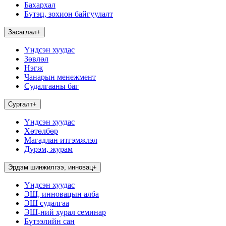
Бахархал
Бүтэц, зохион байгуулалт
Засаглал
+
Үндсэн хуудас
Зөвлөл
Нэгж
Чанарын менежмент
Судалгааны баг
Сургалт
+
Үндсэн хуудас
Хөтөлбөр
Магадлан итгэмжлэл
Дүрэм, журам
Эрдэм шинжилгээ, инновац
+
Үндсэн хуудас
ЭШ, инновацын алба
ЭШ судалгаа
ЭШ-ний хурал семинар
Бүтээлийн сан