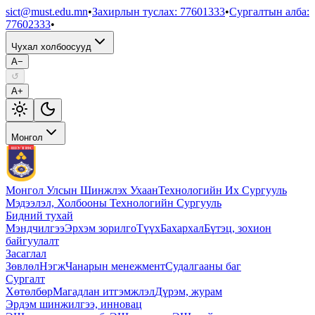
sict@must.edu.mn
•
Захирлын туслах
:
77601333
•
Сургалтын алба
:
77602333
•
Чухал холбоосууд
A−
↺
A+
Монгол
Монгол Улсын Шинжлэх Ухаан
Технологийн Их Сургууль
Мэдээлэл, Холбооны Технологийн Сургууль
Бидний тухай
Мэндчилгээ
Эрхэм зорилго
Түүх
Бахархал
Бүтэц, зохион
байгуулалт
Засаглал
Зөвлөл
Нэгж
Чанарын менежмент
Судалгааны баг
Сургалт
Хөтөлбөр
Магадлан итгэмжлэл
Дүрэм, журам
Эрдэм шинжилгээ, инновац