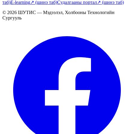
таб)
E-learning
↗
(шинэ таб)
Судалгааны портал
↗
(шинэ таб)
© 2026 ШУТИС — Мэдээлэл, Холбооны Технологийн
Сургууль