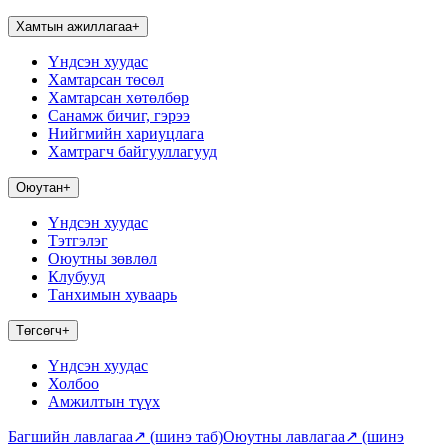
Хамтын ажиллагаа
+
Үндсэн хуудас
Хамтарсан төсөл
Хамтарсан хөтөлбөр
Санамж бичиг, гэрээ
Нийгмийн хариуцлага
Хамтрагч байгууллагууд
Оюутан
+
Үндсэн хуудас
Тэтгэлэг
Оюутны зөвлөл
Клубууд
Танхимын хуваарь
Төгсөгч
+
Үндсэн хуудас
Холбоо
Амжилтын түүх
Багшийн лавлагаа
↗
(шинэ таб)
Оюутны лавлагаа
↗
(шинэ