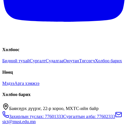
Холбоос
Бидний тухай
Сургалт
Судалгаа
Оюутан
Төгсөгч
Холбоо барих
Нөөц
Мэдээ
Арга хэмжээ
Холбоо барих
Баянзүрх дүүрэг, 22-р хороо, МХТС-ийн байр
Захирлын туслах: 77601333
Сургалтын алба: 77602333
sict@must.edu.mn