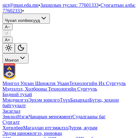
sict@must.edu.mn
•
Захирлын туслах
:
77601333
•
Сургалтын алба
:
77602333
•
Чухал холбоосууд
A−
↺
A+
Монгол
Монгол Улсын Шинжлэх Ухаан
Технологийн Их Сургууль
Мэдээлэл, Холбооны Технологийн Сургууль
Бидний тухай
Мэндчилгээ
Эрхэм зорилго
Түүх
Бахархал
Бүтэц, зохион
байгуулалт
Засаглал
Зөвлөл
Нэгж
Чанарын менежмент
Судалгааны баг
Сургалт
Хөтөлбөр
Магадлан итгэмжлэл
Дүрэм, журам
Эрдэм шинжилгээ, инновац