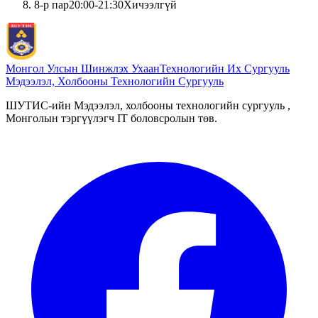
8
-р пар
20:00
-
21:30
Хичээлгүй
Монгол Улсын Шинжлэх Ухаан
Технологийн Их Сургууль
Мэдээлэл, Холбооны Технологийн Сургууль
ШУТИС-ийн Мэдээлэл, холбооны технологийн сургууль ,
Монголын тэргүүлэгч IT боловсролын төв.