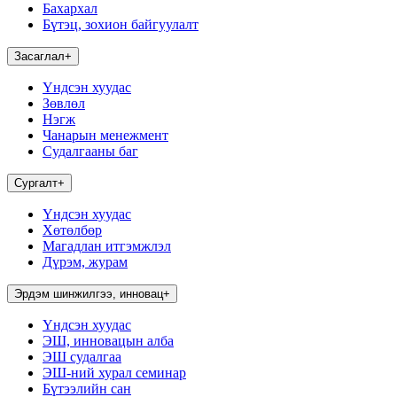
Бахархал
Бүтэц, зохион байгуулалт
Засаглал
+
Үндсэн хуудас
Зөвлөл
Нэгж
Чанарын менежмент
Судалгааны баг
Сургалт
+
Үндсэн хуудас
Хөтөлбөр
Магадлан итгэмжлэл
Дүрэм, журам
Эрдэм шинжилгээ, инновац
+
Үндсэн хуудас
ЭШ, инновацын алба
ЭШ судалгаа
ЭШ-ний хурал семинар
Бүтээлийн сан