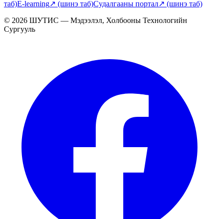
таб)
E-learning
↗
(шинэ таб)
Судалгааны портал
↗
(шинэ таб)
© 2026 ШУТИС — Мэдээлэл, Холбооны Технологийн
Сургууль