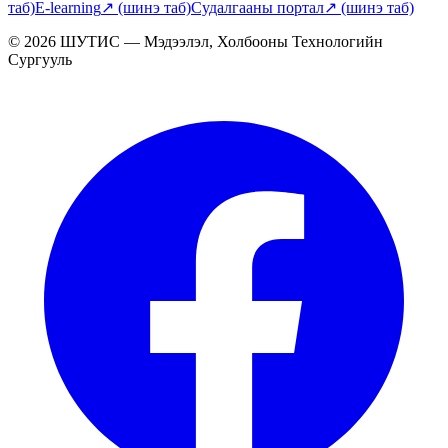
таб)
E-learning
↗
(шинэ таб)
Судалгааны портал
↗
(шинэ таб)
© 2026 ШУТИС — Мэдээлэл, Холбооны Технологийн
Сургууль