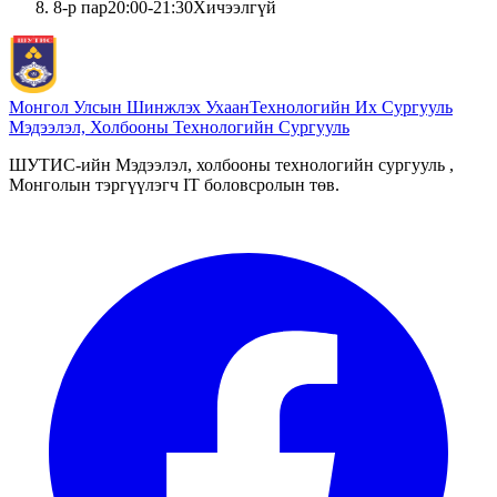
8
-р пар
20:00
-
21:30
Хичээлгүй
Монгол Улсын Шинжлэх Ухаан
Технологийн Их Сургууль
Мэдээлэл, Холбооны Технологийн Сургууль
ШУТИС-ийн Мэдээлэл, холбооны технологийн сургууль ,
Монголын тэргүүлэгч IT боловсролын төв.