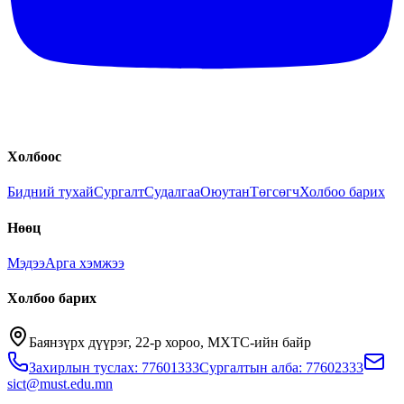
Холбоос
Бидний тухай
Сургалт
Судалгаа
Оюутан
Төгсөгч
Холбоо барих
Нөөц
Мэдээ
Арга хэмжээ
Холбоо барих
Баянзүрх дүүрэг, 22-р хороо, МХТС-ийн байр
Захирлын туслах: 77601333
Сургалтын алба: 77602333
sict@must.edu.mn