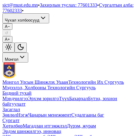
sict@must.edu.mn
•
Захирлын туслах
:
77601333
•
Сургалтын алба
:
77602333
•
Чухал холбоосууд
A−
↺
A+
Монгол
Монгол Улсын Шинжлэх Ухаан
Технологийн Их Сургууль
Мэдээлэл, Холбооны Технологийн Сургууль
Бидний тухай
Мэндчилгээ
Эрхэм зорилго
Түүх
Бахархал
Бүтэц, зохион
байгуулалт
Засаглал
Зөвлөл
Нэгж
Чанарын менежмент
Судалгааны баг
Сургалт
Хөтөлбөр
Магадлан итгэмжлэл
Дүрэм, журам
Эрдэм шинжилгээ, инновац