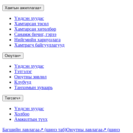
Хамтын ажиллагаа
+
Үндсэн хуудас
Хамтарсан төсөл
Хамтарсан хөтөлбөр
Санамж бичиг, гэрээ
Нийгмийн хариуцлага
Хамтрагч байгууллагууд
Оюутан
+
Үндсэн хуудас
Тэтгэлэг
Оюутны зөвлөл
Клубууд
Танхимын хуваарь
Төгсөгч
+
Үндсэн хуудас
Холбоо
Амжилтын түүх
Багшийн лавлагаа
↗
(шинэ таб)
Оюутны лавлагаа
↗
(шинэ