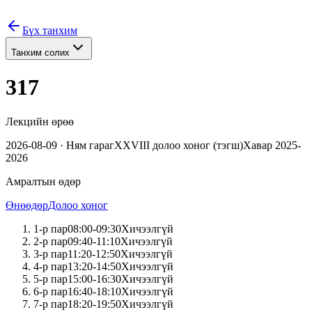
Бүх танхим
Танхим солих
317
Лекцийн өрөө
2026-08-09
·
Ням
гараг
XXVIII
долоо хоног (
тэгш
)
Хавар 2025-
2026
Амралтын өдөр
Өнөөдөр
Долоо хоног
1
-р пар
08:00
-
09:30
Хичээлгүй
2
-р пар
09:40
-
11:10
Хичээлгүй
3
-р пар
11:20
-
12:50
Хичээлгүй
4
-р пар
13:20
-
14:50
Хичээлгүй
5
-р пар
15:00
-
16:30
Хичээлгүй
6
-р пар
16:40
-
18:10
Хичээлгүй
7
-р пар
18:20
-
19:50
Хичээлгүй