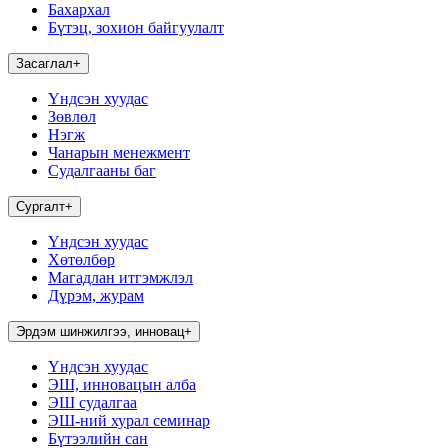
Бахархал
Бүтэц, зохион байгуулалт
Засаглал
+
Үндсэн хуудас
Зөвлөл
Нэгж
Чанарын менежмент
Судалгааны баг
Сургалт
+
Үндсэн хуудас
Хөтөлбөр
Магадлан итгэмжлэл
Дүрэм, журам
Эрдэм шинжилгээ, инновац
+
Үндсэн хуудас
ЭШ, инновацын алба
ЭШ судалгаа
ЭШ-ний хурал семинар
Бүтээлийн сан