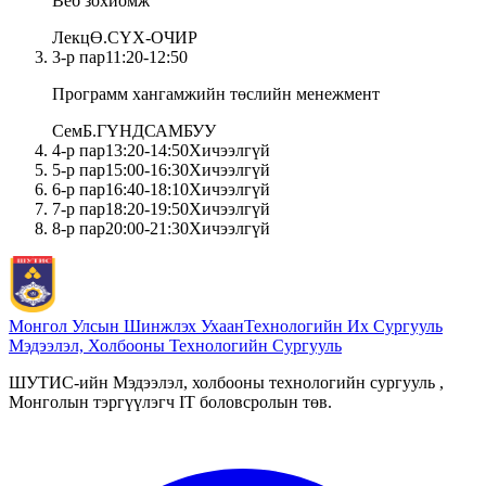
Веб зохиомж
Лекц
Ө.СҮХ-ОЧИР
3
-р пар
11:20
-
12:50
Программ хангамжийн төслийн менежмент
Сем
Б.ГҮНДСАМБУУ
4
-р пар
13:20
-
14:50
Хичээлгүй
5
-р пар
15:00
-
16:30
Хичээлгүй
6
-р пар
16:40
-
18:10
Хичээлгүй
7
-р пар
18:20
-
19:50
Хичээлгүй
8
-р пар
20:00
-
21:30
Хичээлгүй
Монгол Улсын Шинжлэх Ухаан
Технологийн Их Сургууль
Мэдээлэл, Холбооны Технологийн Сургууль
ШУТИС-ийн Мэдээлэл, холбооны технологийн сургууль ,
Монголын тэргүүлэгч IT боловсролын төв.