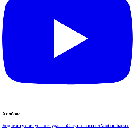
Холбоос
Бидний тухай
Сургалт
Судалгаа
Оюутан
Төгсөгч
Холбоо барих