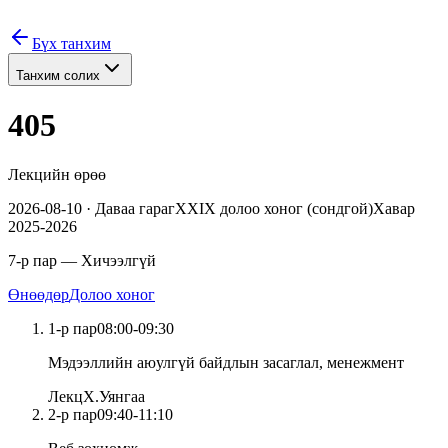
Бүх танхим
Танхим солих
405
Лекцийн өрөө
2026-08-10
·
Даваа
гараг
XXIX
долоо хоног (
сондгой
)
Хавар
2025-2026
7
-р пар — Хичээлгүй
Өнөөдөр
Долоо хоног
1
-р пар
08:00
-
09:30
Мэдээллийн аюулгүй байдлын засаглал, менежмент
Лекц
Х.Уянгаа
2
-р пар
09:40
-
11:10