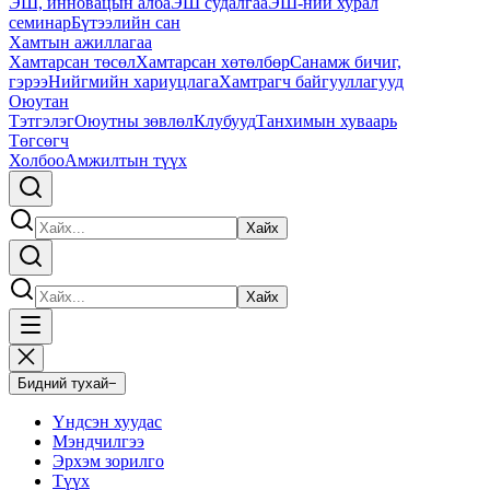
ЭШ, инновацын алба
ЭШ судалгаа
ЭШ-ний хурал
семинар
Бүтээлийн сан
Хамтын ажиллагаа
Хамтарсан төсөл
Хамтарсан хөтөлбөр
Санамж бичиг,
гэрээ
Нийгмийн хариуцлага
Хамтрагч байгууллагууд
Оюутан
Тэтгэлэг
Оюутны зөвлөл
Клубууд
Танхимын хуваарь
Төгсөгч
Холбоо
Амжилтын түүх
Хайх
Хайх
Бидний тухай
−
Үндсэн хуудас
Мэндчилгээ
Эрхэм зорилго
Түүх