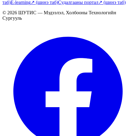
таб)
E-learning
↗
(шинэ таб)
Судалгааны портал
↗
(шинэ таб)
© 2026 ШУТИС — Мэдээлэл, Холбооны Технологийн
Сургууль