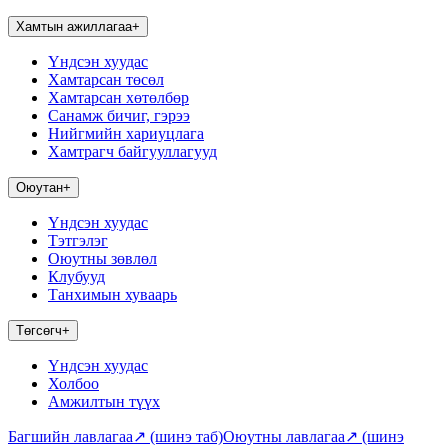
Хамтын ажиллагаа
+
Үндсэн хуудас
Хамтарсан төсөл
Хамтарсан хөтөлбөр
Санамж бичиг, гэрээ
Нийгмийн хариуцлага
Хамтрагч байгууллагууд
Оюутан
+
Үндсэн хуудас
Тэтгэлэг
Оюутны зөвлөл
Клубууд
Танхимын хуваарь
Төгсөгч
+
Үндсэн хуудас
Холбоо
Амжилтын түүх
Багшийн лавлагаа
↗
(шинэ таб)
Оюутны лавлагаа
↗
(шинэ