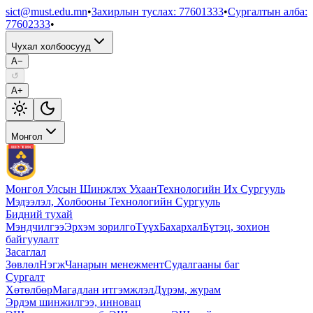
sict@must.edu.mn
•
Захирлын туслах
:
77601333
•
Сургалтын алба
:
77602333
•
Чухал холбоосууд
A−
↺
A+
Монгол
Монгол Улсын Шинжлэх Ухаан
Технологийн Их Сургууль
Мэдээлэл, Холбооны Технологийн Сургууль
Бидний тухай
Мэндчилгээ
Эрхэм зорилго
Түүх
Бахархал
Бүтэц, зохион
байгуулалт
Засаглал
Зөвлөл
Нэгж
Чанарын менежмент
Судалгааны баг
Сургалт
Хөтөлбөр
Магадлан итгэмжлэл
Дүрэм, журам
Эрдэм шинжилгээ, инновац