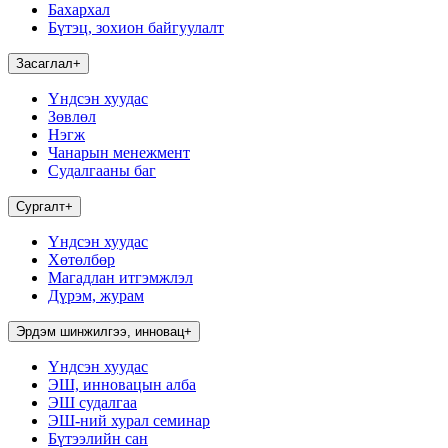
Бахархал
Бүтэц, зохион байгуулалт
Засаглал
+
Үндсэн хуудас
Зөвлөл
Нэгж
Чанарын менежмент
Судалгааны баг
Сургалт
+
Үндсэн хуудас
Хөтөлбөр
Магадлан итгэмжлэл
Дүрэм, журам
Эрдэм шинжилгээ, инновац
+
Үндсэн хуудас
ЭШ, инновацын алба
ЭШ судалгаа
ЭШ-ний хурал семинар
Бүтээлийн сан