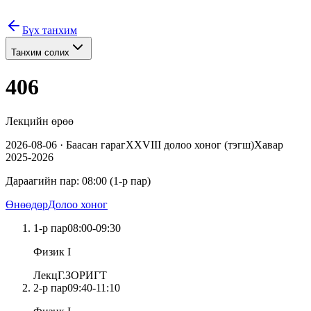
Бүх танхим
Танхим солих
406
Лекцийн өрөө
2026-08-06
·
Баасан
гараг
XXVIII
долоо хоног (
тэгш
)
Хавар
2025-2026
Дараагийн пар:
08:00
(
1
-р пар)
Өнөөдөр
Долоо хоног
1
-р пар
08:00
-
09:30
Физик I
Лекц
Г.ЗОРИГТ
2
-р пар
09:40
-
11:10