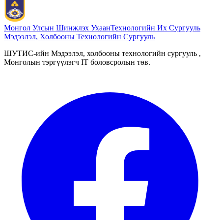
Монгол Улсын Шинжлэх Ухаан
Технологийн Их Сургууль
Мэдээлэл, Холбооны Технологийн Сургууль
ШУТИС-ийн Мэдээлэл, холбооны технологийн сургууль ,
Монголын тэргүүлэгч IT боловсролын төв.