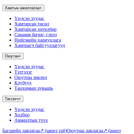
Хамтын ажиллагаа
+
Үндсэн хуудас
Хамтарсан төсөл
Хамтарсан хөтөлбөр
Санамж бичиг, гэрээ
Нийгмийн хариуцлага
Хамтрагч байгууллагууд
Оюутан
+
Үндсэн хуудас
Тэтгэлэг
Оюутны зөвлөл
Клубууд
Танхимын хуваарь
Төгсөгч
+
Үндсэн хуудас
Холбоо
Амжилтын түүх
Багшийн лавлагаа
↗
(шинэ таб)
Оюутны лавлагаа
↗
(шинэ