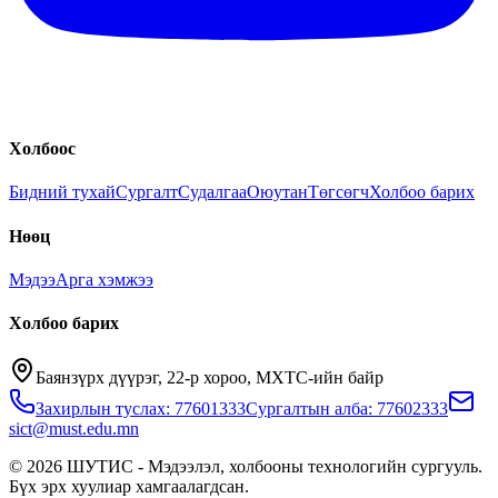
Холбоос
Бидний тухай
Сургалт
Судалгаа
Оюутан
Төгсөгч
Холбоо барих
Нөөц
Мэдээ
Арга хэмжээ
Холбоо барих
Баянзүрх дүүрэг, 22-р хороо, МХТС-ийн байр
Захирлын туслах: 77601333
Сургалтын алба: 77602333
sict@must.edu.mn
© 2026 ШУТИС - Мэдээлэл, холбооны технологийн сургууль.
Бүх эрх хуулиар хамгаалагдсан.