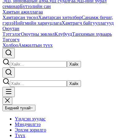
ЭШ, инновацын алба
ЭШ судалгаа
ЭШ-ний хурал
семинар
Бүтээлийн сан
Хамтын ажиллагаа
Хамтарсан төсөл
Хамтарсан хөтөлбөр
Санамж бичиг,
гэрээ
Нийгмийн хариуцлага
Хамтрагч байгууллагууд
Оюутан
Тэтгэлэг
Оюутны зөвлөл
Клубууд
Танхимын хуваарь
Төгсөгч
Холбоо
Амжилтын түүх
Хайх
Хайх
Бидний тухай
−
Үндсэн хуудас
Мэндчилгээ
Эрхэм зорилго
Түүх