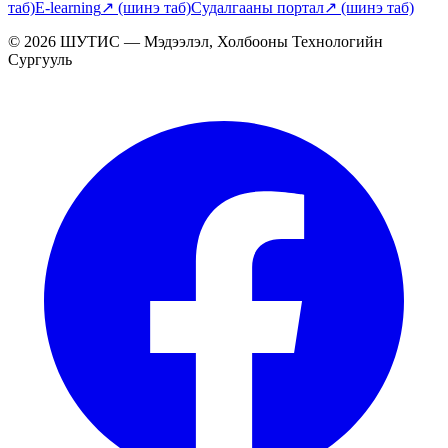
таб)
E-learning
↗
(шинэ таб)
Судалгааны портал
↗
(шинэ таб)
© 2026 ШУТИС — Мэдээлэл, Холбооны Технологийн
Сургууль