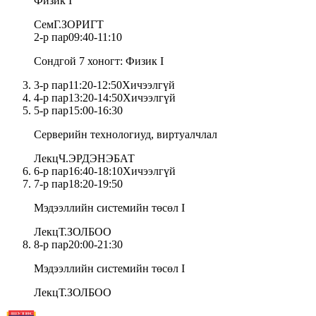
Физик I
Сем
Г.ЗОРИГТ
2
-р пар
09:40
-
11:10
Сондгой 7 хоногт
:
Физик I
3
-р пар
11:20
-
12:50
Хичээлгүй
4
-р пар
13:20
-
14:50
Хичээлгүй
5
-р пар
15:00
-
16:30
Серверийн технологиуд, виртуалчлал
Лекц
Ч.ЭРДЭНЭБАТ
6
-р пар
16:40
-
18:10
Хичээлгүй
7
-р пар
18:20
-
19:50
Мэдээллийн системийн төсөл I
Лекц
Т.ЗОЛБОО
8
-р пар
20:00
-
21:30
Мэдээллийн системийн төсөл I
Лекц
Т.ЗОЛБОО