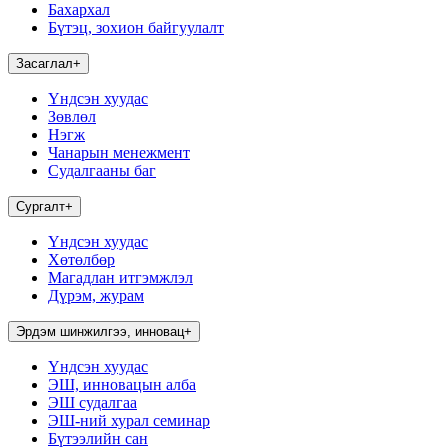
Бахархал
Бүтэц, зохион байгуулалт
Засаглал
+
Үндсэн хуудас
Зөвлөл
Нэгж
Чанарын менежмент
Судалгааны баг
Сургалт
+
Үндсэн хуудас
Хөтөлбөр
Магадлан итгэмжлэл
Дүрэм, журам
Эрдэм шинжилгээ, инновац
+
Үндсэн хуудас
ЭШ, инновацын алба
ЭШ судалгаа
ЭШ-ний хурал семинар
Бүтээлийн сан