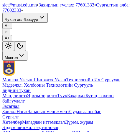
sict@must.edu.mn
•
Захирлын туслах
:
77601333
•
Сургалтын алба
:
77602333
•
Чухал холбоосууд
A−
↺
A+
Монгол
Монгол Улсын Шинжлэх Ухаан
Технологийн Их Сургууль
Мэдээлэл, Холбооны Технологийн Сургууль
Бидний тухай
Мэндчилгээ
Эрхэм зорилго
Түүх
Бахархал
Бүтэц, зохион
байгуулалт
Засаглал
Зөвлөл
Нэгж
Чанарын менежмент
Судалгааны баг
Сургалт
Хөтөлбөр
Магадлан итгэмжлэл
Дүрэм, журам
Эрдэм шинжилгээ, инновац