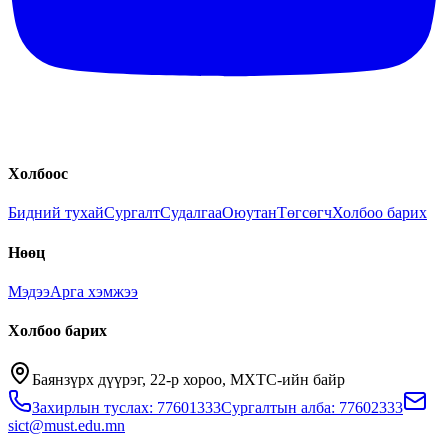
Холбоос
Бидний тухай
Сургалт
Судалгаа
Оюутан
Төгсөгч
Холбоо барих
Нөөц
Мэдээ
Арга хэмжээ
Холбоо барих
Баянзүрх дүүрэг, 22-р хороо, МХТС-ийн байр
Захирлын туслах: 77601333
Сургалтын алба: 77602333
sict@must.edu.mn