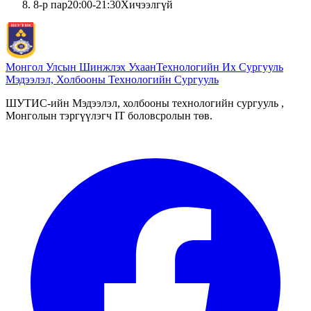
8
-р пар
20:00
-
21:30
Хичээлгүй
Монгол Улсын Шинжлэх Ухаан
Технологийн Их Сургууль
Мэдээлэл, Холбооны Технологийн Сургууль
ШУТИС-ийн Мэдээлэл, холбооны технологийн сургууль ,
Монголын тэргүүлэгч IT боловсролын төв.