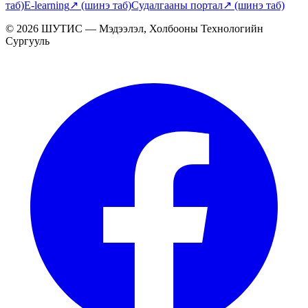
таб)
E-learning
↗
(шинэ таб)
Судалгааны портал
↗
(шинэ таб)
© 2026 ШУТИС — Мэдээлэл, Холбооны Технологийн
Сургууль