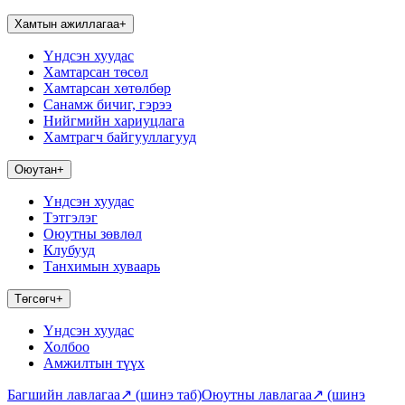
Хамтын ажиллагаа
+
Үндсэн хуудас
Хамтарсан төсөл
Хамтарсан хөтөлбөр
Санамж бичиг, гэрээ
Нийгмийн хариуцлага
Хамтрагч байгууллагууд
Оюутан
+
Үндсэн хуудас
Тэтгэлэг
Оюутны зөвлөл
Клубууд
Танхимын хуваарь
Төгсөгч
+
Үндсэн хуудас
Холбоо
Амжилтын түүх
Багшийн лавлагаа
↗
(шинэ таб)
Оюутны лавлагаа
↗
(шинэ