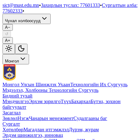
sict@must.edu.mn
•
Захирлын туслах
:
77601333
•
Сургалтын алба
:
77602333
•
Чухал холбоосууд
A−
↺
A+
Монгол
Монгол Улсын Шинжлэх Ухаан
Технологийн Их Сургууль
Мэдээлэл, Холбооны Технологийн Сургууль
Бидний тухай
Мэндчилгээ
Эрхэм зорилго
Түүх
Бахархал
Бүтэц, зохион
байгуулалт
Засаглал
Зөвлөл
Нэгж
Чанарын менежмент
Судалгааны баг
Сургалт
Хөтөлбөр
Магадлан итгэмжлэл
Дүрэм, журам
Эрдэм шинжилгээ, инновац