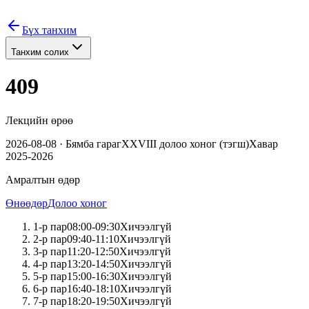
Бүх танхим
Танхим солих
409
Лекцийн өрөө
2026-08-08
·
Бямба
гараг
XXVIII
долоо хоног (
тэгш
)
Хавар
2025-2026
Амралтын өдөр
Өнөөдөр
Долоо хоног
1
-р пар
08:00
-
09:30
Хичээлгүй
2
-р пар
09:40
-
11:10
Хичээлгүй
3
-р пар
11:20
-
12:50
Хичээлгүй
4
-р пар
13:20
-
14:50
Хичээлгүй
5
-р пар
15:00
-
16:30
Хичээлгүй
6
-р пар
16:40
-
18:10
Хичээлгүй
7
-р пар
18:20
-
19:50
Хичээлгүй