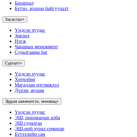
Бахархал
Бүтэц, зохион байгуулалт
Засаглал
+
Үндсэн хуудас
Зөвлөл
Нэгж
Чанарын менежмент
Судалгааны баг
Сургалт
+
Үндсэн хуудас
Хөтөлбөр
Магадлан итгэмжлэл
Дүрэм, журам
Эрдэм шинжилгээ, инновац
+
Үндсэн хуудас
ЭШ, инновацын алба
ЭШ судалгаа
ЭШ-ний хурал семинар
Бүтээлийн сан