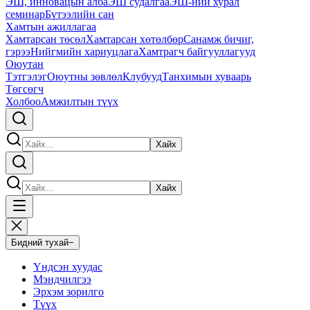
ЭШ, инновацын алба
ЭШ судалгаа
ЭШ-ний хурал
семинар
Бүтээлийн сан
Хамтын ажиллагаа
Хамтарсан төсөл
Хамтарсан хөтөлбөр
Санамж бичиг,
гэрээ
Нийгмийн хариуцлага
Хамтрагч байгууллагууд
Оюутан
Тэтгэлэг
Оюутны зөвлөл
Клубууд
Танхимын хуваарь
Төгсөгч
Холбоо
Амжилтын түүх
Хайх
Хайх
Бидний тухай
−
Үндсэн хуудас
Мэндчилгээ
Эрхэм зорилго
Түүх