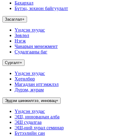
Бахархал
Бүтэц, зохион байгуулалт
Засаглал
+
Үндсэн хуудас
Зөвлөл
Нэгж
Чанарын менежмент
Судалгааны баг
Сургалт
+
Үндсэн хуудас
Хөтөлбөр
Магадлан итгэмжлэл
Дүрэм, журам
Эрдэм шинжилгээ, инновац
+
Үндсэн хуудас
ЭШ, инновацын алба
ЭШ судалгаа
ЭШ-ний хурал семинар
Бүтээлийн сан