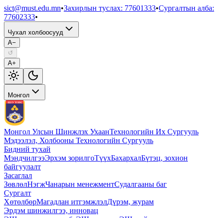
sict@must.edu.mn
•
Захирлын туслах
:
77601333
•
Сургалтын алба
:
77602333
•
Чухал холбоосууд
A−
↺
A+
Монгол
Монгол Улсын Шинжлэх Ухаан
Технологийн Их Сургууль
Мэдээлэл, Холбооны Технологийн Сургууль
Бидний тухай
Мэндчилгээ
Эрхэм зорилго
Түүх
Бахархал
Бүтэц, зохион
байгуулалт
Засаглал
Зөвлөл
Нэгж
Чанарын менежмент
Судалгааны баг
Сургалт
Хөтөлбөр
Магадлан итгэмжлэл
Дүрэм, журам
Эрдэм шинжилгээ, инновац