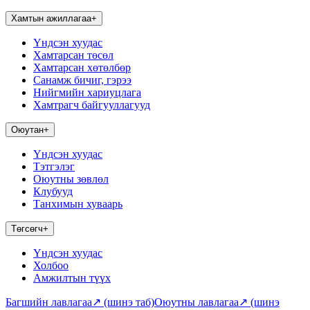
Хамтын ажиллагаа
+
Үндсэн хуудас
Хамтарсан төсөл
Хамтарсан хөтөлбөр
Санамж бичиг, гэрээ
Нийгмийн хариуцлага
Хамтрагч байгууллагууд
Оюутан
+
Үндсэн хуудас
Тэтгэлэг
Оюутны зөвлөл
Клубууд
Танхимын хуваарь
Төгсөгч
+
Үндсэн хуудас
Холбоо
Амжилтын түүх
Багшийн лавлагаа
↗
(шинэ таб)
Оюутны лавлагаа
↗
(шинэ