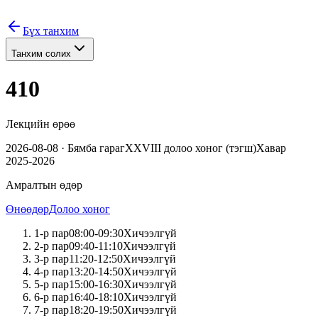
Бүх танхим
Танхим солих
410
Лекцийн өрөө
2026-08-08
·
Бямба
гараг
XXVIII
долоо хоног (
тэгш
)
Хавар
2025-2026
Амралтын өдөр
Өнөөдөр
Долоо хоног
1
-р пар
08:00
-
09:30
Хичээлгүй
2
-р пар
09:40
-
11:10
Хичээлгүй
3
-р пар
11:20
-
12:50
Хичээлгүй
4
-р пар
13:20
-
14:50
Хичээлгүй
5
-р пар
15:00
-
16:30
Хичээлгүй
6
-р пар
16:40
-
18:10
Хичээлгүй
7
-р пар
18:20
-
19:50
Хичээлгүй