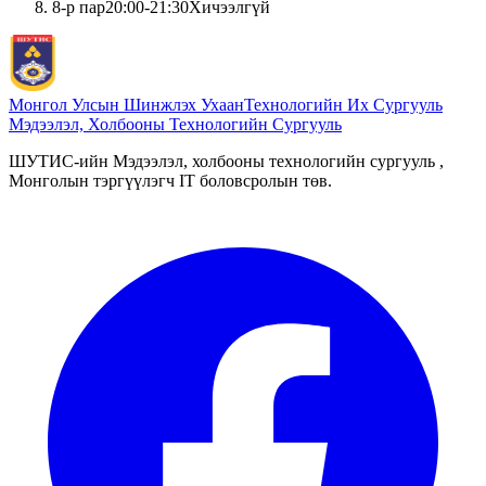
8
-р пар
20:00
-
21:30
Хичээлгүй
Монгол Улсын Шинжлэх Ухаан
Технологийн Их Сургууль
Мэдээлэл, Холбооны Технологийн Сургууль
ШУТИС-ийн Мэдээлэл, холбооны технологийн сургууль ,
Монголын тэргүүлэгч IT боловсролын төв.