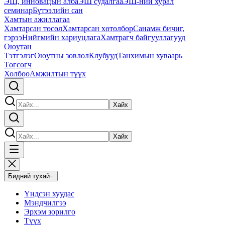
ЭШ, инновацын алба
ЭШ судалгаа
ЭШ-ний хурал
семинар
Бүтээлийн сан
Хамтын ажиллагаа
Хамтарсан төсөл
Хамтарсан хөтөлбөр
Санамж бичиг,
гэрээ
Нийгмийн хариуцлага
Хамтрагч байгууллагууд
Оюутан
Тэтгэлэг
Оюутны зөвлөл
Клубууд
Танхимын хуваарь
Төгсөгч
Холбоо
Амжилтын түүх
Хайх
Хайх
Бидний тухай
−
Үндсэн хуудас
Мэндчилгээ
Эрхэм зорилго
Түүх