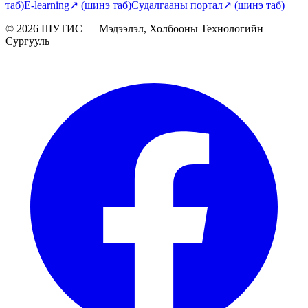
таб)
E-learning
↗
(шинэ таб)
Судалгааны портал
↗
(шинэ таб)
© 2026 ШУТИС — Мэдээлэл, Холбооны Технологийн
Сургууль