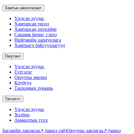
Хамтын ажиллагаа
+
Үндсэн хуудас
Хамтарсан төсөл
Хамтарсан хөтөлбөр
Санамж бичиг, гэрээ
Нийгмийн хариуцлага
Хамтрагч байгууллагууд
Оюутан
+
Үндсэн хуудас
Тэтгэлэг
Оюутны зөвлөл
Клубууд
Танхимын хуваарь
Төгсөгч
+
Үндсэн хуудас
Холбоо
Амжилтын түүх
Багшийн лавлагаа
↗
(шинэ таб)
Оюутны лавлагаа
↗
(шинэ