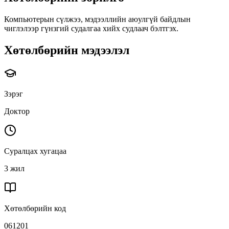
Компьютерын сүлжээ, мэдээллийн аюулгүй байдлын
чиглэлээр гүнзгий судалгаа хийх судлаач бэлтгэх.
Хөтөлбөрийн мэдээлэл
Зэрэг
Доктор
Суралцах хугацаа
3 жил
Хөтөлбөрийн код
061201