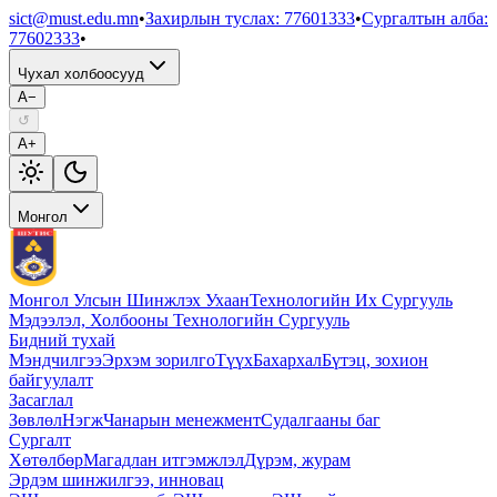
sict@must.edu.mn
•
Захирлын туслах
:
77601333
•
Сургалтын алба
:
77602333
•
Чухал холбоосууд
A−
↺
A+
Монгол
Монгол Улсын Шинжлэх Ухаан
Технологийн Их Сургууль
Мэдээлэл, Холбооны Технологийн Сургууль
Бидний тухай
Мэндчилгээ
Эрхэм зорилго
Түүх
Бахархал
Бүтэц, зохион
байгуулалт
Засаглал
Зөвлөл
Нэгж
Чанарын менежмент
Судалгааны баг
Сургалт
Хөтөлбөр
Магадлан итгэмжлэл
Дүрэм, журам
Эрдэм шинжилгээ, инновац