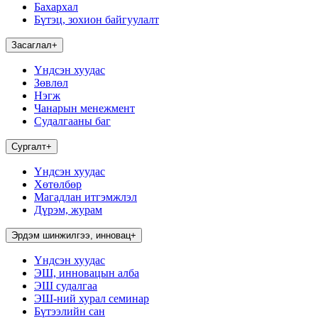
Бахархал
Бүтэц, зохион байгуулалт
Засаглал
+
Үндсэн хуудас
Зөвлөл
Нэгж
Чанарын менежмент
Судалгааны баг
Сургалт
+
Үндсэн хуудас
Хөтөлбөр
Магадлан итгэмжлэл
Дүрэм, журам
Эрдэм шинжилгээ, инновац
+
Үндсэн хуудас
ЭШ, инновацын алба
ЭШ судалгаа
ЭШ-ний хурал семинар
Бүтээлийн сан