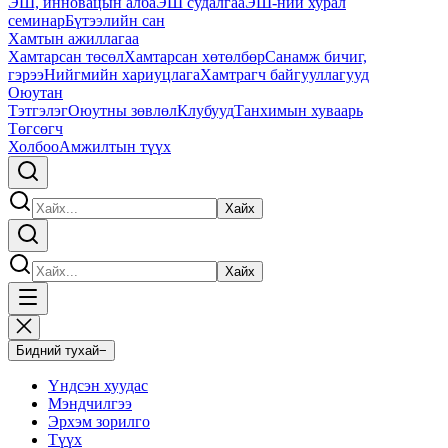
ЭШ, инновацын алба
ЭШ судалгаа
ЭШ-ний хурал
семинар
Бүтээлийн сан
Хамтын ажиллагаа
Хамтарсан төсөл
Хамтарсан хөтөлбөр
Санамж бичиг,
гэрээ
Нийгмийн хариуцлага
Хамтрагч байгууллагууд
Оюутан
Тэтгэлэг
Оюутны зөвлөл
Клубууд
Танхимын хуваарь
Төгсөгч
Холбоо
Амжилтын түүх
Хайх
Хайх
Бидний тухай
−
Үндсэн хуудас
Мэндчилгээ
Эрхэм зорилго
Түүх