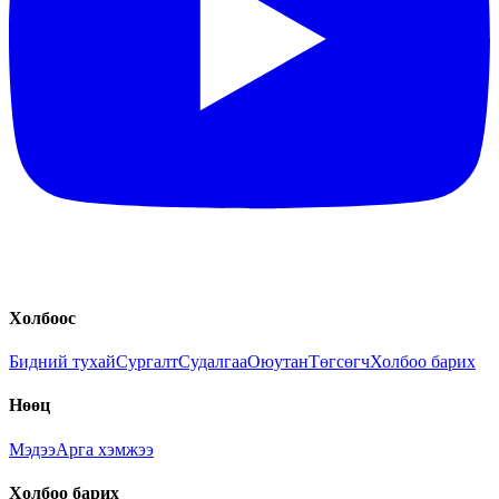
Холбоос
Бидний тухай
Сургалт
Судалгаа
Оюутан
Төгсөгч
Холбоо барих
Нөөц
Мэдээ
Арга хэмжээ
Холбоо барих