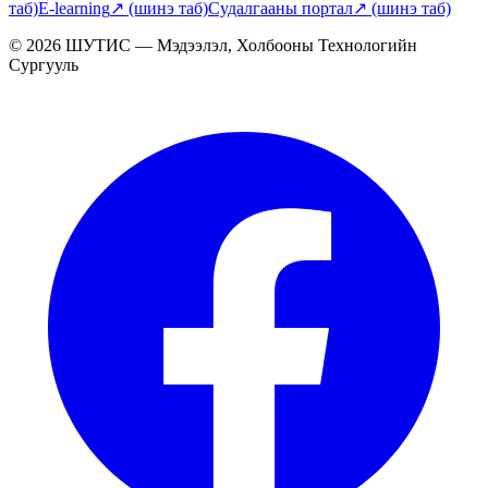
таб)
E-learning
↗
(шинэ таб)
Судалгааны портал
↗
(шинэ таб)
© 2026 ШУТИС — Мэдээлэл, Холбооны Технологийн
Сургууль