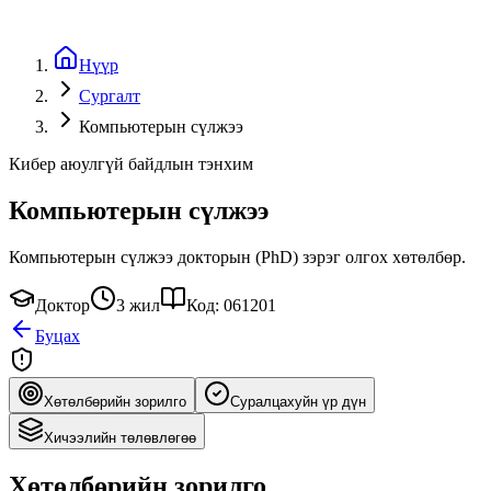
Нүүр
Сургалт
Компьютерын сүлжээ
Кибер аюулгүй байдлын тэнхим
Компьютерын сүлжээ
Компьютерын сүлжээ докторын (PhD) зэрэг олгох хөтөлбөр.
Доктор
3 жил
Код: 061201
Буцах
Хөтөлбөрийн зорилго
Суралцахуйн үр дүн
Хичээлийн төлөвлөгөө
Хөтөлбөрийн зорилго