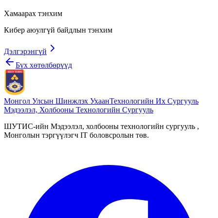
Хамаарах тэнхим
Кибер аюулгүй байдлын тэнхим
Дэлгэрэнгүй
Бүх хөтөлбөрүүд
Монгол Улсын Шинжлэх Ухаан
Технологийн Их Сургууль
Мэдээлэл, Холбооны Технологийн Сургууль
ШУТИС-ийн Мэдээлэл, холбооны технологийн сургууль ,
Монголын тэргүүлэгч IT боловсролын төв.