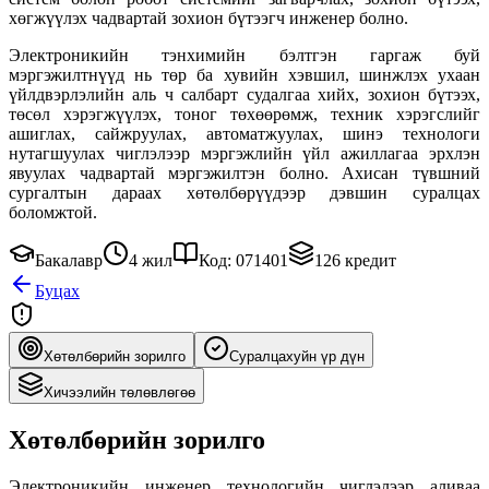
хөгжүүлэх чадвартай зохион бүтээгч инженер болно.
Электроникийн тэнхимийн бэлтгэн гаргаж буй
мэргэжилтнүүд нь төр ба хувийн хэвшил, шинжлэх ухаан
үйлдвэрлэлийн аль ч салбарт судалгаа хийх, зохион бүтээх,
төсөл хэрэгжүүлэх, тоног төхөөрөмж, техник хэрэгслийг
ашиглах, сайжруулах, автоматжуулах, шинэ технологи
нутагшуулах чиглэлээр мэргэжлийн үйл ажиллагаа эрхлэн
явуулах чадвартай мэргэжилтэн болно. Ахисан түвшний
сургалтын дараах хөтөлбөрүүдээр дэвшин суралцах
боломжтой.
Бакалавр
4 жил
Код: 071401
126 кредит
Буцах
Хөтөлбөрийн зорилго
Суралцахуйн үр дүн
Хичээлийн төлөвлөгөө
Хөтөлбөрийн зорилго
Электроникийн инженер технологийн чиглэлээр аливаа