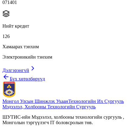
071401
Нийт кредит
126
Хамаарах тэнхим
Электроникийн тэнхим
Дэлгэрэнгүй
Бүх хөтөлбөрүүд
Монгол Улсын Шинжлэх Ухаан
Технологийн Их Сургууль
Мэдээлэл, Холбооны Технологийн Сургууль
ШУТИС-ийн Мэдээлэл, холбооны технологийн сургууль ,
Монголын тэргүүлэгч IT боловсролын төв.