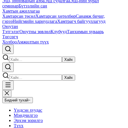
ЭШ, инновацын алба
ЭШ судалгаа
ЭШ-ний хурал
семинар
Бүтээлийн сан
Хамтын ажиллагаа
Хамтарсан төсөл
Хамтарсан хөтөлбөр
Санамж бичиг,
гэрээ
Нийгмийн хариуцлага
Хамтрагч байгууллагууд
Оюутан
Тэтгэлэг
Оюутны зөвлөл
Клубууд
Танхимын хуваарь
Төгсөгч
Холбоо
Амжилтын түүх
Хайх
Хайх
Бидний тухай
−
Үндсэн хуудас
Мэндчилгээ
Эрхэм зорилго
Түүх