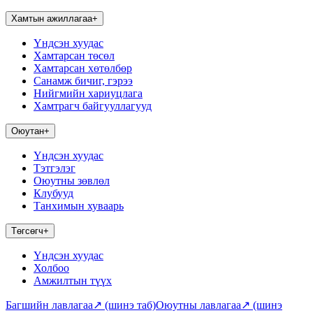
Хамтын ажиллагаа
+
Үндсэн хуудас
Хамтарсан төсөл
Хамтарсан хөтөлбөр
Санамж бичиг, гэрээ
Нийгмийн хариуцлага
Хамтрагч байгууллагууд
Оюутан
+
Үндсэн хуудас
Тэтгэлэг
Оюутны зөвлөл
Клубууд
Танхимын хуваарь
Төгсөгч
+
Үндсэн хуудас
Холбоо
Амжилтын түүх
Багшийн лавлагаа
↗
(шинэ таб)
Оюутны лавлагаа
↗
(шинэ