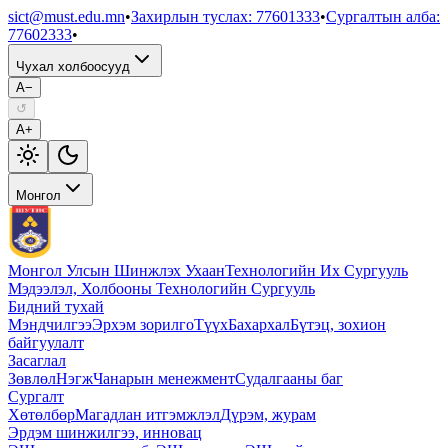
sict@must.edu.mn
•
Захирлын туслах
:
77601333
•
Сургалтын алба
:
77602333
•
Чухал холбоосууд
A−
↺
A+
Монгол
Монгол Улсын Шинжлэх Ухаан
Технологийн Их Сургууль
Мэдээлэл, Холбооны Технологийн Сургууль
Бидний тухай
Мэндчилгээ
Эрхэм зорилго
Түүх
Бахархал
Бүтэц, зохион
байгуулалт
Засаглал
Зөвлөл
Нэгж
Чанарын менежмент
Судалгааны баг
Сургалт
Хөтөлбөр
Магадлан итгэмжлэл
Дүрэм, журам
Эрдэм шинжилгээ, инновац