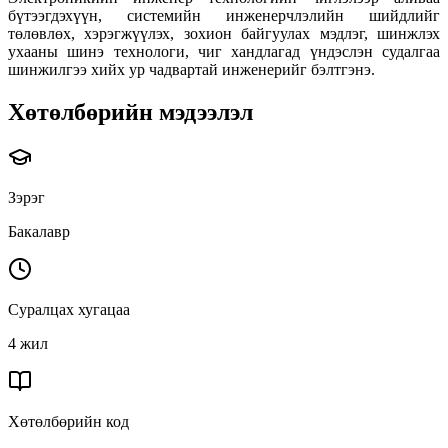
бүтээгдэхүүн, системийн инженерчлэлийн шийдлийг
төлөвлөх, хэрэгжүүлэх, зохион байгуулах мэдлэг, шинжлэх
ухааны шинэ технологи, чиг хандлагад үндэслэн судалгаа
шинжилгээ хийх ур чадвартай инженерийг бэлтгэнэ.
Хөтөлбөрийн мэдээлэл
Зэрэг
Бакалавр
Суралцах хугацаа
4 жил
Хөтөлбөрийн код