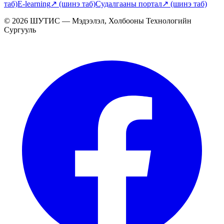
таб)
E-learning
↗
(шинэ таб)
Судалгааны портал
↗
(шинэ таб)
© 2026 ШУТИС — Мэдээлэл, Холбооны Технологийн
Сургууль