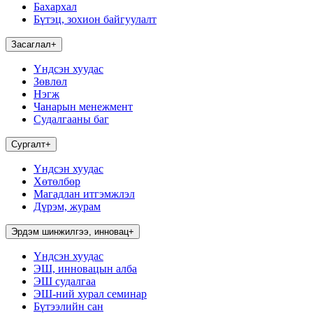
Бахархал
Бүтэц, зохион байгуулалт
Засаглал
+
Үндсэн хуудас
Зөвлөл
Нэгж
Чанарын менежмент
Судалгааны баг
Сургалт
+
Үндсэн хуудас
Хөтөлбөр
Магадлан итгэмжлэл
Дүрэм, журам
Эрдэм шинжилгээ, инновац
+
Үндсэн хуудас
ЭШ, инновацын алба
ЭШ судалгаа
ЭШ-ний хурал семинар
Бүтээлийн сан