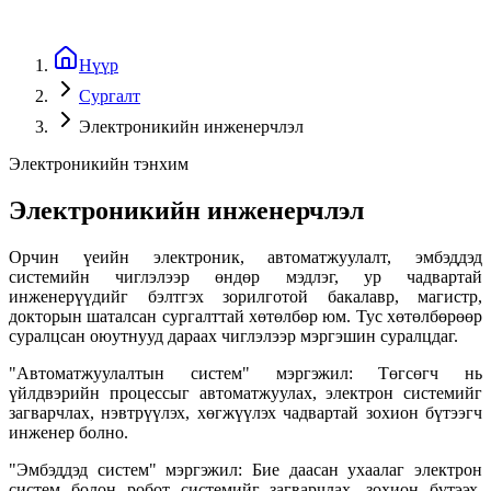
Нүүр
Сургалт
Электроникийн инженерчлэл
Электроникийн тэнхим
Электроникийн инженерчлэл
Орчин үеийн электроник, автоматжуулалт, эмбэддэд
системийн чиглэлээр өндөр мэдлэг, ур чадвартай
инженерүүдийг бэлтгэх зорилготой бакалавр, магистр,
докторын шаталсан сургалттай хөтөлбөр юм. Тус хөтөлбөрөөр
суралцсан оюутнууд дараах чиглэлээр мэргэшин суралцдаг.
"Автоматжуулалтын систем" мэргэжил: Төгсөгч нь
үйлдвэрийн процессыг автоматжуулах, электрон системийг
загварчлах, нэвтрүүлэх, хөгжүүлэх чадвартай зохион бүтээгч
инженер болно.
"Эмбэддэд систем" мэргэжил: Бие даасан ухаалаг электрон
систем болон робот системийг загварчлах, зохион бүтээх,