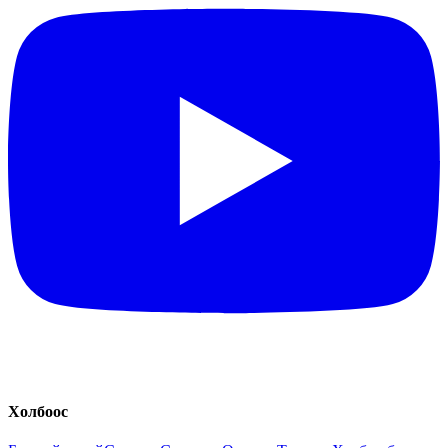
Холбоос