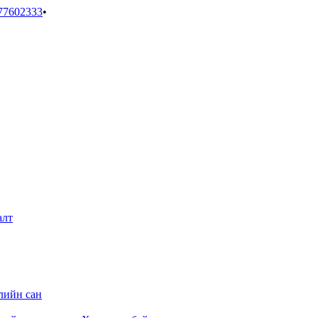
77602333
•
алт
лийн сан