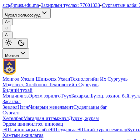
sict@must.edu.mn
•
Захирлын туслах
:
77601333
•
Сургалтын алба
:
Чухал холбоосууд
A−
↺
A+
Монгол
Монгол Улсын Шинжлэх Ухаан
Технологийн Их Сургууль
Мэдээлэл, Холбооны Технологийн Сургууль
Бидний тухай
Мэндчилгээ
Эрхэм зорилго
Түүх
Бахархал
Бүтэц, зохион байгуул
Засаглал
Зөвлөл
Нэгж
Чанарын менежмент
Судалгааны баг
Сургалт
Хөтөлбөр
Магадлан итгэмжлэл
Дүрэм, журам
Эрдэм шинжилгээ, инновац
ЭШ, инновацын алба
ЭШ судалгаа
ЭШ-ний хурал семинар
Бүтээ
Хамтын ажиллагаа