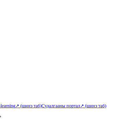
-learning
↗
(шинэ таб)
Судалгааны портал
↗
(шинэ таб)
ь