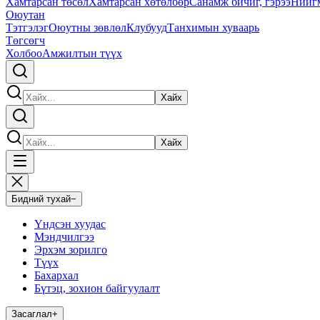
Хамтарсан төсөл
Хамтарсан хөтөлбөр
Санамж бичиг, гэрээ
Нийг
Оюутан
Тэтгэлэг
Оюутны зөвлөл
Клубууд
Танхимын хуваарь
Төгсөгч
Холбоо
Амжилтын түүх
Хайх
Хайх
Бидний тухай
−
Үндсэн хуудас
Мэндчилгээ
Эрхэм зорилго
Түүх
Бахархал
Бүтэц, зохион байгуулалт
Засаглал
+