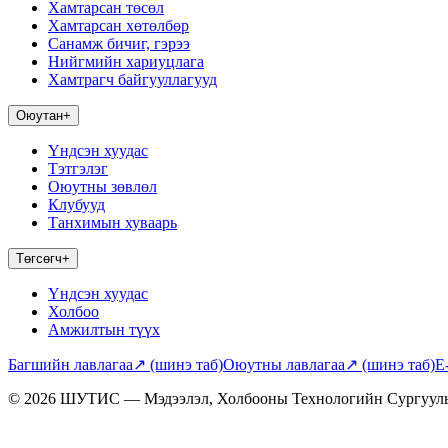
Хамтарсан төсөл
Хамтарсан хөтөлбөр
Санамж бичиг, гэрээ
Нийгмийн хариуцлага
Хамтрагч байгууллагууд
Оюутан
+
Үндсэн хуудас
Тэтгэлэг
Оюутны зөвлөл
Клубууд
Танхимын хуваарь
Төгсөгч
+
Үндсэн хуудас
Холбоо
Амжилтын түүх
Багшийн лавлагаа
↗
(шинэ таб)
Оюутны лавлагаа
↗
(шинэ таб)
E
© 2026 ШУТИС — Мэдээлэл, Холбооны Технологийн Сургуул