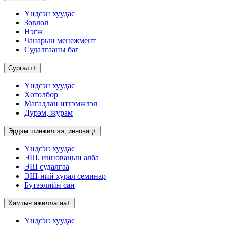
Үндсэн хуудас
Зөвлөл
Нэгж
Чанарын менежмент
Судалгааны баг
Сургалт
+
Үндсэн хуудас
Хөтөлбөр
Магадлан итгэмжлэл
Дүрэм, журам
Эрдэм шинжилгээ, инновац
+
Үндсэн хуудас
ЭШ, инновацын алба
ЭШ судалгаа
ЭШ-ний хурал семинар
Бүтээлийн сан
Хамтын ажиллагаа
+
Үндсэн хуудас