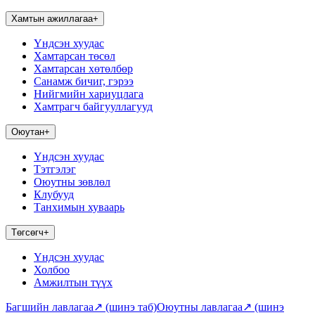
Хамтын ажиллагаа
+
Үндсэн хуудас
Хамтарсан төсөл
Хамтарсан хөтөлбөр
Санамж бичиг, гэрээ
Нийгмийн хариуцлага
Хамтрагч байгууллагууд
Оюутан
+
Үндсэн хуудас
Тэтгэлэг
Оюутны зөвлөл
Клубууд
Танхимын хуваарь
Төгсөгч
+
Үндсэн хуудас
Холбоо
Амжилтын түүх
Багшийн лавлагаа
↗
(шинэ таб)
Оюутны лавлагаа
↗
(шинэ