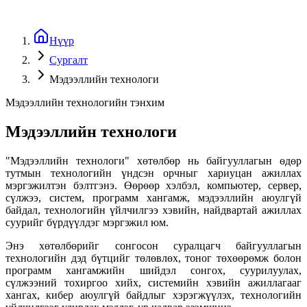
Нүүр
Сургалт
Мэдээллийн технологи
Мэдээллийн технологийн тэнхим
Мэдээллийн технологи
"Мэдээллийн технологи" хөтөлбөр нь байгууллагын өдөр
тутмын технологийн үндсэн орчныг хариуцан ажиллах
мэргэжилтэн бэлтгэнэ. Өөрөөр хэлбэл, компьютер, сервер,
сүлжээ, систем, программ хангамж, мэдээллийн аюулгүй
байдал, технологийн үйлчилгээ хэвийн, найдвартай ажиллах
суурийг бүрдүүлдэг мэргэжил юм.
Энэ хөтөлбөрийг сонгосон суралцагч байгууллагын
технологийн дэд бүтцийг төлөвлөх, тоног төхөөрөмж болон
программ хангамжийн шийдэл сонгох, суурилуулах,
сүлжээний тохиргоо хийх, системийн хэвийн ажиллагааг
хангах, кибер аюулгүй байдлыг хэрэгжүүлэх, технологийн