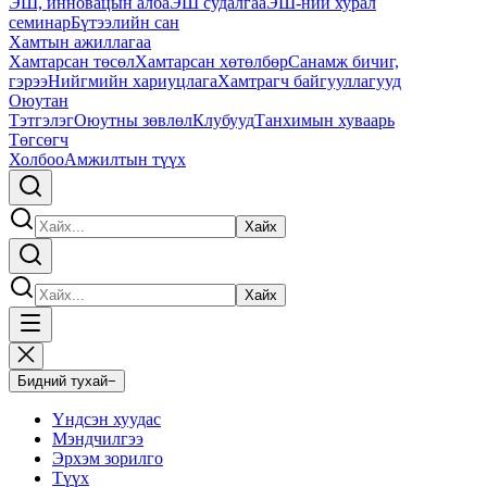
ЭШ, инновацын алба
ЭШ судалгаа
ЭШ-ний хурал
семинар
Бүтээлийн сан
Хамтын ажиллагаа
Хамтарсан төсөл
Хамтарсан хөтөлбөр
Санамж бичиг,
гэрээ
Нийгмийн хариуцлага
Хамтрагч байгууллагууд
Оюутан
Тэтгэлэг
Оюутны зөвлөл
Клубууд
Танхимын хуваарь
Төгсөгч
Холбоо
Амжилтын түүх
Хайх
Хайх
Бидний тухай
−
Үндсэн хуудас
Мэндчилгээ
Эрхэм зорилго
Түүх