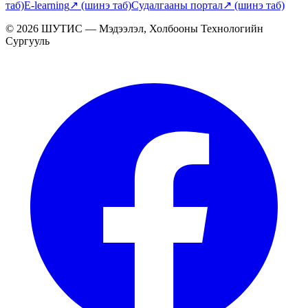
таб)
E-learning
↗
(шинэ таб)
Судалгааны портал
↗
(шинэ таб)
© 2026 ШУТИС — Мэдээлэл, Холбооны Технологийн
Сургууль