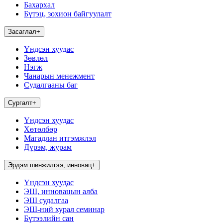
Бахархал
Бүтэц, зохион байгуулалт
Засаглал
+
Үндсэн хуудас
Зөвлөл
Нэгж
Чанарын менежмент
Судалгааны баг
Сургалт
+
Үндсэн хуудас
Хөтөлбөр
Магадлан итгэмжлэл
Дүрэм, журам
Эрдэм шинжилгээ, инновац
+
Үндсэн хуудас
ЭШ, инновацын алба
ЭШ судалгаа
ЭШ-ний хурал семинар
Бүтээлийн сан