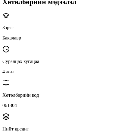
Хөтөлбөрийн мэдээлэл
Зэрэг
Бакалавр
Суралцах хугацаа
4 жил
Хөтөлбөрийн код
061304
Нийт кредит