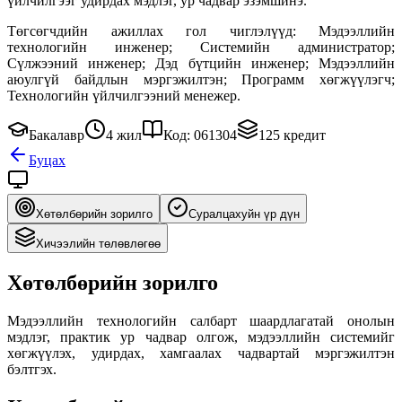
үйлчилгээг удирдах мэдлэг, ур чадвар эзэмшинэ.
Төгсөгчдийн ажиллах гол чиглэлүүд: Мэдээллийн
технологийн инженер; Системийн администратор;
Сүлжээний инженер; Дэд бүтцийн инженер; Мэдээллийн
аюулгүй байдлын мэргэжилтэн; Программ хөгжүүлэгч;
Технологийн үйлчилгээний менежер.
Бакалавр
4 жил
Код: 061304
125 кредит
Буцах
Хөтөлбөрийн зорилго
Суралцахуйн үр дүн
Хичээлийн төлөвлөгөө
Хөтөлбөрийн зорилго
Мэдээллийн технологийн салбарт шаардлагатай онолын
мэдлэг, практик ур чадвар олгож, мэдээллийн системийг
хөгжүүлэх, удирдах, хамгаалах чадвартай мэргэжилтэн
бэлтгэх.