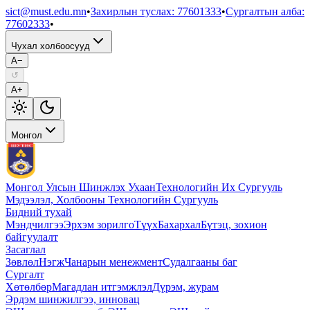
sict@must.edu.mn
•
Захирлын туслах
:
77601333
•
Сургалтын алба
:
77602333
•
Чухал холбоосууд
A−
↺
A+
Монгол
Монгол Улсын Шинжлэх Ухаан
Технологийн Их Сургууль
Мэдээлэл, Холбооны Технологийн Сургууль
Бидний тухай
Мэндчилгээ
Эрхэм зорилго
Түүх
Бахархал
Бүтэц, зохион
байгуулалт
Засаглал
Зөвлөл
Нэгж
Чанарын менежмент
Судалгааны баг
Сургалт
Хөтөлбөр
Магадлан итгэмжлэл
Дүрэм, журам
Эрдэм шинжилгээ, инновац