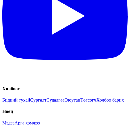
Холбоос
Бидний тухай
Сургалт
Судалгаа
Оюутан
Төгсөгч
Холбоо барих
Нөөц
Мэдээ
Арга хэмжээ