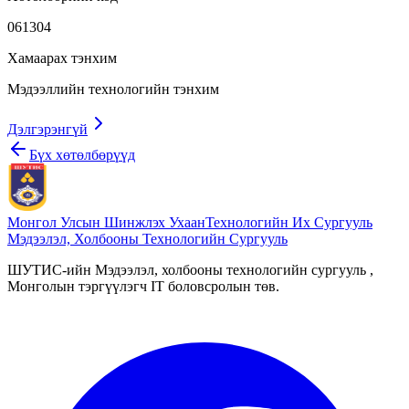
061304
Хамаарах тэнхим
Мэдээллийн технологийн тэнхим
Дэлгэрэнгүй
Бүх хөтөлбөрүүд
Монгол Улсын Шинжлэх Ухаан
Технологийн Их Сургууль
Мэдээлэл, Холбооны Технологийн Сургууль
ШУТИС-ийн Мэдээлэл, холбооны технологийн сургууль ,
Монголын тэргүүлэгч IT боловсролын төв.