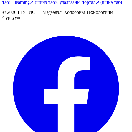
таб)
E-learning
↗
(шинэ таб)
Судалгааны портал
↗
(шинэ таб)
© 2026 ШУТИС — Мэдээлэл, Холбооны Технологийн
Сургууль