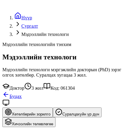
Нүүр
Сургалт
Мэдээллийн технологи
Мэдээллийн технологийн тэнхим
Мэдээллийн технологи
Мэдээллийн технологи мэргэжлийн докторын (PhD) зэрэг
олгох хөтөлбөр. Суралцах хугацаа 3 жил.
Доктор
3 жил
Код: 061304
Буцах
Хөтөлбөрийн зорилго
Суралцахуйн үр дүн
Хичээлийн төлөвлөгөө