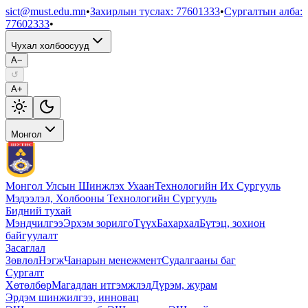
sict@must.edu.mn
•
Захирлын туслах
:
77601333
•
Сургалтын алба
:
77602333
•
Чухал холбоосууд
A−
↺
A+
Монгол
Монгол Улсын Шинжлэх Ухаан
Технологийн Их Сургууль
Мэдээлэл, Холбооны Технологийн Сургууль
Бидний тухай
Мэндчилгээ
Эрхэм зорилго
Түүх
Бахархал
Бүтэц, зохион
байгуулалт
Засаглал
Зөвлөл
Нэгж
Чанарын менежмент
Судалгааны баг
Сургалт
Хөтөлбөр
Магадлан итгэмжлэл
Дүрэм, журам
Эрдэм шинжилгээ, инновац