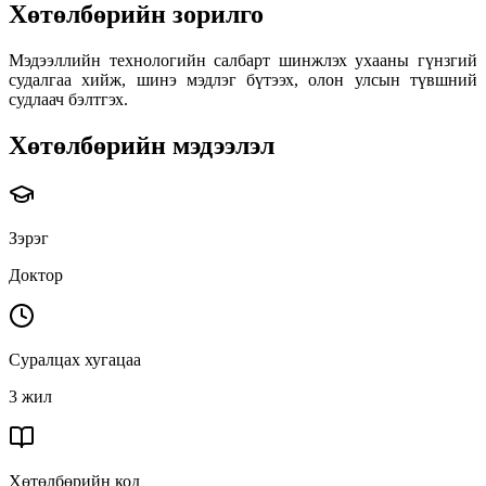
Хөтөлбөрийн зорилго
Мэдээллийн технологийн салбарт шинжлэх ухааны гүнзгий
судалгаа хийж, шинэ мэдлэг бүтээх, олон улсын түвшний
судлаач бэлтгэх.
Хөтөлбөрийн мэдээлэл
Зэрэг
Доктор
Суралцах хугацаа
3 жил
Хөтөлбөрийн код