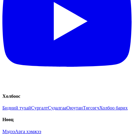
Холбоос
Бидний тухай
Сургалт
Судалгаа
Оюутан
Төгсөгч
Холбоо барих
Нөөц
Мэдээ
Арга хэмжээ