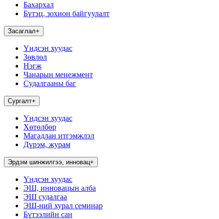
Бахархал
Бүтэц, зохион байгуулалт
Засаглал
+
Үндсэн хуудас
Зөвлөл
Нэгж
Чанарын менежмент
Судалгааны баг
Сургалт
+
Үндсэн хуудас
Хөтөлбөр
Магадлан итгэмжлэл
Дүрэм, журам
Эрдэм шинжилгээ, инновац
+
Үндсэн хуудас
ЭШ, инновацын алба
ЭШ судалгаа
ЭШ-ний хурал семинар
Бүтээлийн сан