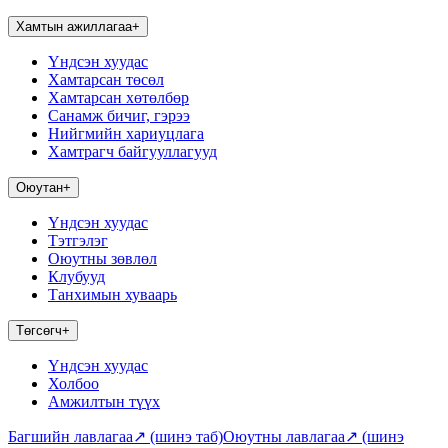
Хамтын ажиллагаа
+
Үндсэн хуудас
Хамтарсан төсөл
Хамтарсан хөтөлбөр
Санамж бичиг, гэрээ
Нийгмийн хариуцлага
Хамтрагч байгууллагууд
Оюутан
+
Үндсэн хуудас
Тэтгэлэг
Оюутны зөвлөл
Клубууд
Танхимын хуваарь
Төгсөгч
+
Үндсэн хуудас
Холбоо
Амжилтын түүх
Багшийн лавлагаа
↗
(шинэ таб)
Оюутны лавлагаа
↗
(шинэ