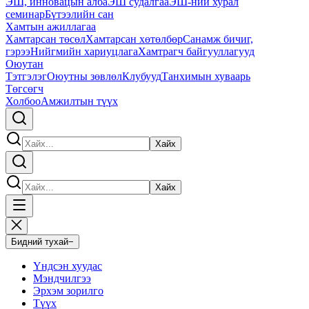
ЭШ, инновацын алба
ЭШ судалгаа
ЭШ-ний хурал
семинар
Бүтээлийн сан
Хамтын ажиллагаа
Хамтарсан төсөл
Хамтарсан хөтөлбөр
Санамж бичиг,
гэрээ
Нийгмийн хариуцлага
Хамтрагч байгууллагууд
Оюутан
Тэтгэлэг
Оюутны зөвлөл
Клубууд
Танхимын хуваарь
Төгсөгч
Холбоо
Амжилтын түүх
Хайх
Хайх
Бидний тухай
−
Үндсэн хуудас
Мэндчилгээ
Эрхэм зорилго
Түүх