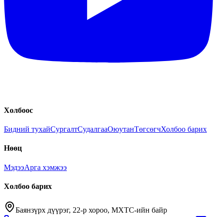
Холбоос
Бидний тухай
Сургалт
Судалгаа
Оюутан
Төгсөгч
Холбоо барих
Нөөц
Мэдээ
Арга хэмжээ
Холбоо барих
Баянзүрх дүүрэг, 22-р хороо, МХТС-ийн байр