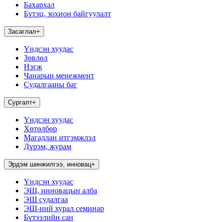
Бахархал
Бүтэц, зохион байгуулалт
Засаглал
+
Үндсэн хуудас
Зөвлөл
Нэгж
Чанарын менежмент
Судалгааны баг
Сургалт
+
Үндсэн хуудас
Хөтөлбөр
Магадлан итгэмжлэл
Дүрэм, журам
Эрдэм шинжилгээ, инновац
+
Үндсэн хуудас
ЭШ, инновацын алба
ЭШ судалгаа
ЭШ-ний хурал семинар
Бүтээлийн сан