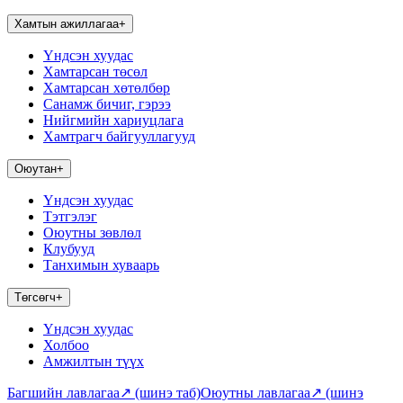
Хамтын ажиллагаа
+
Үндсэн хуудас
Хамтарсан төсөл
Хамтарсан хөтөлбөр
Санамж бичиг, гэрээ
Нийгмийн хариуцлага
Хамтрагч байгууллагууд
Оюутан
+
Үндсэн хуудас
Тэтгэлэг
Оюутны зөвлөл
Клубууд
Танхимын хуваарь
Төгсөгч
+
Үндсэн хуудас
Холбоо
Амжилтын түүх
Багшийн лавлагаа
↗
(шинэ таб)
Оюутны лавлагаа
↗
(шинэ