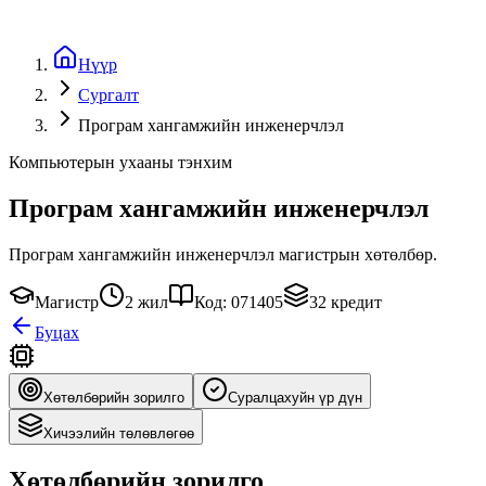
Нүүр
Сургалт
Програм хангамжийн инженерчлэл
Компьютерын ухааны тэнхим
Програм хангамжийн инженерчлэл
Програм хангамжийн инженерчлэл магистрын хөтөлбөр.
Магистр
2 жил
Код: 071405
32 кредит
Буцах
Хөтөлбөрийн зорилго
Суралцахуйн үр дүн
Хичээлийн төлөвлөгөө
Хөтөлбөрийн зорилго