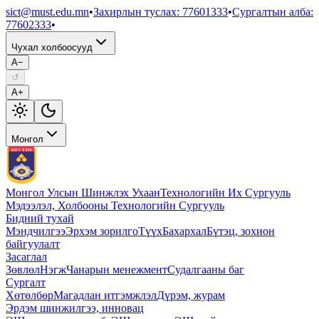
sict@must.edu.mn
•
Захирлын туслах
:
77601333
•
Сургалтын алба
:
77602333
•
Чухал холбоосууд
A−
↺
A+
Монгол
Монгол Улсын Шинжлэх Ухаан
Технологийн Их Сургууль
Мэдээлэл, Холбооны Технологийн Сургууль
Бидний тухай
Мэндчилгээ
Эрхэм зорилго
Түүх
Бахархал
Бүтэц, зохион
байгуулалт
Засаглал
Зөвлөл
Нэгж
Чанарын менежмент
Судалгааны баг
Сургалт
Хөтөлбөр
Магадлан итгэмжлэл
Дүрэм, журам
Эрдэм шинжилгээ, инновац