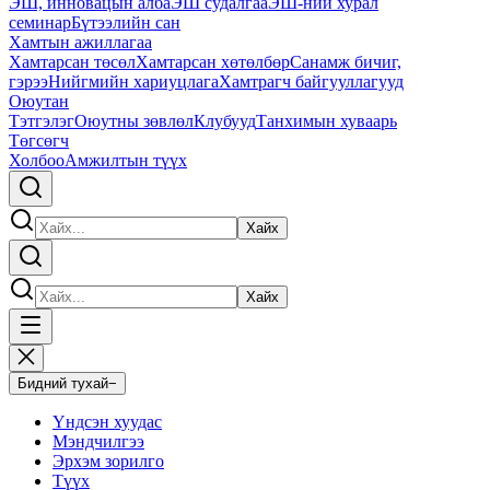
ЭШ, инновацын алба
ЭШ судалгаа
ЭШ-ний хурал
семинар
Бүтээлийн сан
Хамтын ажиллагаа
Хамтарсан төсөл
Хамтарсан хөтөлбөр
Санамж бичиг,
гэрээ
Нийгмийн хариуцлага
Хамтрагч байгууллагууд
Оюутан
Тэтгэлэг
Оюутны зөвлөл
Клубууд
Танхимын хуваарь
Төгсөгч
Холбоо
Амжилтын түүх
Хайх
Хайх
Бидний тухай
−
Үндсэн хуудас
Мэндчилгээ
Эрхэм зорилго
Түүх