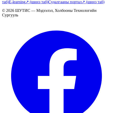
таб)
E-learning
↗
(шинэ таб)
Судалгааны портал
↗
(шинэ таб)
© 2026 ШУТИС — Мэдээлэл, Холбооны Технологийн
Сургууль