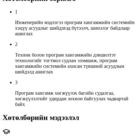
1
Инженерийн мэдлэгээ програм хангамжийн системийн
хэцүү асуудлыг шийдэхэд бүтээлч, шинэлэг байдлаар
ашиглах
2
Техник болон програм хангамжийн дэвшилтэт
технологийг тогтмол судлан эзэмшиж, програм
хангамжийн системийн ахисан түвшний асуудлын
шийдэлд ашиглах
3
Програм хангамж хөгжүүлэх багийн судалгаа,
хөгжүүлэлтийг удирдан зохион байгуулах чадвартай
байх
Хөтөлбөрийн мэдээлэл