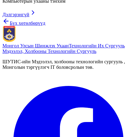
Компьютерын ухааны тэнхим
Дэлгэрэнгүй
Бүх хөтөлбөрүүд
Монгол Улсын Шинжлэх Ухаан
Технологийн Их Сургууль
Мэдээлэл, Холбооны Технологийн Сургууль
ШУТИС-ийн Мэдээлэл, холбооны технологийн сургууль ,
Монголын тэргүүлэгч IT боловсролын төв.