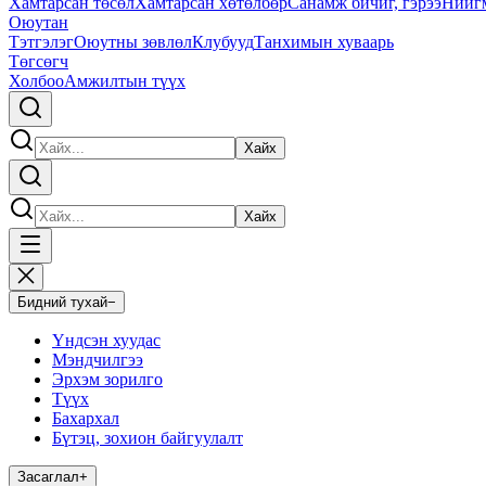
Хамтарсан төсөл
Хамтарсан хөтөлбөр
Санамж бичиг, гэрээ
Нийг
Оюутан
Тэтгэлэг
Оюутны зөвлөл
Клубууд
Танхимын хуваарь
Төгсөгч
Холбоо
Амжилтын түүх
Хайх
Хайх
Бидний тухай
−
Үндсэн хуудас
Мэндчилгээ
Эрхэм зорилго
Түүх
Бахархал
Бүтэц, зохион байгуулалт
Засаглал
+