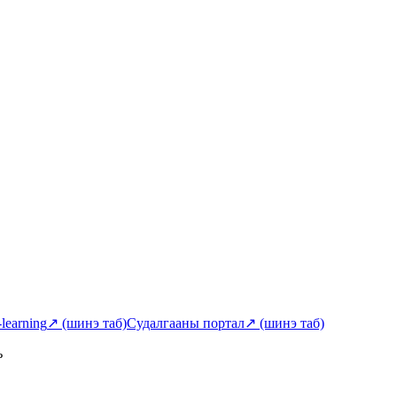
-learning
↗
(шинэ таб)
Судалгааны портал
↗
(шинэ таб)
ь