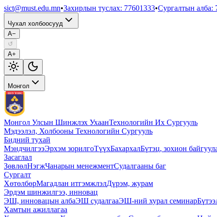
sict@must.edu.mn
•
Захирлын туслах
:
77601333
•
Сургалтын алба
:
Чухал холбоосууд
A−
↺
A+
Монгол
Монгол Улсын Шинжлэх Ухаан
Технологийн Их Сургууль
Мэдээлэл, Холбооны Технологийн Сургууль
Бидний тухай
Мэндчилгээ
Эрхэм зорилго
Түүх
Бахархал
Бүтэц, зохион байгуул
Засаглал
Зөвлөл
Нэгж
Чанарын менежмент
Судалгааны баг
Сургалт
Хөтөлбөр
Магадлан итгэмжлэл
Дүрэм, журам
Эрдэм шинжилгээ, инновац
ЭШ, инновацын алба
ЭШ судалгаа
ЭШ-ний хурал семинар
Бүтээ
Хамтын ажиллагаа