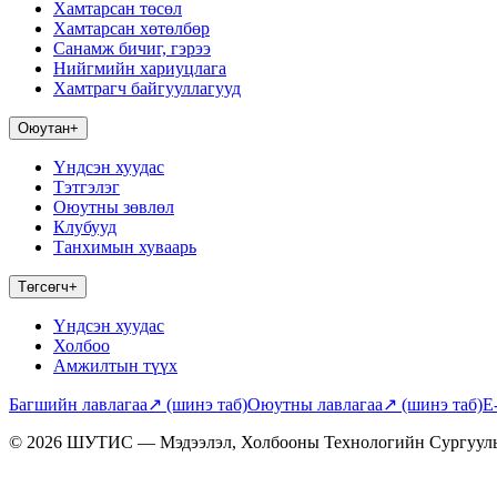
Хамтарсан төсөл
Хамтарсан хөтөлбөр
Санамж бичиг, гэрээ
Нийгмийн хариуцлага
Хамтрагч байгууллагууд
Оюутан
+
Үндсэн хуудас
Тэтгэлэг
Оюутны зөвлөл
Клубууд
Танхимын хуваарь
Төгсөгч
+
Үндсэн хуудас
Холбоо
Амжилтын түүх
Багшийн лавлагаа
↗
(шинэ таб)
Оюутны лавлагаа
↗
(шинэ таб)
E
© 2026 ШУТИС — Мэдээлэл, Холбооны Технологийн Сургуул