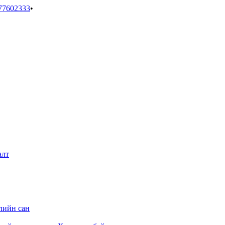
77602333
•
алт
лийн сан