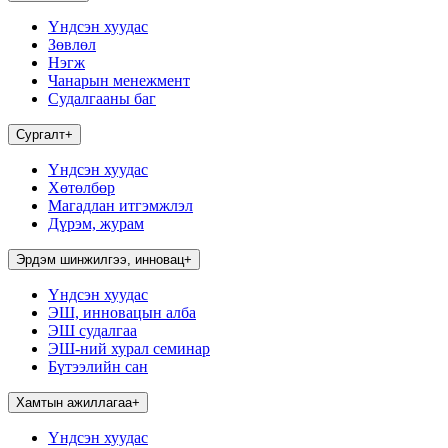
Үндсэн хуудас
Зөвлөл
Нэгж
Чанарын менежмент
Судалгааны баг
Сургалт
+
Үндсэн хуудас
Хөтөлбөр
Магадлан итгэмжлэл
Дүрэм, журам
Эрдэм шинжилгээ, инновац
+
Үндсэн хуудас
ЭШ, инновацын алба
ЭШ судалгаа
ЭШ-ний хурал семинар
Бүтээлийн сан
Хамтын ажиллагаа
+
Үндсэн хуудас