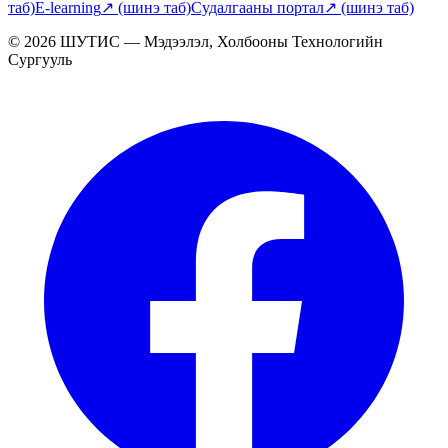
таб)
E-learning
↗
(шинэ таб)
Судалгааны портал
↗
(шинэ таб)
© 2026 ШУТИС — Мэдээлэл, Холбооны Технологийн
Сургууль