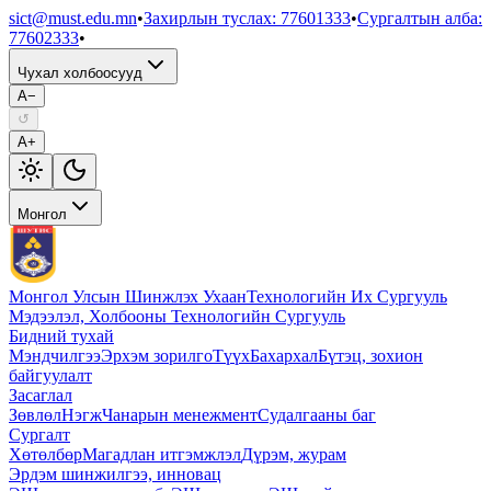
sict@must.edu.mn
•
Захирлын туслах
:
77601333
•
Сургалтын алба
:
77602333
•
Чухал холбоосууд
A−
↺
A+
Монгол
Монгол Улсын Шинжлэх Ухаан
Технологийн Их Сургууль
Мэдээлэл, Холбооны Технологийн Сургууль
Бидний тухай
Мэндчилгээ
Эрхэм зорилго
Түүх
Бахархал
Бүтэц, зохион
байгуулалт
Засаглал
Зөвлөл
Нэгж
Чанарын менежмент
Судалгааны баг
Сургалт
Хөтөлбөр
Магадлан итгэмжлэл
Дүрэм, журам
Эрдэм шинжилгээ, инновац