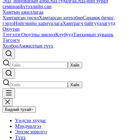
ЭШ, инновацын алба
ЭШ судалгаа
ЭШ-ний хурал
семинар
Бүтээлийн сан
Хамтын ажиллагаа
Хамтарсан төсөл
Хамтарсан хөтөлбөр
Санамж бичиг,
гэрээ
Нийгмийн хариуцлага
Хамтрагч байгууллагууд
Оюутан
Тэтгэлэг
Оюутны зөвлөл
Клубууд
Танхимын хуваарь
Төгсөгч
Холбоо
Амжилтын түүх
Хайх
Хайх
Бидний тухай
−
Үндсэн хуудас
Мэндчилгээ
Эрхэм зорилго
Түүх