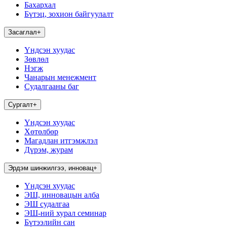
Бахархал
Бүтэц, зохион байгуулалт
Засаглал
+
Үндсэн хуудас
Зөвлөл
Нэгж
Чанарын менежмент
Судалгааны баг
Сургалт
+
Үндсэн хуудас
Хөтөлбөр
Магадлан итгэмжлэл
Дүрэм, журам
Эрдэм шинжилгээ, инновац
+
Үндсэн хуудас
ЭШ, инновацын алба
ЭШ судалгаа
ЭШ-ний хурал семинар
Бүтээлийн сан