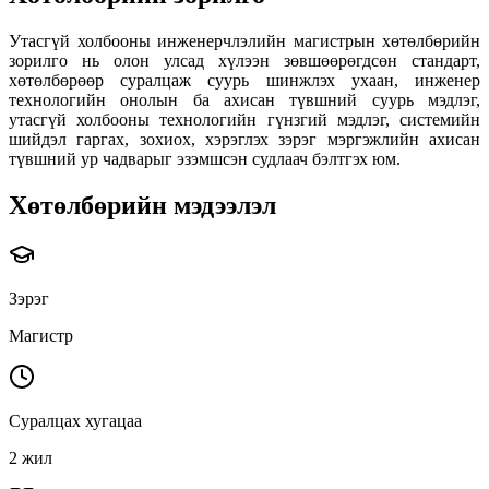
Утасгүй холбооны инженерчлэлийн магистрын хөтөлбөрийн
зорилго нь олон улсад хүлээн зөвшөөрөгдсөн стандарт,
хөтөлбөрөөр суралцаж суурь шинжлэх ухаан, инженер
технологийн онолын ба ахисан түвшний суурь мэдлэг,
утасгүй холбооны технологийн гүнзгий мэдлэг, системийн
шийдэл гаргах, зохиох, хэрэглэх зэрэг мэргэжлийн ахисан
түвшний ур чадварыг эзэмшсэн судлаач бэлтгэх юм.
Хөтөлбөрийн мэдээлэл
Зэрэг
Магистр
Суралцах хугацаа
2 жил