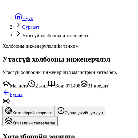
Нүүр
Сургалт
Утасгүй холбооны инженерчлэл
Холбооны инженерчлэлийн тэнхим
Утасгүй холбооны инженерчлэл
Утасгүй холбооны инженерчлэл магистрын хөтөлбөр.
Магистр
2 жил
Код: 071408
31 кредит
Буцах
Хөтөлбөрийн зорилго
Суралцахуйн үр дүн
Хичээлийн төлөвлөгөө
Хөтөлбөрийн зорилго