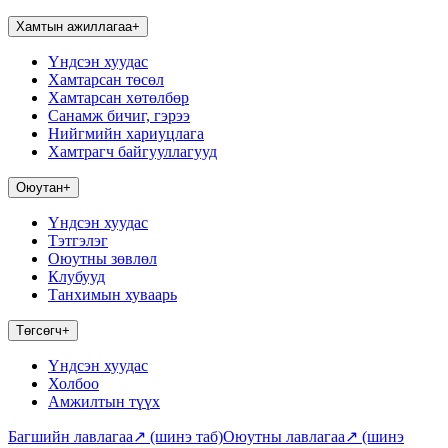
Хамтын ажиллагаа
+
Үндсэн хуудас
Хамтарсан төсөл
Хамтарсан хөтөлбөр
Санамж бичиг, гэрээ
Нийгмийн хариуцлага
Хамтрагч байгууллагууд
Оюутан
+
Үндсэн хуудас
Тэтгэлэг
Оюутны зөвлөл
Клубууд
Танхимын хуваарь
Төгсөгч
+
Үндсэн хуудас
Холбоо
Амжилтын түүх
Багшийн лавлагаа
↗
(шинэ таб)
Оюутны лавлагаа
↗
(шинэ