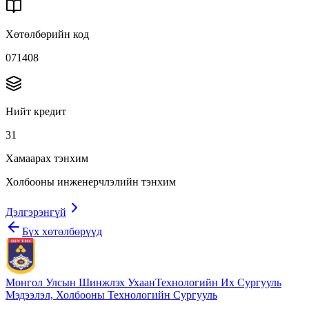
Хөтөлбөрийн код
071408
Нийт кредит
31
Хамаарах тэнхим
Холбооны инженерчлэлийн тэнхим
Дэлгэрэнгүй
Бүх хөтөлбөрүүд
Монгол Улсын Шинжлэх Ухаан
Технологийн Их Сургууль
Мэдээлэл, Холбооны Технологийн Сургууль