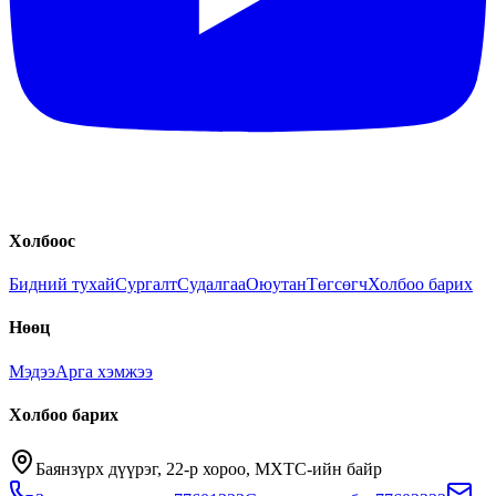
Холбоос
Бидний тухай
Сургалт
Судалгаа
Оюутан
Төгсөгч
Холбоо барих
Нөөц
Мэдээ
Арга хэмжээ
Холбоо барих
Баянзүрх дүүрэг, 22-р хороо, МХТС-ийн байр