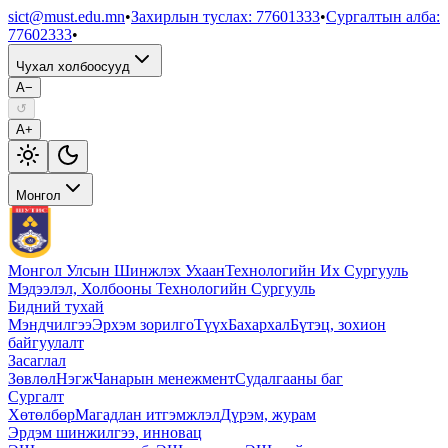
sict@must.edu.mn
•
Захирлын туслах
:
77601333
•
Сургалтын алба
:
77602333
•
Чухал холбоосууд
A−
↺
A+
Монгол
Монгол Улсын Шинжлэх Ухаан
Технологийн Их Сургууль
Мэдээлэл, Холбооны Технологийн Сургууль
Бидний тухай
Мэндчилгээ
Эрхэм зорилго
Түүх
Бахархал
Бүтэц, зохион
байгуулалт
Засаглал
Зөвлөл
Нэгж
Чанарын менежмент
Судалгааны баг
Сургалт
Хөтөлбөр
Магадлан итгэмжлэл
Дүрэм, журам
Эрдэм шинжилгээ, инновац