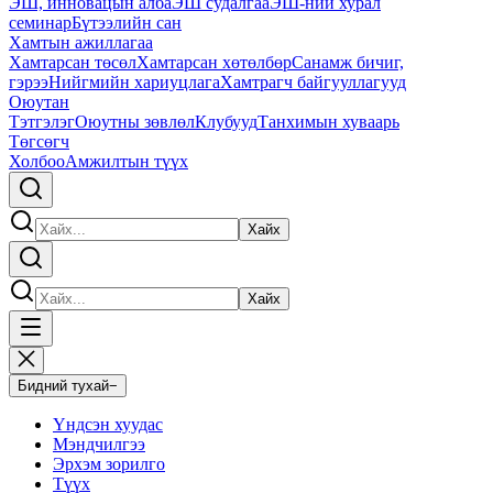
ЭШ, инновацын алба
ЭШ судалгаа
ЭШ-ний хурал
семинар
Бүтээлийн сан
Хамтын ажиллагаа
Хамтарсан төсөл
Хамтарсан хөтөлбөр
Санамж бичиг,
гэрээ
Нийгмийн хариуцлага
Хамтрагч байгууллагууд
Оюутан
Тэтгэлэг
Оюутны зөвлөл
Клубууд
Танхимын хуваарь
Төгсөгч
Холбоо
Амжилтын түүх
Хайх
Хайх
Бидний тухай
−
Үндсэн хуудас
Мэндчилгээ
Эрхэм зорилго
Түүх