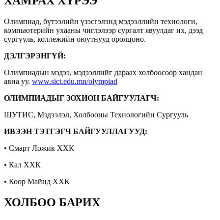
ХАМРАХ ХҮРЭЭ
Олимпиад, бүтээлийн үзэсгэлэнд мэдээллийн технологи,
компьютерийн ухааны чиглэлээр сургалт явуулдаг их, дээд
сургууль, коллежийн оюутнууд оролцоно.
ДЭЛГЭРЭНГҮЙ:
Олимпиадын мэдээ, мэдээллийг дараах холбоосоор хандан
авна уу.
www.sict.edu.mn/olympiad
ОЛИМПИАДЫГ ЗОХИОН БАЙГУУЛАГЧ:
ШУТИС, Мэдээлэл, Холбооны Технологийн Сургууль
ИВЭЭН ТЭТГЭГЧ БАЙГУУЛЛАГУУД:
• Смарт Ложик ХХК
• Кал ХХК
• Коор Майнд ХХК
ХОЛБОО БАРИХ