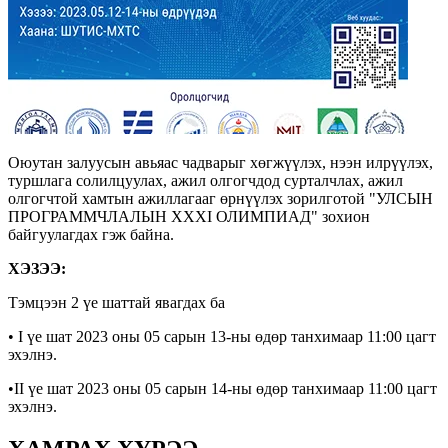
Оюутан залуусын авьяас чадварыг хөгжүүлэх, нээн илрүүлэх,
туршлага солилцуулах, ажил олгогчдод сурталчлах, ажил
олгогчтой хамтын ажиллагааг өрнүүлэх зорилготой "УЛСЫН
ПРОГРАММЧЛАЛЫН XXXI ОЛИМПИАД" зохион
байгуулагдах гэж байна.
ХЭЗЭЭ:
Тэмцээн 2 үе шаттай явагдах ба
• I үе шат 2023 оны 05 сарын 13-ны өдөр танхимаар 11:00 цагт
эхэлнэ.
•II үе шат 2023 оны 05 сарын 14-ны өдөр танхимаар 11:00 цагт
эхэлнэ.