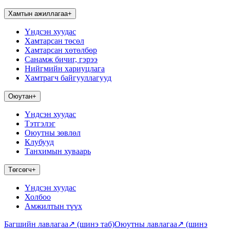
Хамтын ажиллагаа
+
Үндсэн хуудас
Хамтарсан төсөл
Хамтарсан хөтөлбөр
Санамж бичиг, гэрээ
Нийгмийн хариуцлага
Хамтрагч байгууллагууд
Оюутан
+
Үндсэн хуудас
Тэтгэлэг
Оюутны зөвлөл
Клубууд
Танхимын хуваарь
Төгсөгч
+
Үндсэн хуудас
Холбоо
Амжилтын түүх
Багшийн лавлагаа
↗
(шинэ таб)
Оюутны лавлагаа
↗
(шинэ