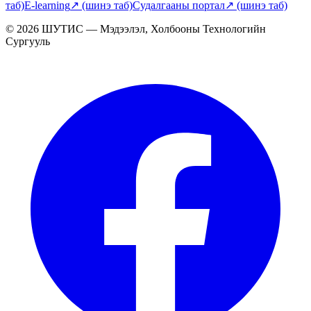
таб)
E-learning
↗
(шинэ таб)
Судалгааны портал
↗
(шинэ таб)
© 2026 ШУТИС — Мэдээлэл, Холбооны Технологийн
Сургууль