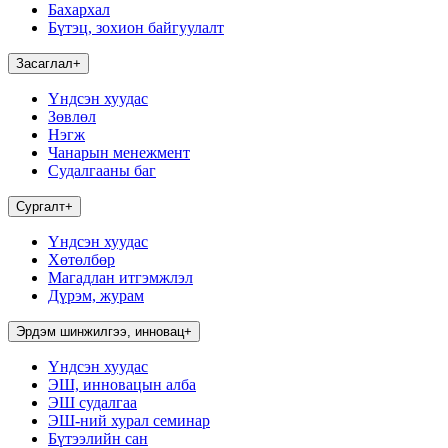
Бахархал
Бүтэц, зохион байгуулалт
Засаглал
+
Үндсэн хуудас
Зөвлөл
Нэгж
Чанарын менежмент
Судалгааны баг
Сургалт
+
Үндсэн хуудас
Хөтөлбөр
Магадлан итгэмжлэл
Дүрэм, журам
Эрдэм шинжилгээ, инновац
+
Үндсэн хуудас
ЭШ, инновацын алба
ЭШ судалгаа
ЭШ-ний хурал семинар
Бүтээлийн сан