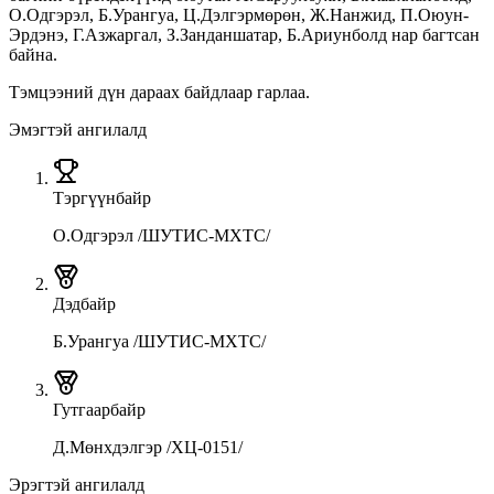
О.Одгэрэл, Б.Урангуа, Ц.Дэлгэрмөрөн, Ж.Нанжид, П.Оюун-
Эрдэнэ, Г.Азжаргал, З.Занданшатар, Б.Ариунболд нар багтсан
байна.
Тэмцээний дүн дараах байдлаар гарлаа.
Эмэгтэй ангилалд
Тэргүүн
байр
О.Одгэрэл /ШУТИС-МХТС/
Дэд
байр
Б.Урангуа /ШУТИС-МХТС/
Гутгаар
байр
Д.Мөнхдэлгэр /ХЦ-0151/
Эрэгтэй ангилалд