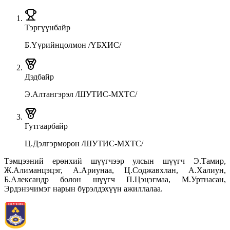
Тэргүүн
байр
Б.Үүрийнцолмон /ҮБХИС/
Дэд
байр
Э.Алтангэрэл /ШУТИС-МХТС/
Гутгаар
байр
Ц.Дэлгэрмөрөн /ШУТИС-МХТС/
Тэмцээний ерөнхий шүүгчээр улсын шүүгч Э.Тамир,
Ж.Алиманцэцэг, А.Ариунаа, Ц.Соджавхлан, А.Халиун,
Б.Александр болон шүүгч П.Цэцэгмаа, М.Уртнасан,
Эрдэнэчимэг нарын бүрэлдэхүүн ажиллалаа.