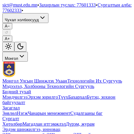
sict@must.edu.mn
•
Захирлын туслах
:
77601333
•
Сургалтын алба
:
77602333
•
Чухал холбоосууд
A−
↺
A+
Монгол
Монгол Улсын Шинжлэх Ухаан
Технологийн Их Сургууль
Мэдээлэл, Холбооны Технологийн Сургууль
Бидний тухай
Мэндчилгээ
Эрхэм зорилго
Түүх
Бахархал
Бүтэц, зохион
байгуулалт
Засаглал
Зөвлөл
Нэгж
Чанарын менежмент
Судалгааны баг
Сургалт
Хөтөлбөр
Магадлан итгэмжлэл
Дүрэм, журам
Эрдэм шинжилгээ, инновац