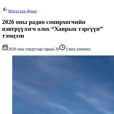
Мэдээ рүү буцах
2026 оны радио сонирхогчийн
нэвтрүүлэгч олох “Хаврын тэргүүн”
тэмцээн
2026 оны тавдугаар сарын 26
3 мин уншина