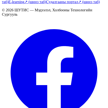
таб)
E-learning
↗
(шинэ таб)
Судалгааны портал
↗
(шинэ таб)
© 2026 ШУТИС — Мэдээлэл, Холбооны Технологийн
Сургууль