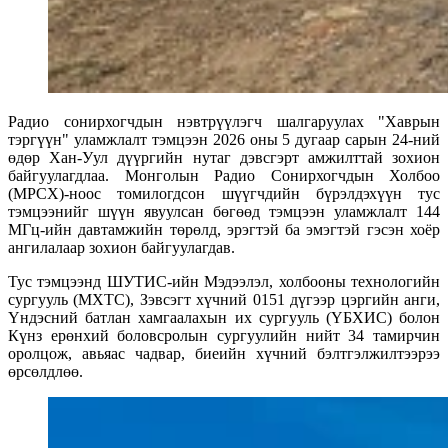
Радио сонирхогчдын нэвтрүүлэгч шалгаруулах "Хаврын
тэргүүн" уламжлалт тэмцээн 2026 оны 5 дугаар сарын 24-ний
өдөр Хан-Уул дүүргийн нутаг дэвсгэрт амжилттай зохион
байгуулагдлаа. Монголын Радио Сонирхогчдын Холбоо
(МРСХ)-ноос томилогдсон шүүгчдийн бүрэлдэхүүн тус
тэмцээнийг шүүн явуулсан бөгөөд тэмцээн уламжлалт 144
МГц-ийн давтамжийн төрөлд, эрэгтэй ба эмэгтэй гэсэн хоёр
ангилалаар зохион байгуулагдав.
Тус тэмцээнд ШУТИС-ийн Мэдээлэл, холбооны технологийн
сургууль (МХТС), Зэвсэгт хүчний 0151 дүгээр цэргийн анги,
Үндэсний батлан хамгаалахын их сургууль (ҮБХИС) болон
Күнз ерөнхий боловсролын сургуулийн нийт 34 тамирчин
оролцож, авьяас чадвар, биеийн хүчний бэлтгэлжилтээрээ
өрсөлдлөө.