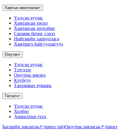
Хамтын ажиллагаа
+
Үндсэн хуудас
Хамтарсан төсөл
Хамтарсан хөтөлбөр
Санамж бичиг, гэрээ
Нийгмийн хариуцлага
Хамтрагч байгууллагууд
Оюутан
+
Үндсэн хуудас
Тэтгэлэг
Оюутны зөвлөл
Клубууд
Танхимын хуваарь
Төгсөгч
+
Үндсэн хуудас
Холбоо
Амжилтын түүх
Багшийн лавлагаа
↗
(шинэ таб)
Оюутны лавлагаа
↗
(шинэ