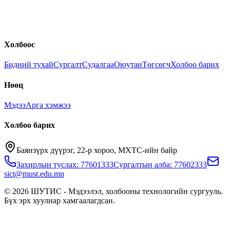
Холбоос
Бидний тухай
Сургалт
Судалгаа
Оюутан
Төгсөгч
Холбоо барих
Нөөц
Мэдээ
Арга хэмжээ
Холбоо барих
Баянзүрх дүүрэг, 22-р хороо, МХТС-ийн байр
Захирлын туслах: 77601333
Сургалтын алба: 77602333
sict@must.edu.mn
© 2026 ШУТИС - Мэдээлэл, холбооны технологийн сургууль.
Бүх эрх хуулиар хамгаалагдсан.