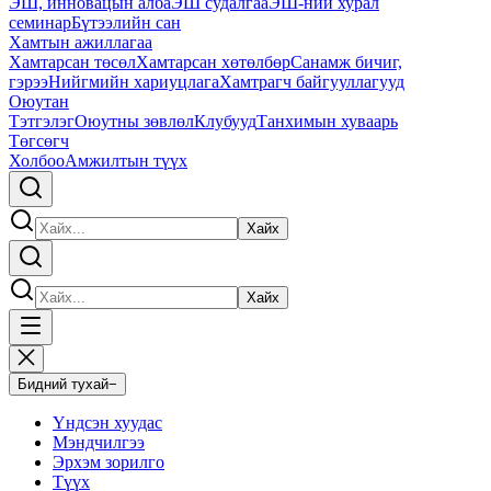
ЭШ, инновацын алба
ЭШ судалгаа
ЭШ-ний хурал
семинар
Бүтээлийн сан
Хамтын ажиллагаа
Хамтарсан төсөл
Хамтарсан хөтөлбөр
Санамж бичиг,
гэрээ
Нийгмийн хариуцлага
Хамтрагч байгууллагууд
Оюутан
Тэтгэлэг
Оюутны зөвлөл
Клубууд
Танхимын хуваарь
Төгсөгч
Холбоо
Амжилтын түүх
Хайх
Хайх
Бидний тухай
−
Үндсэн хуудас
Мэндчилгээ
Эрхэм зорилго
Түүх