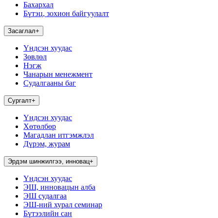
Бахархал
Бүтэц, зохион байгуулалт
Засаглал
+
Үндсэн хуудас
Зөвлөл
Нэгж
Чанарын менежмент
Судалгааны баг
Сургалт
+
Үндсэн хуудас
Хөтөлбөр
Магадлан итгэмжлэл
Дүрэм, журам
Эрдэм шинжилгээ, инновац
+
Үндсэн хуудас
ЭШ, инновацын алба
ЭШ судалгаа
ЭШ-ний хурал семинар
Бүтээлийн сан