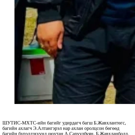
ШУТИС-МХТС-ийн багийг удирдагч багш Б.Жавхлантөгс,
багийн ахлагч Э.Алтангэрэл нар ахлан оролцсон бөгөөд
багийн бүрэлдэхүүнд оюутан А.Саруулбуян, Б.Жавхланболд,