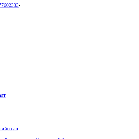
77602333
•
алт
лийн сан