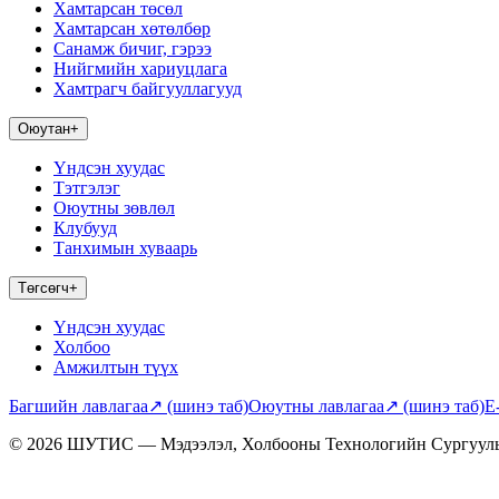
Хамтарсан төсөл
Хамтарсан хөтөлбөр
Санамж бичиг, гэрээ
Нийгмийн хариуцлага
Хамтрагч байгууллагууд
Оюутан
+
Үндсэн хуудас
Тэтгэлэг
Оюутны зөвлөл
Клубууд
Танхимын хуваарь
Төгсөгч
+
Үндсэн хуудас
Холбоо
Амжилтын түүх
Багшийн лавлагаа
↗
(шинэ таб)
Оюутны лавлагаа
↗
(шинэ таб)
E
© 2026 ШУТИС — Мэдээлэл, Холбооны Технологийн Сургуул