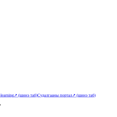
-learning
↗
(шинэ таб)
Судалгааны портал
↗
(шинэ таб)
ь