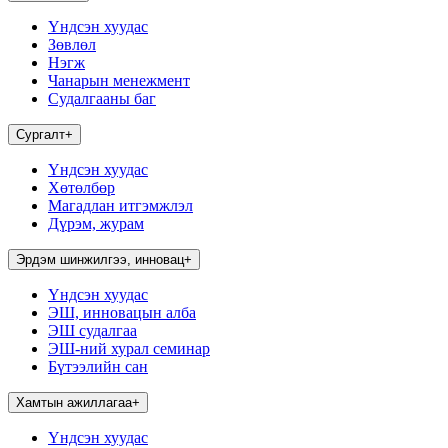
Үндсэн хуудас
Зөвлөл
Нэгж
Чанарын менежмент
Судалгааны баг
Сургалт
+
Үндсэн хуудас
Хөтөлбөр
Магадлан итгэмжлэл
Дүрэм, журам
Эрдэм шинжилгээ, инновац
+
Үндсэн хуудас
ЭШ, инновацын алба
ЭШ судалгаа
ЭШ-ний хурал семинар
Бүтээлийн сан
Хамтын ажиллагаа
+
Үндсэн хуудас