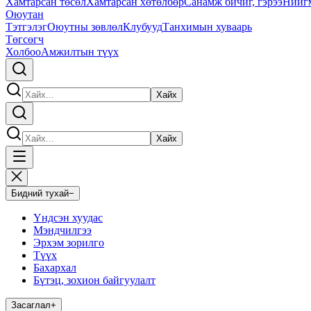
Хамтарсан төсөл
Хамтарсан хөтөлбөр
Санамж бичиг, гэрээ
Нийг
Оюутан
Тэтгэлэг
Оюутны зөвлөл
Клубууд
Танхимын хуваарь
Төгсөгч
Холбоо
Амжилтын түүх
Хайх
Хайх
Бидний тухай
−
Үндсэн хуудас
Мэндчилгээ
Эрхэм зорилго
Түүх
Бахархал
Бүтэц, зохион байгуулалт
Засаглал
+