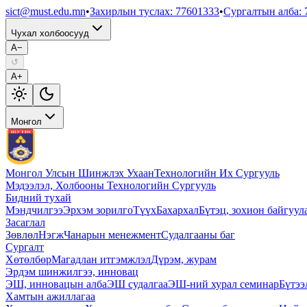
sict@must.edu.mn
•
Захирлын туслах
:
77601333
•
Сургалтын алба
:
Чухал холбоосууд
A−
↺
A+
Монгол
Монгол Улсын Шинжлэх Ухаан
Технологийн Их Сургууль
Мэдээлэл, Холбооны Технологийн Сургууль
Бидний тухай
Мэндчилгээ
Эрхэм зорилго
Түүх
Бахархал
Бүтэц, зохион байгуул
Засаглал
Зөвлөл
Нэгж
Чанарын менежмент
Судалгааны баг
Сургалт
Хөтөлбөр
Магадлан итгэмжлэл
Дүрэм, журам
Эрдэм шинжилгээ, инновац
ЭШ, инновацын алба
ЭШ судалгаа
ЭШ-ний хурал семинар
Бүтээ
Хамтын ажиллагаа