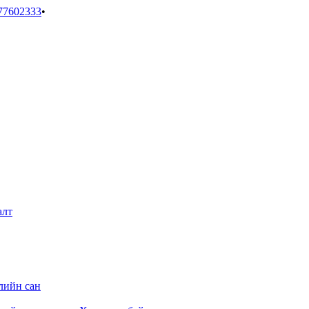
77602333
•
алт
лийн сан