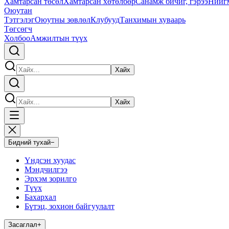
Хамтарсан төсөл
Хамтарсан хөтөлбөр
Санамж бичиг, гэрээ
Нийг
Оюутан
Тэтгэлэг
Оюутны зөвлөл
Клубууд
Танхимын хуваарь
Төгсөгч
Холбоо
Амжилтын түүх
Хайх
Хайх
Бидний тухай
−
Үндсэн хуудас
Мэндчилгээ
Эрхэм зорилго
Түүх
Бахархал
Бүтэц, зохион байгуулалт
Засаглал
+