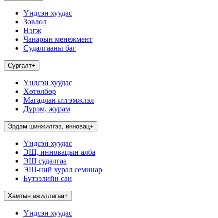
Үндсэн хуудас
Зөвлөл
Нэгж
Чанарын менежмент
Судалгааны баг
Сургалт
+
Үндсэн хуудас
Хөтөлбөр
Магадлан итгэмжлэл
Дүрэм, журам
Эрдэм шинжилгээ, инновац
+
Үндсэн хуудас
ЭШ, инновацын алба
ЭШ судалгаа
ЭШ-ний хурал семинар
Бүтээлийн сан
Хамтын ажиллагаа
+
Үндсэн хуудас