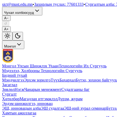
sict@must.edu.mn
•
Захирлын туслах
:
77601333
•
Сургалтын алба
:
Чухал холбоосууд
A−
↺
A+
Монгол
Монгол Улсын Шинжлэх Ухаан
Технологийн Их Сургууль
Мэдээлэл, Холбооны Технологийн Сургууль
Бидний тухай
Мэндчилгээ
Эрхэм зорилго
Түүх
Бахархал
Бүтэц, зохион байгуул
Засаглал
Зөвлөл
Нэгж
Чанарын менежмент
Судалгааны баг
Сургалт
Хөтөлбөр
Магадлан итгэмжлэл
Дүрэм, журам
Эрдэм шинжилгээ, инновац
ЭШ, инновацын алба
ЭШ судалгаа
ЭШ-ний хурал семинар
Бүтээ
Хамтын ажиллагаа