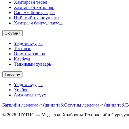
Хамтарсан төсөл
Хамтарсан хөтөлбөр
Санамж бичиг, гэрээ
Нийгмийн хариуцлага
Хамтрагч байгууллагууд
Оюутан
+
Үндсэн хуудас
Тэтгэлэг
Оюутны зөвлөл
Клубууд
Танхимын хуваарь
Төгсөгч
+
Үндсэн хуудас
Холбоо
Амжилтын түүх
Багшийн лавлагаа
↗
(шинэ таб)
Оюутны лавлагаа
↗
(шинэ таб)
E
© 2026 ШУТИС — Мэдээлэл, Холбооны Технологийн Сургуул