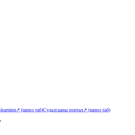
-learning
↗
(шинэ таб)
Судалгааны портал
↗
(шинэ таб)
ь