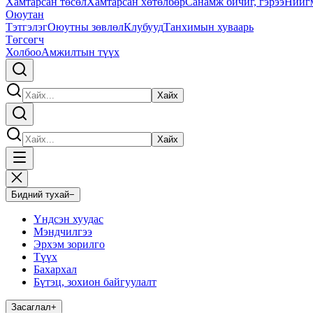
Хамтарсан төсөл
Хамтарсан хөтөлбөр
Санамж бичиг, гэрээ
Нийг
Оюутан
Тэтгэлэг
Оюутны зөвлөл
Клубууд
Танхимын хуваарь
Төгсөгч
Холбоо
Амжилтын түүх
Хайх
Хайх
Бидний тухай
−
Үндсэн хуудас
Мэндчилгээ
Эрхэм зорилго
Түүх
Бахархал
Бүтэц, зохион байгуулалт
Засаглал
+