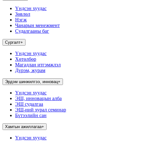
Үндсэн хуудас
Зөвлөл
Нэгж
Чанарын менежмент
Судалгааны баг
Сургалт
+
Үндсэн хуудас
Хөтөлбөр
Магадлан итгэмжлэл
Дүрэм, журам
Эрдэм шинжилгээ, инновац
+
Үндсэн хуудас
ЭШ, инновацын алба
ЭШ судалгаа
ЭШ-ний хурал семинар
Бүтээлийн сан
Хамтын ажиллагаа
+
Үндсэн хуудас