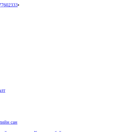
77602333
•
алт
лийн сан