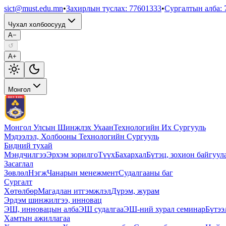
sict@must.edu.mn
•
Захирлын туслах
:
77601333
•
Сургалтын алба
:
Чухал холбоосууд
A−
↺
A+
Монгол
Монгол Улсын Шинжлэх Ухаан
Технологийн Их Сургууль
Мэдээлэл, Холбооны Технологийн Сургууль
Бидний тухай
Мэндчилгээ
Эрхэм зорилго
Түүх
Бахархал
Бүтэц, зохион байгуул
Засаглал
Зөвлөл
Нэгж
Чанарын менежмент
Судалгааны баг
Сургалт
Хөтөлбөр
Магадлан итгэмжлэл
Дүрэм, журам
Эрдэм шинжилгээ, инновац
ЭШ, инновацын алба
ЭШ судалгаа
ЭШ-ний хурал семинар
Бүтээ
Хамтын ажиллагаа