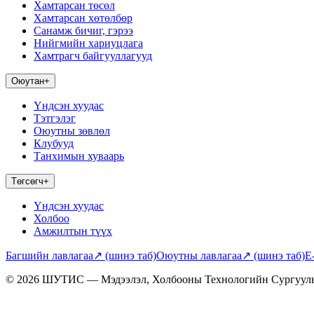
Хамтарсан төсөл
Хамтарсан хөтөлбөр
Санамж бичиг, гэрээ
Нийгмийн хариуцлага
Хамтрагч байгууллагууд
Оюутан
+
Үндсэн хуудас
Тэтгэлэг
Оюутны зөвлөл
Клубууд
Танхимын хуваарь
Төгсөгч
+
Үндсэн хуудас
Холбоо
Амжилтын түүх
Багшийн лавлагаа
↗
(шинэ таб)
Оюутны лавлагаа
↗
(шинэ таб)
E
© 2026 ШУТИС — Мэдээлэл, Холбооны Технологийн Сургуул