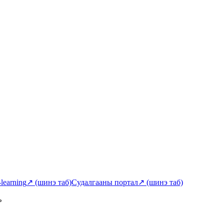
-learning
↗
(шинэ таб)
Судалгааны портал
↗
(шинэ таб)
ь