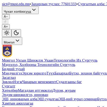
sict@must.edu.mn
•
Захирлын туслах
:
77601333
•
Сургалтын алба
:
Чухал холбоосууд
A−
↺
A+
Монгол
Монгол Улсын Шинжлэх Ухаан
Технологийн Их Сургууль
Мэдээлэл, Холбооны Технологийн Сургууль
Бидний тухай
Мэндчилгээ
Эрхэм зорилго
Түүх
Бахархал
Бүтэц, зохион байгуул
Засаглал
Зөвлөл
Нэгж
Чанарын менежмент
Судалгааны баг
Сургалт
Хөтөлбөр
Магадлан итгэмжлэл
Дүрэм, журам
Эрдэм шинжилгээ, инновац
ЭШ, инновацын алба
ЭШ судалгаа
ЭШ-ний хурал семинар
Бүтээ
Хамтын ажиллагаа