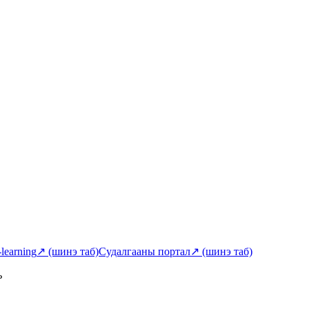
-learning
↗
(шинэ таб)
Судалгааны портал
↗
(шинэ таб)
ь