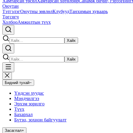
Хамтарсан төсөл
Хамтарсан хөтөлбөр
Санамж бичиг, гэрээ
Нийг
Оюутан
Тэтгэлэг
Оюутны зөвлөл
Клубууд
Танхимын хуваарь
Төгсөгч
Холбоо
Амжилтын түүх
Хайх
Хайх
Бидний тухай
−
Үндсэн хуудас
Мэндчилгээ
Эрхэм зорилго
Түүх
Бахархал
Бүтэц, зохион байгуулалт
Засаглал
+