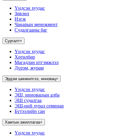
Үндсэн хуудас
Зөвлөл
Нэгж
Чанарын менежмент
Судалгааны баг
Сургалт
+
Үндсэн хуудас
Хөтөлбөр
Магадлан итгэмжлэл
Дүрэм, журам
Эрдэм шинжилгээ, инновац
+
Үндсэн хуудас
ЭШ, инновацын алба
ЭШ судалгаа
ЭШ-ний хурал семинар
Бүтээлийн сан
Хамтын ажиллагаа
+
Үндсэн хуудас