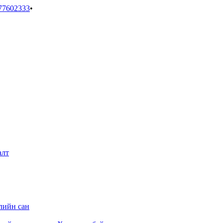
77602333
•
алт
лийн сан