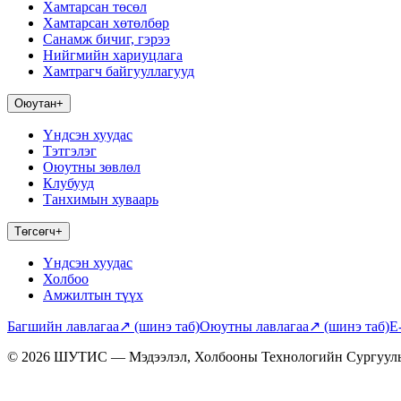
Хамтарсан төсөл
Хамтарсан хөтөлбөр
Санамж бичиг, гэрээ
Нийгмийн хариуцлага
Хамтрагч байгууллагууд
Оюутан
+
Үндсэн хуудас
Тэтгэлэг
Оюутны зөвлөл
Клубууд
Танхимын хуваарь
Төгсөгч
+
Үндсэн хуудас
Холбоо
Амжилтын түүх
Багшийн лавлагаа
↗
(шинэ таб)
Оюутны лавлагаа
↗
(шинэ таб)
E
© 2026 ШУТИС — Мэдээлэл, Холбооны Технологийн Сургуул