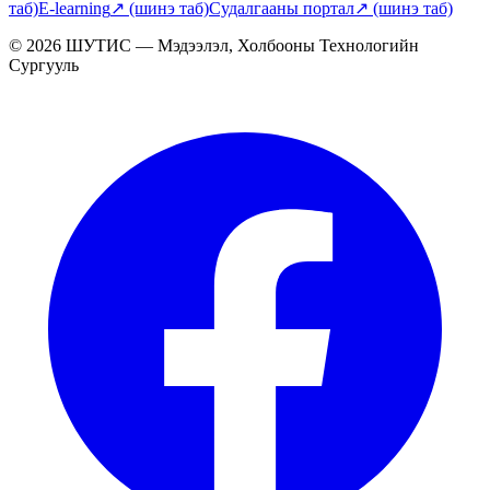
таб)
E-learning
↗
(шинэ таб)
Судалгааны портал
↗
(шинэ таб)
© 2026 ШУТИС — Мэдээлэл, Холбооны Технологийн
Сургууль