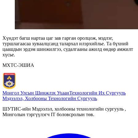
Хүндэт багш нартаа цаг зав гарган оролцож, мэдлэг,
туршлагаасаа хуваалцсанд талархал илэрхийлье. Та бүхний
цаашдын эрдэм шинжилгээ, судалгааны ажилд өндөр амжилт
хүсье.
МХТС-ЭШИА
Монгол Улсын Шинжлэх Ухаан
Технологийн Их Сургууль
Мэдээлэл, Холбооны Технологийн Сургууль
ШУТИС-ийн Мэдээлэл, холбооны технологийн сургууль ,
Монголын тэргүүлэгч IT боловсролын төв.