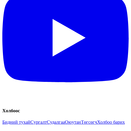
Холбоос
Бидний тухай
Сургалт
Судалгаа
Оюутан
Төгсөгч
Холбоо барих