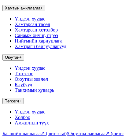
Хамтын ажиллагаа
+
Үндсэн хуудас
Хамтарсан төсөл
Хамтарсан хөтөлбөр
Санамж бичиг, гэрээ
Нийгмийн хариуцлага
Хамтрагч байгууллагууд
Оюутан
+
Үндсэн хуудас
Тэтгэлэг
Оюутны зөвлөл
Клубууд
Танхимын хуваарь
Төгсөгч
+
Үндсэн хуудас
Холбоо
Амжилтын түүх
Багшийн лавлагаа
↗
(шинэ таб)
Оюутны лавлагаа
↗
(шинэ