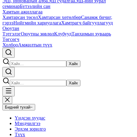
ЭШ, инновацын алба
ЭШ судалгаа
ЭШ-ний хурал
семинар
Бүтээлийн сан
Хамтын ажиллагаа
Хамтарсан төсөл
Хамтарсан хөтөлбөр
Санамж бичиг,
гэрээ
Нийгмийн хариуцлага
Хамтрагч байгууллагууд
Оюутан
Тэтгэлэг
Оюутны зөвлөл
Клубууд
Танхимын хуваарь
Төгсөгч
Холбоо
Амжилтын түүх
Хайх
Хайх
Бидний тухай
−
Үндсэн хуудас
Мэндчилгээ
Эрхэм зорилго
Түүх