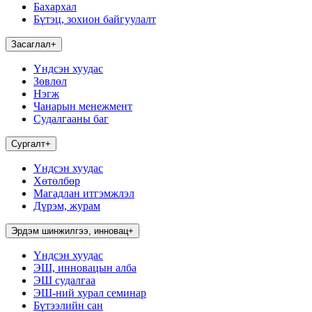
Бахархал
Бүтэц, зохион байгуулалт
Засаглал
+
Үндсэн хуудас
Зөвлөл
Нэгж
Чанарын менежмент
Судалгааны баг
Сургалт
+
Үндсэн хуудас
Хөтөлбөр
Магадлан итгэмжлэл
Дүрэм, журам
Эрдэм шинжилгээ, инновац
+
Үндсэн хуудас
ЭШ, инновацын алба
ЭШ судалгаа
ЭШ-ний хурал семинар
Бүтээлийн сан