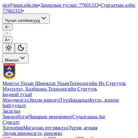
sict@must.edu.mn
•
Захирлын туслах
:
77601333
•
Сургалтын алба
:
77602333
•
Чухал холбоосууд
A−
↺
A+
Монгол
Монгол Улсын Шинжлэх Ухаан
Технологийн Их Сургууль
Мэдээлэл, Холбооны Технологийн Сургууль
Бидний тухай
Мэндчилгээ
Эрхэм зорилго
Түүх
Бахархал
Бүтэц, зохион
байгуулалт
Засаглал
Зөвлөл
Нэгж
Чанарын менежмент
Судалгааны баг
Сургалт
Хөтөлбөр
Магадлан итгэмжлэл
Дүрэм, журам
Эрдэм шинжилгээ, инновац