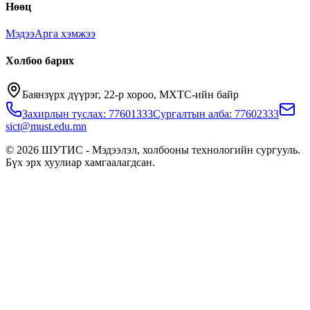
Нөөц
Мэдээ
Арга хэмжээ
Холбоо барих
Баянзүрх дүүрэг, 22-р хороо, МХТС-ийн байр
Захирлын туслах: 77601333
Сургалтын алба: 77602333
sict@must.edu.mn
© 2026 ШУТИС - Мэдээлэл, холбооны технологийн сургууль.
Бүх эрх хуулиар хамгаалагдсан.