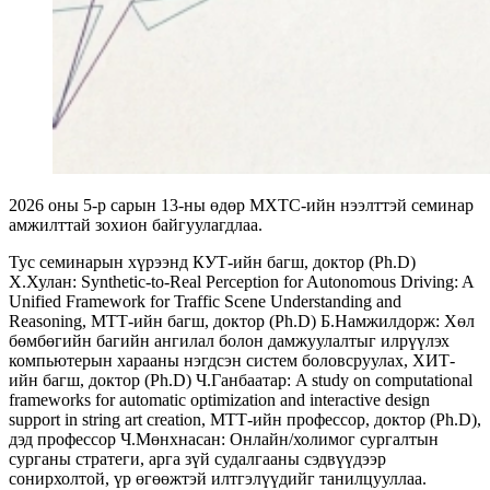
2026 оны 5-р сарын 13-ны өдөр МХТС-ийн нээлттэй семинар
амжилттай зохион байгуулагдлаа.
Тус семинарын хүрээнд КУТ-ийн багш, доктор (Ph.D)
Х.Хулан: Synthetic-to-Real Perception for Autonomous Driving: A
Unified Framework for Traffic Scene Understanding and
Reasoning, МТТ-ийн багш, доктор (Ph.D) Б.Намжилдорж: Хөл
бөмбөгийн багийн ангилал болон дамжуулалтыг илрүүлэх
компьютерын харааны нэгдсэн систем боловсруулах, ХИТ-
ийн багш, доктор (Ph.D) Ч.Ганбаатар: A study on computational
frameworks for automatic optimization and interactive design
support in string art creation, МТТ-ийн профессор, доктор (Ph.D),
дэд профессор Ч.Мөнхнасан: Онлайн/холимог сургалтын
сурганы стратеги, арга зүй судалгааны сэдвүүдээр
сонирхолтой, үр өгөөжтэй илтгэлүүдийг танилцууллаа.