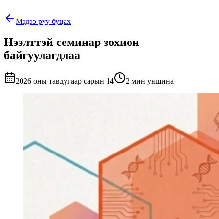
Мэдээ рүү буцах
Нээлттэй семинар зохион
байгуулагдлаа
2026 оны тавдугаар сарын 14
2 мин уншина