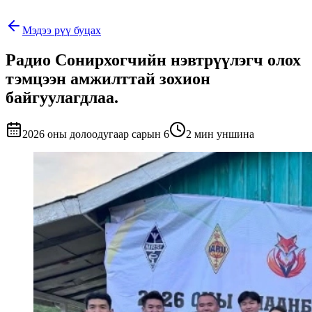
Мэдээ рүү буцах
Радио Сонирхогчийн нэвтрүүлэгч олох
тэмцээн амжилттай зохион
байгуулагдлаа.
2026 оны долоодугаар сарын 6
2 мин уншина