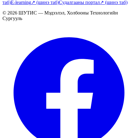
таб)
E-learning
↗
(шинэ таб)
Судалгааны портал
↗
(шинэ таб)
© 2026 ШУТИС — Мэдээлэл, Холбооны Технологийн
Сургууль