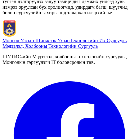
түгээн дэлгэрүүлэх залуу тамирчдыг дэмжих үйлсэд хувь
нэмрээ оруулсан бүх оролцогчид, удирдагч багш, шүүгчид
болон сургуулийн захиргаанд талархал илэрхийлье.
Монгол Улсын Шинжлэх Ухаан
Технологийн Их Сургууль
Мэдээлэл, Холбооны Технологийн Сургууль
ШУТИС-ийн Мэдээлэл, холбооны технологийн сургууль ,
Монголын тэргүүлэгч IT боловсролын төв.