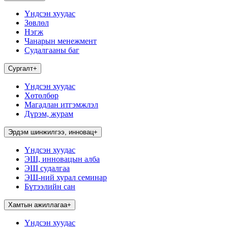
Үндсэн хуудас
Зөвлөл
Нэгж
Чанарын менежмент
Судалгааны баг
Сургалт
+
Үндсэн хуудас
Хөтөлбөр
Магадлан итгэмжлэл
Дүрэм, журам
Эрдэм шинжилгээ, инновац
+
Үндсэн хуудас
ЭШ, инновацын алба
ЭШ судалгаа
ЭШ-ний хурал семинар
Бүтээлийн сан
Хамтын ажиллагаа
+
Үндсэн хуудас