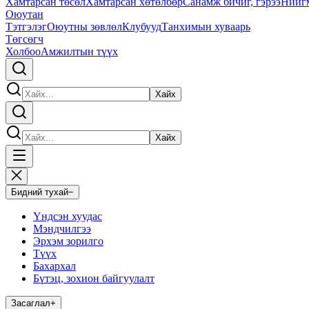
Хамтарсан төсөл
Хамтарсан хөтөлбөр
Санамж бичиг, гэрээ
Нийг
Оюутан
Тэтгэлэг
Оюутны зөвлөл
Клубууд
Танхимын хуваарь
Төгсөгч
Холбоо
Амжилтын түүх
Хайх
Хайх
Бидний тухай
−
Үндсэн хуудас
Мэндчилгээ
Эрхэм зорилго
Түүх
Бахархал
Бүтэц, зохион байгуулалт
Засаглал
+