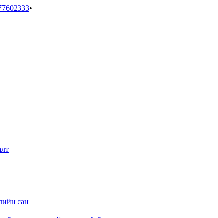
77602333
•
алт
лийн сан