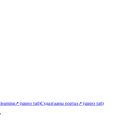
-learning
↗
(шинэ таб)
Судалгааны портал
↗
(шинэ таб)
ь