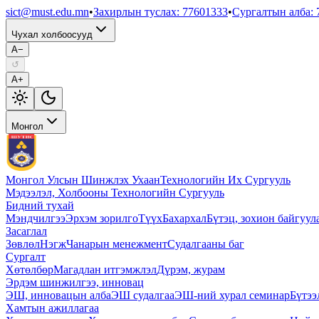
sict@must.edu.mn
•
Захирлын туслах
:
77601333
•
Сургалтын алба
:
Чухал холбоосууд
A−
↺
A+
Монгол
Монгол Улсын Шинжлэх Ухаан
Технологийн Их Сургууль
Мэдээлэл, Холбооны Технологийн Сургууль
Бидний тухай
Мэндчилгээ
Эрхэм зорилго
Түүх
Бахархал
Бүтэц, зохион байгуул
Засаглал
Зөвлөл
Нэгж
Чанарын менежмент
Судалгааны баг
Сургалт
Хөтөлбөр
Магадлан итгэмжлэл
Дүрэм, журам
Эрдэм шинжилгээ, инновац
ЭШ, инновацын алба
ЭШ судалгаа
ЭШ-ний хурал семинар
Бүтээ
Хамтын ажиллагаа