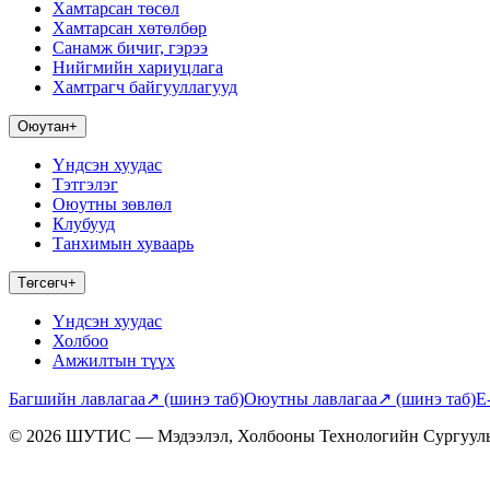
Хамтарсан төсөл
Хамтарсан хөтөлбөр
Санамж бичиг, гэрээ
Нийгмийн хариуцлага
Хамтрагч байгууллагууд
Оюутан
+
Үндсэн хуудас
Тэтгэлэг
Оюутны зөвлөл
Клубууд
Танхимын хуваарь
Төгсөгч
+
Үндсэн хуудас
Холбоо
Амжилтын түүх
Багшийн лавлагаа
↗
(шинэ таб)
Оюутны лавлагаа
↗
(шинэ таб)
E
© 2026 ШУТИС — Мэдээлэл, Холбооны Технологийн Сургуул