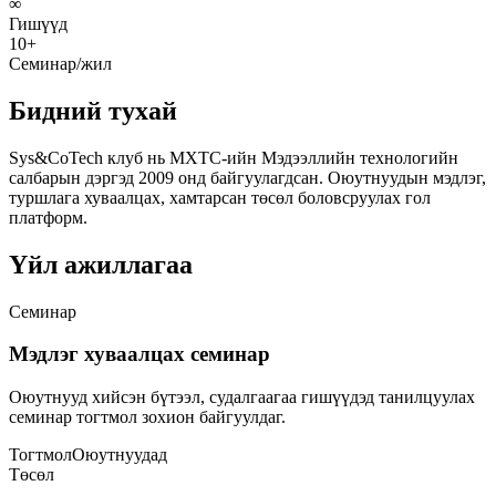
∞
Гишүүд
10+
Семинар/жил
Бидний тухай
Sys&CoTech клуб нь МХТС-ийн Мэдээллийн технологийн
салбарын дэргэд 2009 онд байгуулагдсан. Оюутнуудын мэдлэг,
туршлага хуваалцах, хамтарсан төсөл боловсруулах гол
платформ.
Үйл ажиллагаа
Семинар
Мэдлэг хуваалцах семинар
Оюутнууд хийсэн бүтээл, судалгаагаа гишүүдэд танилцуулах
семинар тогтмол зохион байгуулдаг.
Тогтмол
Оюутнуудад
Төсөл