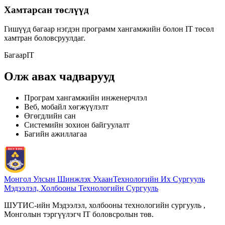
Хамтарсан төслүүд
Гишүүд багаар нэгдэн программ хангамжийн болон IT төсөл
хамтран боловсруулдаг.
Багаар
IT
Олж авах чадварууд
Програм хангамжийн инженерчлэл
Веб, мобайл хөгжүүлэлт
Өгөгдлийн сан
Системийн зохион байгуулалт
Багийн ажиллагаа
Монгол Улсын Шинжлэх Ухаан
Технологийн Их Сургууль
Мэдээлэл, Холбооны Технологийн Сургууль
ШУТИС-ийн Мэдээлэл, холбооны технологийн сургууль ,
Монголын тэргүүлэгч IT боловсролын төв.