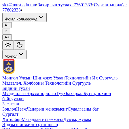
sict@must.edu.mn
•
Захирлын туслах
:
77601333
•
Сургалтын алба
:
77602333
•
Чухал холбоосууд
A−
↺
A+
Монгол
Монгол Улсын Шинжлэх Ухаан
Технологийн Их Сургууль
Мэдээлэл, Холбооны Технологийн Сургууль
Бидний тухай
Мэндчилгээ
Эрхэм зорилго
Түүх
Бахархал
Бүтэц, зохион
байгуулалт
Засаглал
Зөвлөл
Нэгж
Чанарын менежмент
Судалгааны баг
Сургалт
Хөтөлбөр
Магадлан итгэмжлэл
Дүрэм, журам
Эрдэм шинжилгээ, инновац