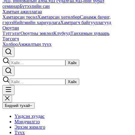
ЭШ, инновацын алба
ЭШ судалгаа
ЭШ-ний хурал
семинар
Бүтээлийн сан
Хамтын ажиллагаа
Хамтарсан төсөл
Хамтарсан хөтөлбөр
Санамж бичиг,
гэрээ
Нийгмийн хариуцлага
Хамтрагч байгууллагууд
Оюутан
Тэтгэлэг
Оюутны зөвлөл
Клубууд
Танхимын хуваарь
Төгсөгч
Холбоо
Амжилтын түүх
Хайх
Хайх
Бидний тухай
−
Үндсэн хуудас
Мэндчилгээ
Эрхэм зорилго
Түүх