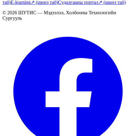
таб)
E-learning
↗
(шинэ таб)
Судалгааны портал
↗
(шинэ таб)
© 2026 ШУТИС — Мэдээлэл, Холбооны Технологийн
Сургууль