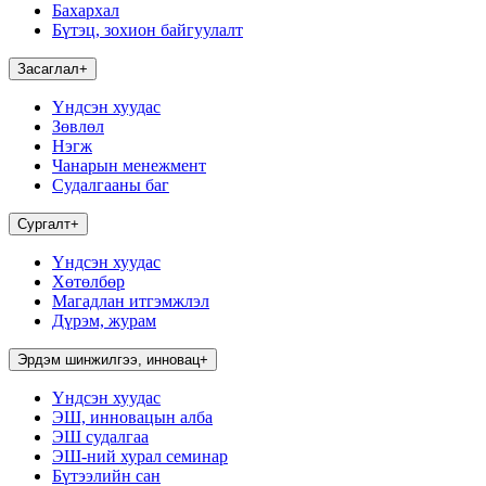
Бахархал
Бүтэц, зохион байгуулалт
Засаглал
+
Үндсэн хуудас
Зөвлөл
Нэгж
Чанарын менежмент
Судалгааны баг
Сургалт
+
Үндсэн хуудас
Хөтөлбөр
Магадлан итгэмжлэл
Дүрэм, журам
Эрдэм шинжилгээ, инновац
+
Үндсэн хуудас
ЭШ, инновацын алба
ЭШ судалгаа
ЭШ-ний хурал семинар
Бүтээлийн сан