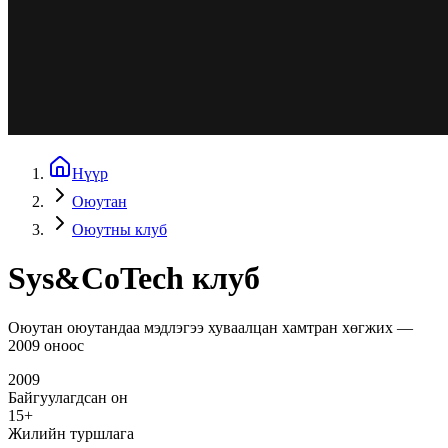
Нүүр
Оюутан
Оюутны клуб
Sys&CoTech клуб
Оюутан оюутандаа мэдлэгээ хуваалцан хамтран хөгжих —
2009 оноос
2009
Байгуулагдсан он
15+
Жилийн туршлага