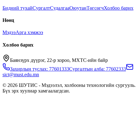
Бидний тухай
Сургалт
Судалгаа
Оюутан
Төгсөгч
Холбоо барих
Нөөц
Мэдээ
Арга хэмжээ
Холбоо барих
Баянзүрх дүүрэг, 22-р хороо, МХТС-ийн байр
Захирлын туслах: 77601333
Сургалтын алба: 77602333
sict@must.edu.mn
© 2026 ШУТИС - Мэдээлэл, холбооны технологийн сургууль.
Бүх эрх хуулиар хамгаалагдсан.