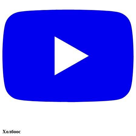
Холбоос