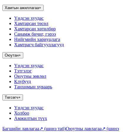
Хамтын ажиллагаа
+
Үндсэн хуудас
Хамтарсан төсөл
Хамтарсан хөтөлбөр
Санамж бичиг, гэрээ
Нийгмийн хариуцлага
Хамтрагч байгууллагууд
Оюутан
+
Үндсэн хуудас
Тэтгэлэг
Оюутны зөвлөл
Клубууд
Танхимын хуваарь
Төгсөгч
+
Үндсэн хуудас
Холбоо
Амжилтын түүх
Багшийн лавлагаа
↗
(шинэ таб)
Оюутны лавлагаа
↗
(шинэ