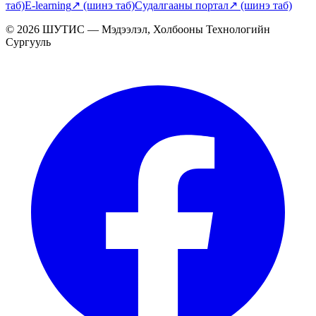
таб)
E-learning
↗
(шинэ таб)
Судалгааны портал
↗
(шинэ таб)
© 2026 ШУТИС — Мэдээлэл, Холбооны Технологийн
Сургууль