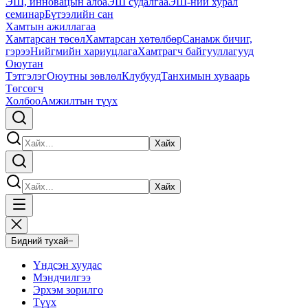
ЭШ, инновацын алба
ЭШ судалгаа
ЭШ-ний хурал
семинар
Бүтээлийн сан
Хамтын ажиллагаа
Хамтарсан төсөл
Хамтарсан хөтөлбөр
Санамж бичиг,
гэрээ
Нийгмийн хариуцлага
Хамтрагч байгууллагууд
Оюутан
Тэтгэлэг
Оюутны зөвлөл
Клубууд
Танхимын хуваарь
Төгсөгч
Холбоо
Амжилтын түүх
Хайх
Хайх
Бидний тухай
−
Үндсэн хуудас
Мэндчилгээ
Эрхэм зорилго
Түүх