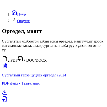
Нүүр
Оюутан
Өргөдөл, маягт
Сургалттай холбоотой албан ёсны өргөдөл, маягтуудыг доорх
жагсаалтаас татаж аваад сургалтын алба руу хүлээлгэн өгнө
үү.
2
PDF
7
DOC/DOCX
Сургалтын гэрээ цуцлах өргөдөл (2024)
PDF файл • Татаж авах