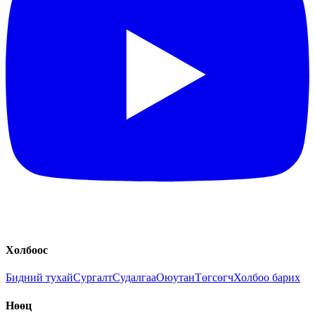
Холбоос
Бидний тухай
Сургалт
Судалгаа
Оюутан
Төгсөгч
Холбоо барих
Нөөц