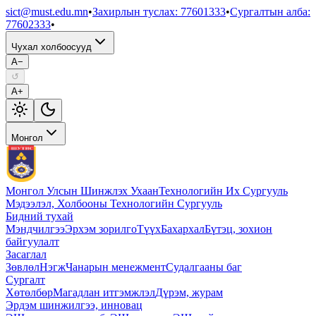
sict@must.edu.mn
•
Захирлын туслах
:
77601333
•
Сургалтын алба
:
77602333
•
Чухал холбоосууд
A−
↺
A+
Монгол
Монгол Улсын Шинжлэх Ухаан
Технологийн Их Сургууль
Мэдээлэл, Холбооны Технологийн Сургууль
Бидний тухай
Мэндчилгээ
Эрхэм зорилго
Түүх
Бахархал
Бүтэц, зохион
байгуулалт
Засаглал
Зөвлөл
Нэгж
Чанарын менежмент
Судалгааны баг
Сургалт
Хөтөлбөр
Магадлан итгэмжлэл
Дүрэм, журам
Эрдэм шинжилгээ, инновац