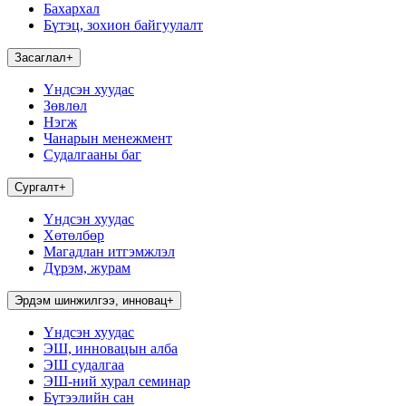
Бахархал
Бүтэц, зохион байгуулалт
Засаглал
+
Үндсэн хуудас
Зөвлөл
Нэгж
Чанарын менежмент
Судалгааны баг
Сургалт
+
Үндсэн хуудас
Хөтөлбөр
Магадлан итгэмжлэл
Дүрэм, журам
Эрдэм шинжилгээ, инновац
+
Үндсэн хуудас
ЭШ, инновацын алба
ЭШ судалгаа
ЭШ-ний хурал семинар
Бүтээлийн сан