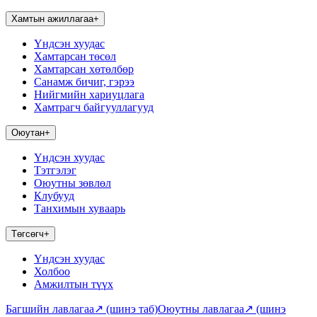
Хамтын ажиллагаа
+
Үндсэн хуудас
Хамтарсан төсөл
Хамтарсан хөтөлбөр
Санамж бичиг, гэрээ
Нийгмийн хариуцлага
Хамтрагч байгууллагууд
Оюутан
+
Үндсэн хуудас
Тэтгэлэг
Оюутны зөвлөл
Клубууд
Танхимын хуваарь
Төгсөгч
+
Үндсэн хуудас
Холбоо
Амжилтын түүх
Багшийн лавлагаа
↗
(шинэ таб)
Оюутны лавлагаа
↗
(шинэ