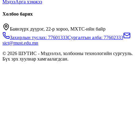
Мэдээ
Арга хэмжээ
Холбоо барих
Баянзүрх дүүрэг, 22-р хороо, МХТС-ийн байр
Захирлын туслах: 77601333
Сургалтын алба: 77602333
sict@must.edu.mn
© 2026 ШУТИС - Мэдээлэл, холбооны технологийн сургууль.
Бүх эрх хуулиар хамгаалагдсан.