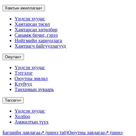
Хамтын ажиллагаа
+
Үндсэн хуудас
Хамтарсан төсөл
Хамтарсан хөтөлбөр
Санамж бичиг, гэрээ
Нийгмийн хариуцлага
Хамтрагч байгууллагууд
Оюутан
+
Үндсэн хуудас
Тэтгэлэг
Оюутны зөвлөл
Клубууд
Танхимын хуваарь
Төгсөгч
+
Үндсэн хуудас
Холбоо
Амжилтын түүх
Багшийн лавлагаа
↗
(шинэ таб)
Оюутны лавлагаа
↗
(шинэ