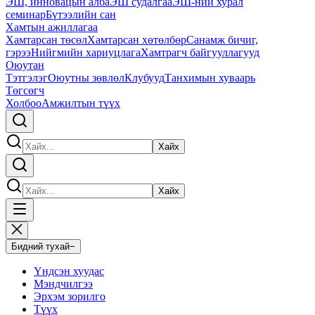
ЭШ, инновацын алба
ЭШ судалгаа
ЭШ-ний хурал
семинар
Бүтээлийн сан
Хамтын ажиллагаа
Хамтарсан төсөл
Хамтарсан хөтөлбөр
Санамж бичиг,
гэрээ
Нийгмийн хариуцлага
Хамтрагч байгууллагууд
Оюутан
Тэтгэлэг
Оюутны зөвлөл
Клубууд
Танхимын хуваарь
Төгсөгч
Холбоо
Амжилтын түүх
Хайх
Хайх
Бидний тухай
−
Үндсэн хуудас
Мэндчилгээ
Эрхэм зорилго
Түүх