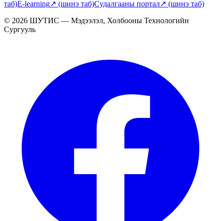
таб)
E-learning
↗
(шинэ таб)
Судалгааны портал
↗
(шинэ таб)
© 2026 ШУТИС — Мэдээлэл, Холбооны Технологийн
Сургууль