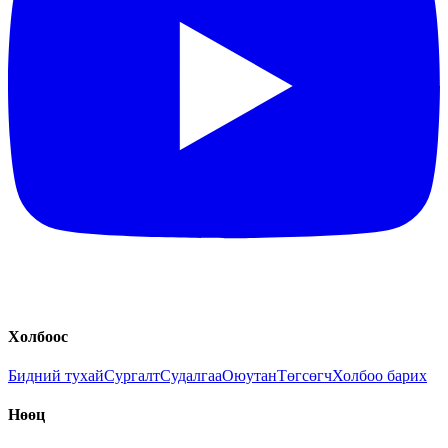
Холбоос
Бидний тухай
Сургалт
Судалгаа
Оюутан
Төгсөгч
Холбоо барих
Нөөц