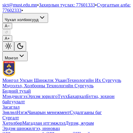
sict@must.edu.mn
•
Захирлын туслах
:
77601333
•
Сургалтын алба
:
77602333
•
Чухал холбоосууд
A−
↺
A+
Монгол
Монгол Улсын Шинжлэх Ухаан
Технологийн Их Сургууль
Мэдээлэл, Холбооны Технологийн Сургууль
Бидний тухай
Мэндчилгээ
Эрхэм зорилго
Түүх
Бахархал
Бүтэц, зохион
байгуулалт
Засаглал
Зөвлөл
Нэгж
Чанарын менежмент
Судалгааны баг
Сургалт
Хөтөлбөр
Магадлан итгэмжлэл
Дүрэм, журам
Эрдэм шинжилгээ, инновац