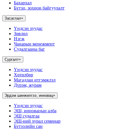
Бахархал
Бүтэц, зохион байгуулалт
Засаглал
+
Үндсэн хуудас
Зөвлөл
Нэгж
Чанарын менежмент
Судалгааны баг
Сургалт
+
Үндсэн хуудас
Хөтөлбөр
Магадлан итгэмжлэл
Дүрэм, журам
Эрдэм шинжилгээ, инновац
+
Үндсэн хуудас
ЭШ, инновацын алба
ЭШ судалгаа
ЭШ-ний хурал семинар
Бүтээлийн сан