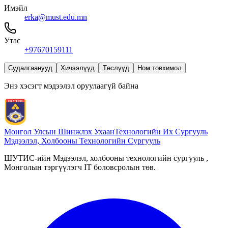
Имэйл
erka@must.edu.mn
Утас
+97670159111
Судалгаанууд
Хичээлүүд
Төслүүд
Ном товхимол
Энэ хэсэгт мэдээлэл оруулаагүй байна
Монгол Улсын Шинжлэх Ухаан
Технологийн Их Сургууль
Мэдээлэл, Холбооны Технологийн Сургууль
ШУТИС-ийн Мэдээлэл, холбооны технологийн сургууль ,
Монголын тэргүүлэгч IT боловсролын төв.