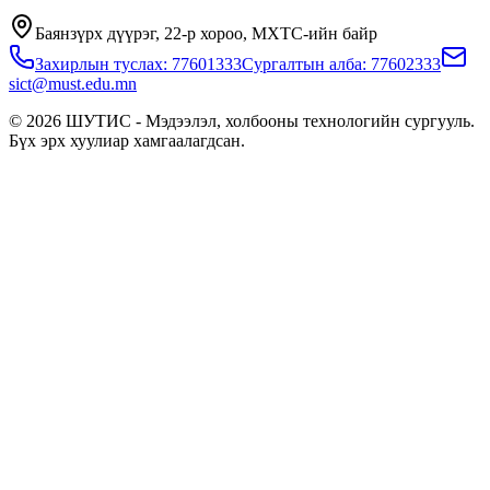
Баянзүрх дүүрэг, 22-р хороо, МХТС-ийн байр
Захирлын туслах: 77601333
Сургалтын алба: 77602333
sict@must.edu.mn
© 2026 ШУТИС - Мэдээлэл, холбооны технологийн сургууль.
Бүх эрх хуулиар хамгаалагдсан.