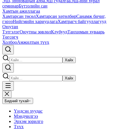
ЭШ, инновацын алба
ЭШ судалгаа
ЭШ-ний хурал
семинар
Бүтээлийн сан
Хамтын ажиллагаа
Хамтарсан төсөл
Хамтарсан хөтөлбөр
Санамж бичиг,
гэрээ
Нийгмийн хариуцлага
Хамтрагч байгууллагууд
Оюутан
Тэтгэлэг
Оюутны зөвлөл
Клубууд
Танхимын хуваарь
Төгсөгч
Холбоо
Амжилтын түүх
Хайх
Хайх
Бидний тухай
−
Үндсэн хуудас
Мэндчилгээ
Эрхэм зорилго
Түүх