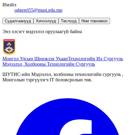
Имэйл
odgerel55@must.edu.mn
Судалгаанууд
Хичээлүүд
Төслүүд
Ном товхимол
Энэ хэсэгт мэдээлэл оруулаагүй байна
Монгол Улсын Шинжлэх Ухаан
Технологийн Их Сургууль
Мэдээлэл, Холбооны Технологийн Сургууль
ШУТИС-ийн Мэдээлэл, холбооны технологийн сургууль ,
Монголын тэргүүлэгч IT боловсролын төв.