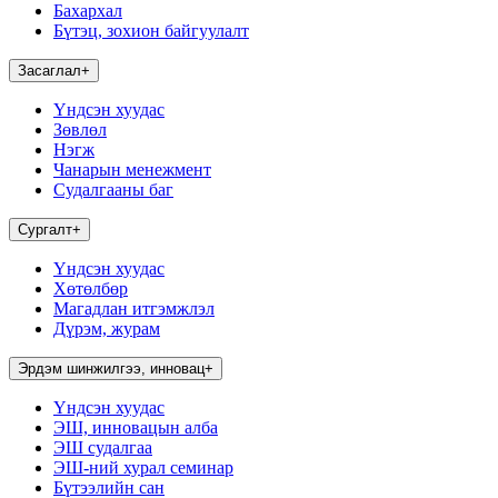
Бахархал
Бүтэц, зохион байгуулалт
Засаглал
+
Үндсэн хуудас
Зөвлөл
Нэгж
Чанарын менежмент
Судалгааны баг
Сургалт
+
Үндсэн хуудас
Хөтөлбөр
Магадлан итгэмжлэл
Дүрэм, журам
Эрдэм шинжилгээ, инновац
+
Үндсэн хуудас
ЭШ, инновацын алба
ЭШ судалгаа
ЭШ-ний хурал семинар
Бүтээлийн сан