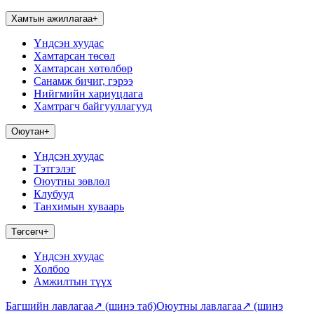
Хамтын ажиллагаа
+
Үндсэн хуудас
Хамтарсан төсөл
Хамтарсан хөтөлбөр
Санамж бичиг, гэрээ
Нийгмийн хариуцлага
Хамтрагч байгууллагууд
Оюутан
+
Үндсэн хуудас
Тэтгэлэг
Оюутны зөвлөл
Клубууд
Танхимын хуваарь
Төгсөгч
+
Үндсэн хуудас
Холбоо
Амжилтын түүх
Багшийн лавлагаа
↗
(шинэ таб)
Оюутны лавлагаа
↗
(шинэ