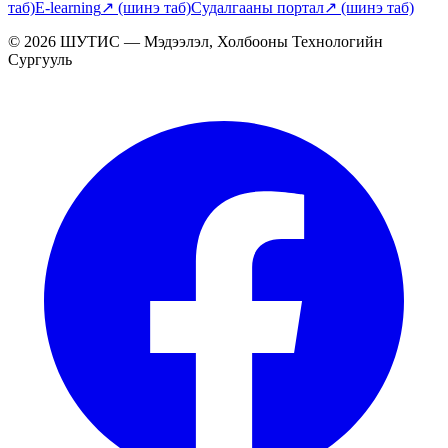
таб)
E-learning
↗
(шинэ таб)
Судалгааны портал
↗
(шинэ таб)
© 2026 ШУТИС — Мэдээлэл, Холбооны Технологийн
Сургууль