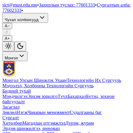
sict@must.edu.mn
•
Захирлын туслах
:
77601333
•
Сургалтын алба
:
77602333
•
Чухал холбоосууд
A−
↺
A+
Монгол
Монгол Улсын Шинжлэх Ухаан
Технологийн Их Сургууль
Мэдээлэл, Холбооны Технологийн Сургууль
Бидний тухай
Мэндчилгээ
Эрхэм зорилго
Түүх
Бахархал
Бүтэц, зохион
байгуулалт
Засаглал
Зөвлөл
Нэгж
Чанарын менежмент
Судалгааны баг
Сургалт
Хөтөлбөр
Магадлан итгэмжлэл
Дүрэм, журам
Эрдэм шинжилгээ, инновац