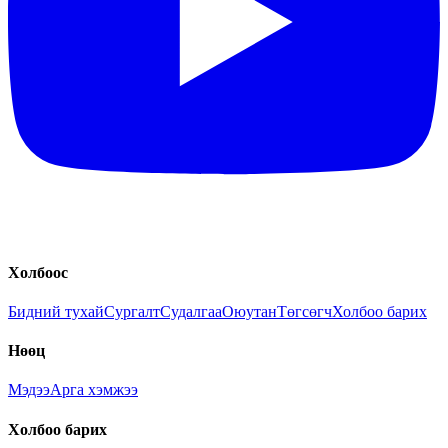
Холбоос
Бидний тухай
Сургалт
Судалгаа
Оюутан
Төгсөгч
Холбоо барих
Нөөц
Мэдээ
Арга хэмжээ
Холбоо барих