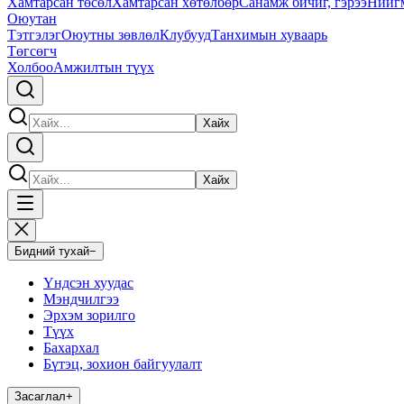
Хамтарсан төсөл
Хамтарсан хөтөлбөр
Санамж бичиг, гэрээ
Нийг
Оюутан
Тэтгэлэг
Оюутны зөвлөл
Клубууд
Танхимын хуваарь
Төгсөгч
Холбоо
Амжилтын түүх
Хайх
Хайх
Бидний тухай
−
Үндсэн хуудас
Мэндчилгээ
Эрхэм зорилго
Түүх
Бахархал
Бүтэц, зохион байгуулалт
Засаглал
+