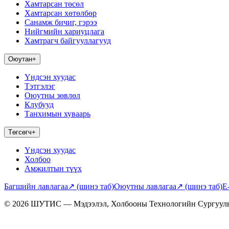
Хамтарсан төсөл
Хамтарсан хөтөлбөр
Санамж бичиг, гэрээ
Нийгмийн хариуцлага
Хамтрагч байгууллагууд
Оюутан
+
Үндсэн хуудас
Тэтгэлэг
Оюутны зөвлөл
Клубууд
Танхимын хуваарь
Төгсөгч
+
Үндсэн хуудас
Холбоо
Амжилтын түүх
Багшийн лавлагаа
↗
(шинэ таб)
Оюутны лавлагаа
↗
(шинэ таб)
E
© 2026 ШУТИС — Мэдээлэл, Холбооны Технологийн Сургуул