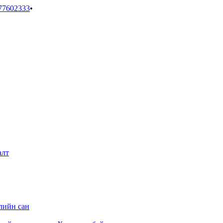
77602333
•
алт
лийн сан