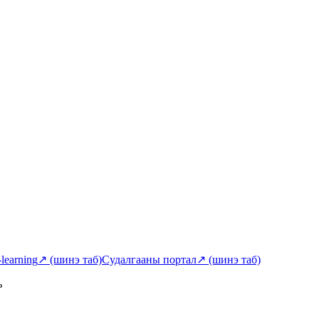
-learning
↗
(шинэ таб)
Судалгааны портал
↗
(шинэ таб)
ь