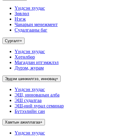
Үндсэн хуудас
Зөвлөл
Нэгж
Чанарын менежмент
Судалгааны баг
Сургалт
+
Үндсэн хуудас
Хөтөлбөр
Магадлан итгэмжлэл
Дүрэм, журам
Эрдэм шинжилгээ, инновац
+
Үндсэн хуудас
ЭШ, инновацын алба
ЭШ судалгаа
ЭШ-ний хурал семинар
Бүтээлийн сан
Хамтын ажиллагаа
+
Үндсэн хуудас