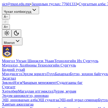
sict@must.edu.mn
•
Захирлын туслах
:
77601333
•
Сургалтын алба
:
Чухал холбоосууд
A−
↺
A+
Монгол
Монгол Улсын Шинжлэх Ухаан
Технологийн Их Сургууль
Мэдээлэл, Холбооны Технологийн Сургууль
Бидний тухай
Мэндчилгээ
Эрхэм зорилго
Түүх
Бахархал
Бүтэц, зохион байгуул
Засаглал
Зөвлөл
Нэгж
Чанарын менежмент
Судалгааны баг
Сургалт
Хөтөлбөр
Магадлан итгэмжлэл
Дүрэм, журам
Эрдэм шинжилгээ, инновац
ЭШ, инновацын алба
ЭШ судалгаа
ЭШ-ний хурал семинар
Бүтээ
Хамтын ажиллагаа