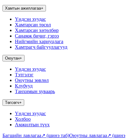
Хамтын ажиллагаа
+
Үндсэн хуудас
Хамтарсан төсөл
Хамтарсан хөтөлбөр
Санамж бичиг, гэрээ
Нийгмийн хариуцлага
Хамтрагч байгууллагууд
Оюутан
+
Үндсэн хуудас
Тэтгэлэг
Оюутны зөвлөл
Клубууд
Танхимын хуваарь
Төгсөгч
+
Үндсэн хуудас
Холбоо
Амжилтын түүх
Багшийн лавлагаа
↗
(шинэ таб)
Оюутны лавлагаа
↗
(шинэ