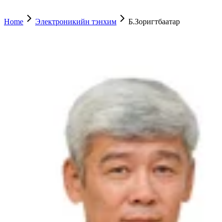
Home
Электроникийн тэнхим
Б.Зоригтбаатар