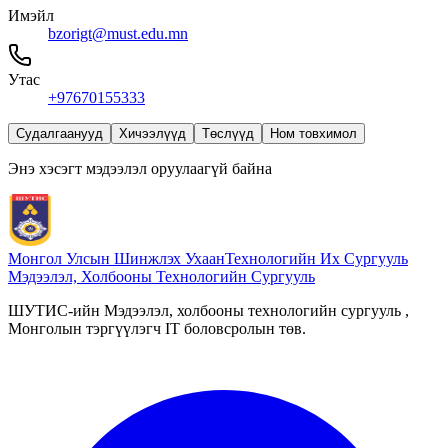
Имэйл
bzorigt@must.edu.mn
Утас
+97670155333
Судалгаанууд
Хичээлүүд
Төслүүд
Ном товхимол
Энэ хэсэгт мэдээлэл оруулаагүй байна
Монгол Улсын Шинжлэх Ухаан
Технологийн Их Сургууль
Мэдээлэл, Холбооны Технологийн Сургууль
ШУТИС-ийн Мэдээлэл, холбооны технологийн сургууль ,
Монголын тэргүүлэгч IT боловсролын төв.