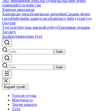
ЭШ, инновацын алба
ЭШ судалгаа
ЭШ-ний хурал
семинар
Бүтээлийн сан
Хамтын ажиллагаа
Хамтарсан төсөл
Хамтарсан хөтөлбөр
Санамж бичиг,
гэрээ
Нийгмийн хариуцлага
Хамтрагч байгууллагууд
Оюутан
Тэтгэлэг
Оюутны зөвлөл
Клубууд
Танхимын хуваарь
Төгсөгч
Холбоо
Амжилтын түүх
Хайх
Хайх
Бидний тухай
−
Үндсэн хуудас
Мэндчилгээ
Эрхэм зорилго
Түүх