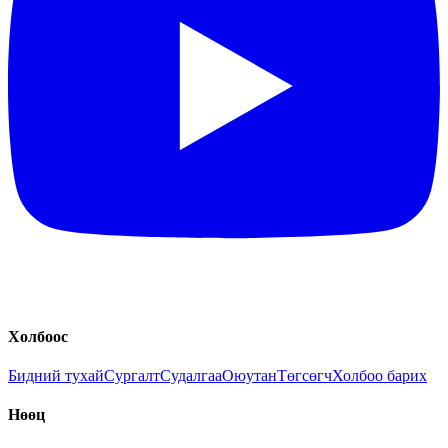
Холбоос
Бидний тухай
Сургалт
Судалгаа
Оюутан
Төгсөгч
Холбоо барих
Нөөц