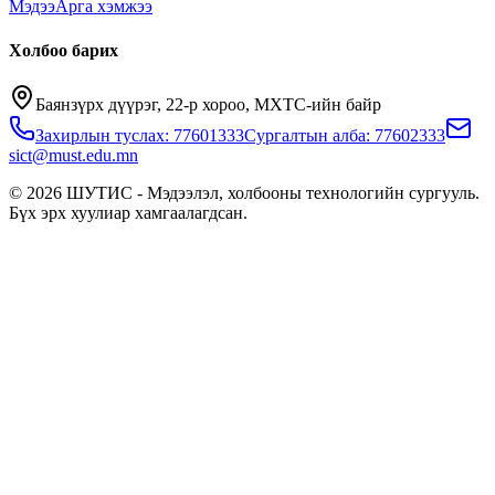
Мэдээ
Арга хэмжээ
Холбоо барих
Баянзүрх дүүрэг, 22-р хороо, МХТС-ийн байр
Захирлын туслах: 77601333
Сургалтын алба: 77602333
sict@must.edu.mn
© 2026 ШУТИС - Мэдээлэл, холбооны технологийн сургууль.
Бүх эрх хуулиар хамгаалагдсан.