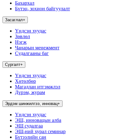
Бахархал
Бүтэц, зохион байгуулалт
Засаглал
+
Үндсэн хуудас
Зөвлөл
Нэгж
Чанарын менежмент
Судалгааны баг
Сургалт
+
Үндсэн хуудас
Хөтөлбөр
Магадлан итгэмжлэл
Дүрэм, журам
Эрдэм шинжилгээ, инновац
+
Үндсэн хуудас
ЭШ, инновацын алба
ЭШ судалгаа
ЭШ-ний хурал семинар
Бүтээлийн сан