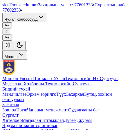
sict@must.edu.mn
•
Захирлын туслах
:
77601333
•
Сургалтын алба
:
77602333
•
Чухал холбоосууд
A−
↺
A+
Монгол
Монгол Улсын Шинжлэх Ухаан
Технологийн Их Сургууль
Мэдээлэл, Холбооны Технологийн Сургууль
Бидний тухай
Мэндчилгээ
Эрхэм зорилго
Түүх
Бахархал
Бүтэц, зохион
байгуулалт
Засаглал
Зөвлөл
Нэгж
Чанарын менежмент
Судалгааны баг
Сургалт
Хөтөлбөр
Магадлан итгэмжлэл
Дүрэм, журам
Эрдэм шинжилгээ, инновац