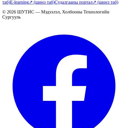
таб)
E-learning
↗
(шинэ таб)
Судалгааны портал
↗
(шинэ таб)
© 2026 ШУТИС — Мэдээлэл, Холбооны Технологийн
Сургууль