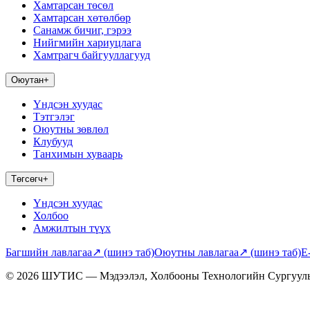
Хамтарсан төсөл
Хамтарсан хөтөлбөр
Санамж бичиг, гэрээ
Нийгмийн хариуцлага
Хамтрагч байгууллагууд
Оюутан
+
Үндсэн хуудас
Тэтгэлэг
Оюутны зөвлөл
Клубууд
Танхимын хуваарь
Төгсөгч
+
Үндсэн хуудас
Холбоо
Амжилтын түүх
Багшийн лавлагаа
↗
(шинэ таб)
Оюутны лавлагаа
↗
(шинэ таб)
E
© 2026 ШУТИС — Мэдээлэл, Холбооны Технологийн Сургуул