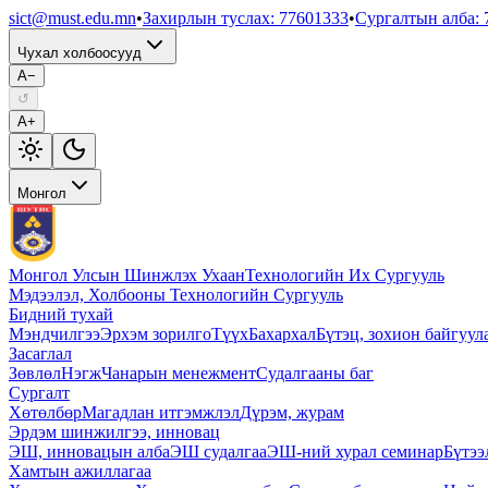
sict@must.edu.mn
•
Захирлын туслах
:
77601333
•
Сургалтын алба
:
Чухал холбоосууд
A−
↺
A+
Монгол
Монгол Улсын Шинжлэх Ухаан
Технологийн Их Сургууль
Мэдээлэл, Холбооны Технологийн Сургууль
Бидний тухай
Мэндчилгээ
Эрхэм зорилго
Түүх
Бахархал
Бүтэц, зохион байгуул
Засаглал
Зөвлөл
Нэгж
Чанарын менежмент
Судалгааны баг
Сургалт
Хөтөлбөр
Магадлан итгэмжлэл
Дүрэм, журам
Эрдэм шинжилгээ, инновац
ЭШ, инновацын алба
ЭШ судалгаа
ЭШ-ний хурал семинар
Бүтээ
Хамтын ажиллагаа