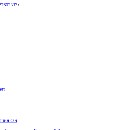
77602333
•
алт
лийн сан