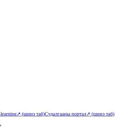
-learning
↗
(шинэ таб)
Судалгааны портал
↗
(шинэ таб)
ь