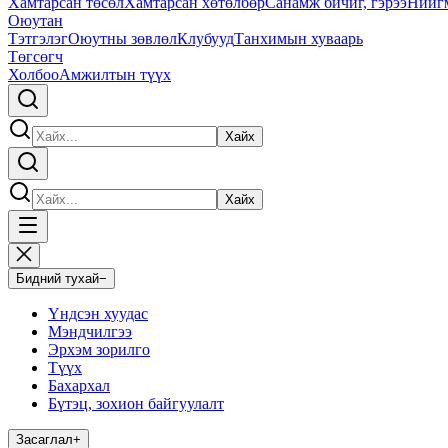
Хамтарсан төсөл
Хамтарсан хөтөлбөр
Санамж бичиг, гэрээ
Нийг
Оюутан
Тэтгэлэг
Оюутны зөвлөл
Клубууд
Танхимын хуваарь
Төгсөгч
Холбоо
Амжилтын түүх
Хайх
Хайх
Бидний тухай
−
Үндсэн хуудас
Мэндчилгээ
Эрхэм зорилго
Түүх
Бахархал
Бүтэц, зохион байгуулалт
Засаглал
+