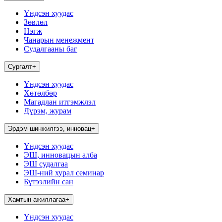
Үндсэн хуудас
Зөвлөл
Нэгж
Чанарын менежмент
Судалгааны баг
Сургалт
+
Үндсэн хуудас
Хөтөлбөр
Магадлан итгэмжлэл
Дүрэм, журам
Эрдэм шинжилгээ, инновац
+
Үндсэн хуудас
ЭШ, инновацын алба
ЭШ судалгаа
ЭШ-ний хурал семинар
Бүтээлийн сан
Хамтын ажиллагаа
+
Үндсэн хуудас