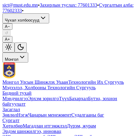
sict@must.edu.mn
•
Захирлын туслах
:
77601333
•
Сургалтын алба
:
77602333
•
Чухал холбоосууд
A−
↺
A+
Монгол
Монгол Улсын Шинжлэх Ухаан
Технологийн Их Сургууль
Мэдээлэл, Холбооны Технологийн Сургууль
Бидний тухай
Мэндчилгээ
Эрхэм зорилго
Түүх
Бахархал
Бүтэц, зохион
байгуулалт
Засаглал
Зөвлөл
Нэгж
Чанарын менежмент
Судалгааны баг
Сургалт
Хөтөлбөр
Магадлан итгэмжлэл
Дүрэм, журам
Эрдэм шинжилгээ, инновац