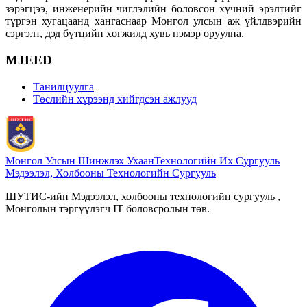
зэрэгцээ, инженерийн чиглэлийн боловсон хүчний эрэлтийг
түргэн хугацаанд хангаснаар Монгол улсын аж үйлдвэрийн
сэргэлт, дэд бүтцийн хөгжилд хувь нэмэр оруулна.
MJEED
Танилцуулга
Төслийн хүрээнд хийгдсэн ажлууд
Монгол Улсын Шинжлэх Ухаан
Технологийн Их Сургууль
Мэдээлэл, Холбооны Технологийн Сургууль
ШУТИС-ийн Мэдээлэл, холбооны технологийн сургууль ,
Монголын тэргүүлэгч IT боловсролын төв.