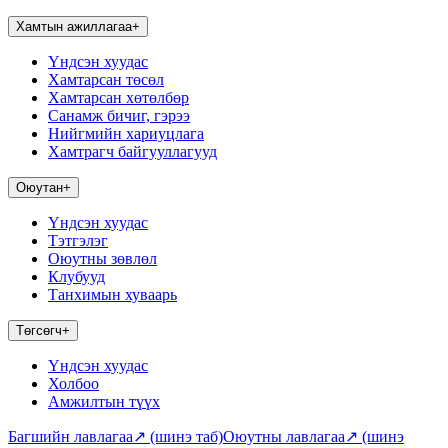
Хамтын ажиллагаа
+
Үндсэн хуудас
Хамтарсан төсөл
Хамтарсан хөтөлбөр
Санамж бичиг, гэрээ
Нийгмийн хариуцлага
Хамтрагч байгууллагууд
Оюутан
+
Үндсэн хуудас
Тэтгэлэг
Оюутны зөвлөл
Клубууд
Танхимын хуваарь
Төгсөгч
+
Үндсэн хуудас
Холбоо
Амжилтын түүх
Багшийн лавлагаа
↗
(шинэ таб)
Оюутны лавлагаа
↗
(шинэ