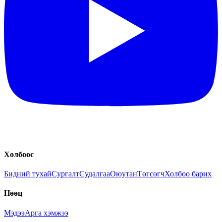
Холбоос
Бидний тухай
Сургалт
Судалгаа
Оюутан
Төгсөгч
Холбоо барих
Нөөц
Мэдээ
Арга хэмжээ