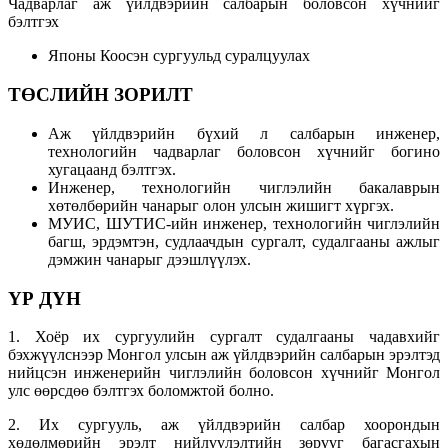
Чадварлаг аж үйлдвэрийн салбарын боловсон хүчнийг
бэлтгэх
Японы Коосэн сургуульд суралцуулах
ТӨСЛИЙН ЗОРИЛТ
Аж үйлдвэрийн бүхий л салбарын инженер,
технологийн чадварлаг боловсон хүчнийг богино
хугацаанд бэлтгэх.
Инженер, технологийн чиглэлийн бакалаврын
хөтөлбөрийн чанарыг олон улсын жишигт хүргэх.
МУИС, ШУТИС-ийн инженер, технологийн чиглэлийн
багш, эрдэмтэн, судлаачдын сургалт, судалгааны ажлыг
дэмжин чанарыг дээшлүүлэх.
ҮР ДҮН
1. Хоёр их сургуулийн сургалт судалгааны чадавхийг
бэхжүүлснээр Монгол улсын аж үйлдвэрийн салбарын эрэлтэд
нийцсэн инженерийн чиглэлийн боловсон хүчнийг Монгол
улс өөрсдөө бэлтгэх боломжтой болно.
2. Их сургууль, аж үйлдвэрийн салбар хоорондын
хөдөлмөрийн эрэлт нийлүүлэлтийн зөрүүг багасгахын