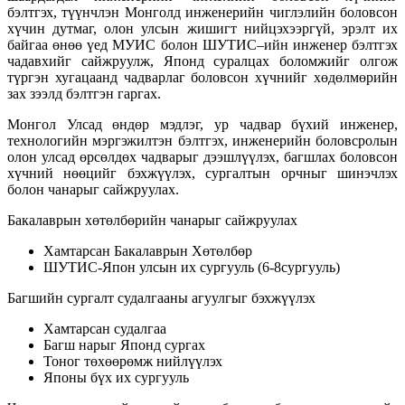
бэлтгэх, түүнчлэн Монголд инженерийн чиглэлийн боловсон
хүчин дутмаг, олон улсын жишигт нийцэхээргүй, эрэлт их
байгаа өнөө үед МУИС болон ШУТИС–ийн инженер бэлтгэх
чадавхийг сайжруулж, Японд суралцах боломжийг олгож
түргэн хугацаанд чадварлаг боловсон хүчнийг хөдөлмөрийн
зах зээлд бэлтгэн гаргах.
Монгол Улсад өндөр мэдлэг, ур чадвар бүхий инженер,
технологийн мэргэжилтэн бэлтгэх, инженерийн боловсролын
олон улсад өрсөлдөх чадварыг дээшлүүлэх, багшлах боловсон
хүчний нөөцийг бэхжүүлэх, сургалтын орчныг шинэчлэх
болон чанарыг сайжруулах.
Бакалаврын хөтөлбөрийн чанарыг сайжруулах
Хамтарсан Бакалаврын Хөтөлбөр
ШУТИС-Япон улсын их сургууль (6-8сургууль)
Багшийн сургалт судалгааны агуулгыг бэхжүүлэх
Хамтарсан судалгаа
Багш нарыг Японд сургах
Тоног төхөөрөмж нийлүүлэх
Японы бүх их сургууль