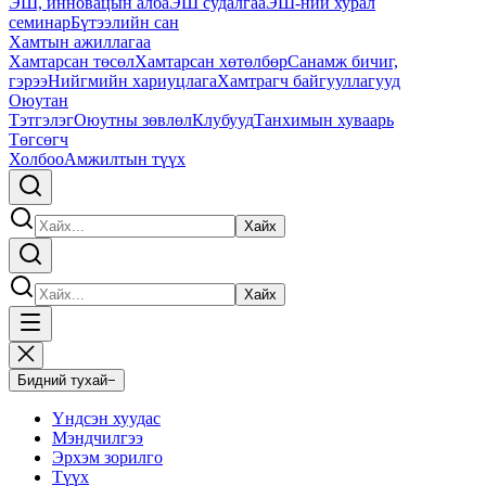
ЭШ, инновацын алба
ЭШ судалгаа
ЭШ-ний хурал
семинар
Бүтээлийн сан
Хамтын ажиллагаа
Хамтарсан төсөл
Хамтарсан хөтөлбөр
Санамж бичиг,
гэрээ
Нийгмийн хариуцлага
Хамтрагч байгууллагууд
Оюутан
Тэтгэлэг
Оюутны зөвлөл
Клубууд
Танхимын хуваарь
Төгсөгч
Холбоо
Амжилтын түүх
Хайх
Хайх
Бидний тухай
−
Үндсэн хуудас
Мэндчилгээ
Эрхэм зорилго
Түүх