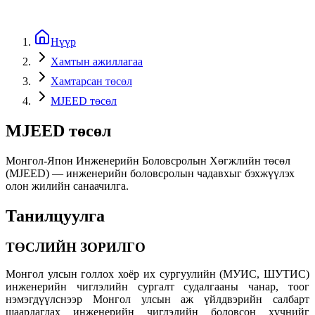
Нүүр
Хамтын ажиллагаа
Хамтарсан төсөл
MJEED төсөл
MJEED төсөл
Монгол-Япон Инженерийн Боловсролын Хөгжлийн төсөл
(MJEED) — инженерийн боловсролын чадавхыг бэхжүүлэх
олон жилийн санаачилга.
Танилцуулга
ТӨСЛИЙН ЗОРИЛГО
Монгол улсын голлох хоёр их сургуулийн (МУИС, ШУТИС)
инженерийн чиглэлийн сургалт судалгааны чанар, тоог
нэмэгдүүлснээр Монгол улсын аж үйлдвэрийн салбарт
шаардагдах инженерийн чиглэлийн боловсон хүчнийг