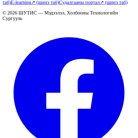
таб)
E-learning
↗
(шинэ таб)
Судалгааны портал
↗
(шинэ таб)
© 2026 ШУТИС — Мэдээлэл, Холбооны Технологийн
Сургууль