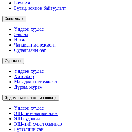
Бахархал
Бүтэц, зохион байгуулалт
Засаглал
+
Үндсэн хуудас
Зөвлөл
Нэгж
Чанарын менежмент
Судалгааны баг
Сургалт
+
Үндсэн хуудас
Хөтөлбөр
Магадлан итгэмжлэл
Дүрэм, журам
Эрдэм шинжилгээ, инновац
+
Үндсэн хуудас
ЭШ, инновацын алба
ЭШ судалгаа
ЭШ-ний хурал семинар
Бүтээлийн сан