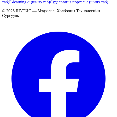
таб)
E-learning
↗
(шинэ таб)
Судалгааны портал
↗
(шинэ таб)
© 2026 ШУТИС — Мэдээлэл, Холбооны Технологийн
Сургууль