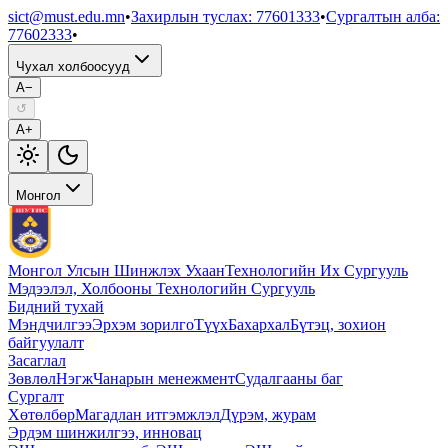
sict@must.edu.mn
•
Захирлын туслах
:
77601333
•
Сургалтын алба
:
77602333
•
Чухал холбоосууд
A−
↺
A+
Монгол
Монгол Улсын Шинжлэх Ухаан
Технологийн Их Сургууль
Мэдээлэл, Холбооны Технологийн Сургууль
Бидний тухай
Мэндчилгээ
Эрхэм зорилго
Түүх
Бахархал
Бүтэц, зохион
байгуулалт
Засаглал
Зөвлөл
Нэгж
Чанарын менежмент
Судалгааны баг
Сургалт
Хөтөлбөр
Магадлан итгэмжлэл
Дүрэм, журам
Эрдэм шинжилгээ, инновац