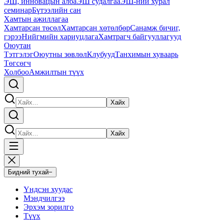
ЭШ, инновацын алба
ЭШ судалгаа
ЭШ-ний хурал
семинар
Бүтээлийн сан
Хамтын ажиллагаа
Хамтарсан төсөл
Хамтарсан хөтөлбөр
Санамж бичиг,
гэрээ
Нийгмийн хариуцлага
Хамтрагч байгууллагууд
Оюутан
Тэтгэлэг
Оюутны зөвлөл
Клубууд
Танхимын хуваарь
Төгсөгч
Холбоо
Амжилтын түүх
Хайх
Хайх
Бидний тухай
−
Үндсэн хуудас
Мэндчилгээ
Эрхэм зорилго
Түүх