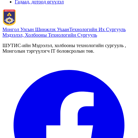
Гадаад, дотоод өгүүлэл
Монгол Улсын Шинжлэх Ухаан
Технологийн Их Сургууль
Мэдээлэл, Холбооны Технологийн Сургууль
ШУТИС-ийн Мэдээлэл, холбооны технологийн сургууль ,
Монголын тэргүүлэгч IT боловсролын төв.