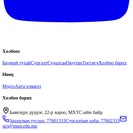
Холбоос
Бидний тухай
Сургалт
Судалгаа
Оюутан
Төгсөгч
Холбоо барих
Нөөц
Мэдээ
Арга хэмжээ
Холбоо барих
Баянзүрх дүүрэг, 22-р хороо, МХТС-ийн байр
Захирлын туслах: 77601333
Сургалтын алба: 77602333
sict@must.edu.mn