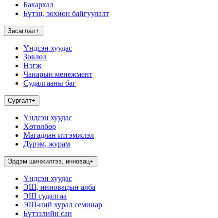
Бахархал
Бүтэц, зохион байгуулалт
Засаглал
+
Үндсэн хуудас
Зөвлөл
Нэгж
Чанарын менежмент
Судалгааны баг
Сургалт
+
Үндсэн хуудас
Хөтөлбөр
Магадлан итгэмжлэл
Дүрэм, журам
Эрдэм шинжилгээ, инновац
+
Үндсэн хуудас
ЭШ, инновацын алба
ЭШ судалгаа
ЭШ-ний хурал семинар
Бүтээлийн сан