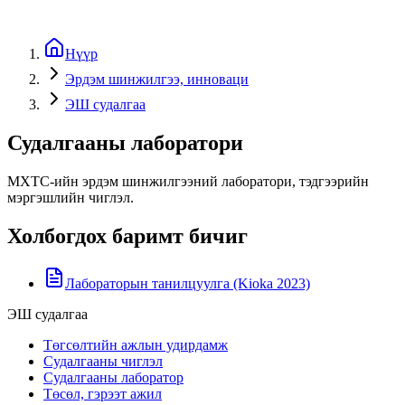
Нүүр
Эрдэм шинжилгээ, инноваци
ЭШ судалгаа
Судалгааны лаборатори
МХТС-ийн эрдэм шинжилгээний лаборатори, тэдгээрийн
мэргэшлийн чиглэл.
Холбогдох баримт бичиг
Лабораторын танилцуулга (Kioka 2023)
ЭШ судалгаа
Төгсөлтийн ажлын удирдамж
Судалгааны чиглэл
Судалгааны лаборатор
Төсөл, гэрээт ажил