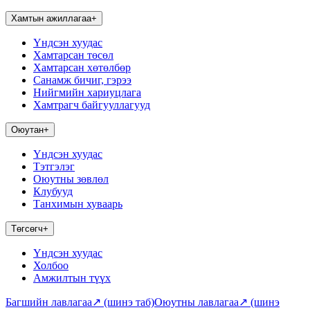
Хамтын ажиллагаа
+
Үндсэн хуудас
Хамтарсан төсөл
Хамтарсан хөтөлбөр
Санамж бичиг, гэрээ
Нийгмийн хариуцлага
Хамтрагч байгууллагууд
Оюутан
+
Үндсэн хуудас
Тэтгэлэг
Оюутны зөвлөл
Клубууд
Танхимын хуваарь
Төгсөгч
+
Үндсэн хуудас
Холбоо
Амжилтын түүх
Багшийн лавлагаа
↗
(шинэ таб)
Оюутны лавлагаа
↗
(шинэ