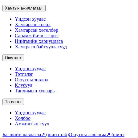
Хамтын ажиллагаа
+
Үндсэн хуудас
Хамтарсан төсөл
Хамтарсан хөтөлбөр
Санамж бичиг, гэрээ
Нийгмийн хариуцлага
Хамтрагч байгууллагууд
Оюутан
+
Үндсэн хуудас
Тэтгэлэг
Оюутны зөвлөл
Клубууд
Танхимын хуваарь
Төгсөгч
+
Үндсэн хуудас
Холбоо
Амжилтын түүх
Багшийн лавлагаа
↗
(шинэ таб)
Оюутны лавлагаа
↗
(шинэ