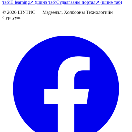
таб)
E-learning
↗
(шинэ таб)
Судалгааны портал
↗
(шинэ таб)
© 2026 ШУТИС — Мэдээлэл, Холбооны Технологийн
Сургууль