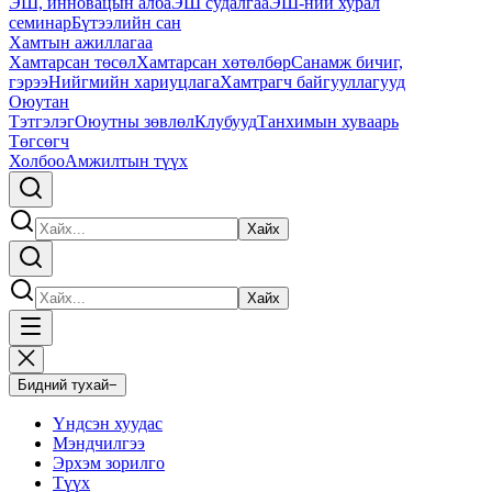
ЭШ, инновацын алба
ЭШ судалгаа
ЭШ-ний хурал
семинар
Бүтээлийн сан
Хамтын ажиллагаа
Хамтарсан төсөл
Хамтарсан хөтөлбөр
Санамж бичиг,
гэрээ
Нийгмийн хариуцлага
Хамтрагч байгууллагууд
Оюутан
Тэтгэлэг
Оюутны зөвлөл
Клубууд
Танхимын хуваарь
Төгсөгч
Холбоо
Амжилтын түүх
Хайх
Хайх
Бидний тухай
−
Үндсэн хуудас
Мэндчилгээ
Эрхэм зорилго
Түүх