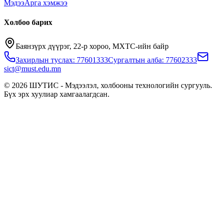
Мэдээ
Арга хэмжээ
Холбоо барих
Баянзүрх дүүрэг, 22-р хороо, МХТС-ийн байр
Захирлын туслах: 77601333
Сургалтын алба: 77602333
sict@must.edu.mn
© 2026 ШУТИС - Мэдээлэл, холбооны технологийн сургууль.
Бүх эрх хуулиар хамгаалагдсан.