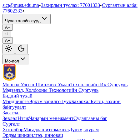
sict@must.edu.mn
•
Захирлын туслах
:
77601333
•
Сургалтын алба
:
77602333
•
Чухал холбоосууд
A−
↺
A+
Монгол
Монгол Улсын Шинжлэх Ухаан
Технологийн Их Сургууль
Мэдээлэл, Холбооны Технологийн Сургууль
Бидний тухай
Мэндчилгээ
Эрхэм зорилго
Түүх
Бахархал
Бүтэц, зохион
байгуулалт
Засаглал
Зөвлөл
Нэгж
Чанарын менежмент
Судалгааны баг
Сургалт
Хөтөлбөр
Магадлан итгэмжлэл
Дүрэм, журам
Эрдэм шинжилгээ, инновац