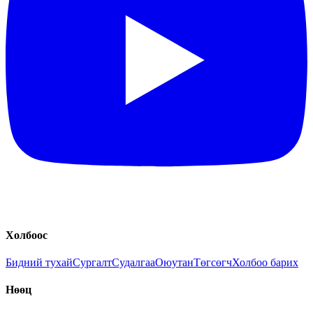
Холбоос
Бидний тухай
Сургалт
Судалгаа
Оюутан
Төгсөгч
Холбоо барих
Нөөц