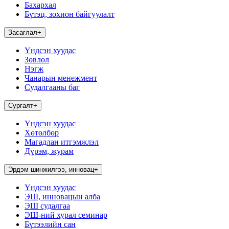
Бахархал
Бүтэц, зохион байгуулалт
Засаглал
+
Үндсэн хуудас
Зөвлөл
Нэгж
Чанарын менежмент
Судалгааны баг
Сургалт
+
Үндсэн хуудас
Хөтөлбөр
Магадлан итгэмжлэл
Дүрэм, журам
Эрдэм шинжилгээ, инновац
+
Үндсэн хуудас
ЭШ, инновацын алба
ЭШ судалгаа
ЭШ-ний хурал семинар
Бүтээлийн сан