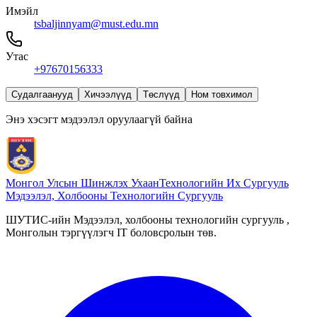
Имэйл
tsbaljinnyam@must.edu.mn
Утас
+97670156333
Судалгаанууд
Хичээлүүд
Төслүүд
Ном товхимол
Энэ хэсэгт мэдээлэл оруулаагүй байна
Монгол Улсын Шинжлэх Ухаан
Технологийн Их Сургууль
Мэдээлэл, Холбооны Технологийн Сургууль
ШУТИС-ийн Мэдээлэл, холбооны технологийн сургууль ,
Монголын тэргүүлэгч IT боловсролын төв.