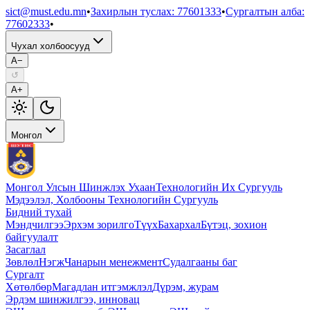
sict@must.edu.mn
•
Захирлын туслах
:
77601333
•
Сургалтын алба
:
77602333
•
Чухал холбоосууд
A−
↺
A+
Монгол
Монгол Улсын Шинжлэх Ухаан
Технологийн Их Сургууль
Мэдээлэл, Холбооны Технологийн Сургууль
Бидний тухай
Мэндчилгээ
Эрхэм зорилго
Түүх
Бахархал
Бүтэц, зохион
байгуулалт
Засаглал
Зөвлөл
Нэгж
Чанарын менежмент
Судалгааны баг
Сургалт
Хөтөлбөр
Магадлан итгэмжлэл
Дүрэм, журам
Эрдэм шинжилгээ, инновац