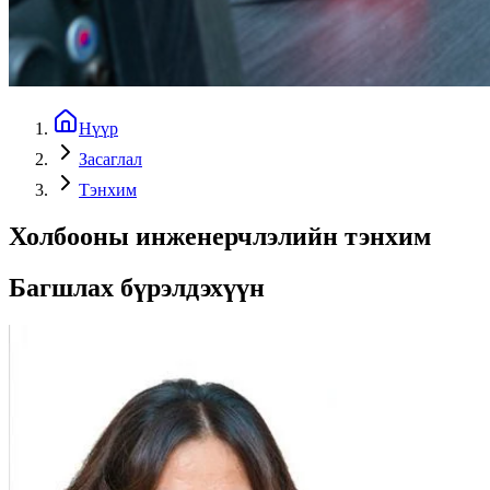
Нүүр
Засаглал
Тэнхим
Холбооны инженерчлэлийн тэнхим
Багшлах бүрэлдэхүүн