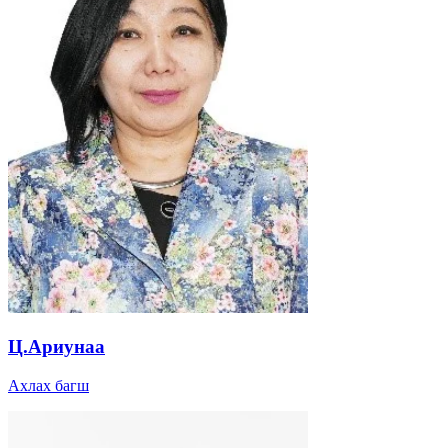
Ц.Ариунаа
Ахлах багш