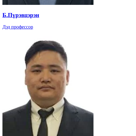
Б.Пүрэвцэрэн
Дэд профессор