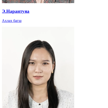
Э.Нарантуяа
Ахлах багш