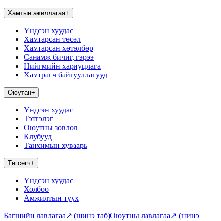
Хамтын ажиллагаа
+
Үндсэн хуудас
Хамтарсан төсөл
Хамтарсан хөтөлбөр
Санамж бичиг, гэрээ
Нийгмийн хариуцлага
Хамтрагч байгууллагууд
Оюутан
+
Үндсэн хуудас
Тэтгэлэг
Оюутны зөвлөл
Клубууд
Танхимын хуваарь
Төгсөгч
+
Үндсэн хуудас
Холбоо
Амжилтын түүх
Багшийн лавлагаа
↗
(шинэ таб)
Оюутны лавлагаа
↗
(шинэ