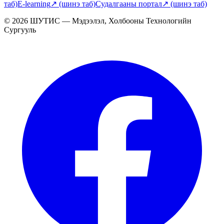
таб)
E-learning
↗
(шинэ таб)
Судалгааны портал
↗
(шинэ таб)
© 2026 ШУТИС — Мэдээлэл, Холбооны Технологийн
Сургууль