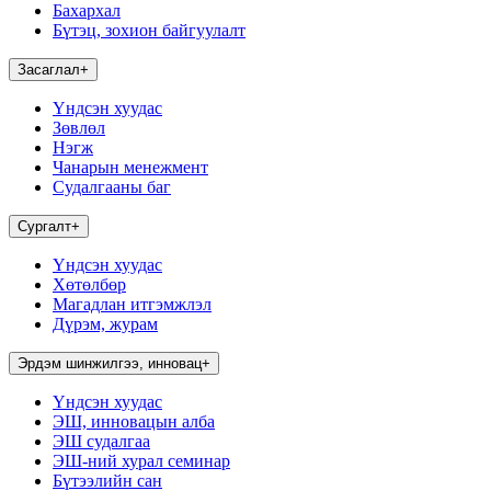
Бахархал
Бүтэц, зохион байгуулалт
Засаглал
+
Үндсэн хуудас
Зөвлөл
Нэгж
Чанарын менежмент
Судалгааны баг
Сургалт
+
Үндсэн хуудас
Хөтөлбөр
Магадлан итгэмжлэл
Дүрэм, журам
Эрдэм шинжилгээ, инновац
+
Үндсэн хуудас
ЭШ, инновацын алба
ЭШ судалгаа
ЭШ-ний хурал семинар
Бүтээлийн сан