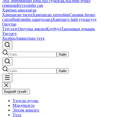
ЭШ, инновацын алба
ЭШ судалгаа
ЭШ-ний хурал
семинар
Бүтээлийн сан
Хамтын ажиллагаа
Хамтарсан төсөл
Хамтарсан хөтөлбөр
Санамж бичиг,
гэрээ
Нийгмийн хариуцлага
Хамтрагч байгууллагууд
Оюутан
Тэтгэлэг
Оюутны зөвлөл
Клубууд
Танхимын хуваарь
Төгсөгч
Холбоо
Амжилтын түүх
Хайх
Хайх
Бидний тухай
−
Үндсэн хуудас
Мэндчилгээ
Эрхэм зорилго
Түүх