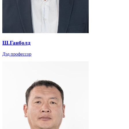
Ш.Ганболд
Дэд профессор