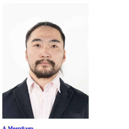
А.Мөнхбаяр