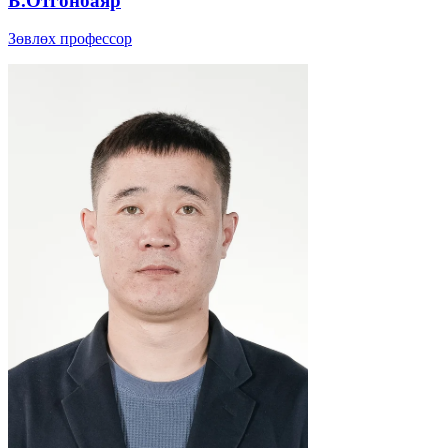
Б.Отгонбаяр
Зөвлөх профессор