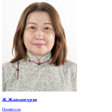
Ж.Жавзансүрэн
Профессор