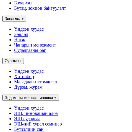
Бахархал
Бүтэц, зохион байгуулалт
Засаглал
+
Үндсэн хуудас
Зөвлөл
Нэгж
Чанарын менежмент
Судалгааны баг
Сургалт
+
Үндсэн хуудас
Хөтөлбөр
Магадлан итгэмжлэл
Дүрэм, журам
Эрдэм шинжилгээ, инновац
+
Үндсэн хуудас
ЭШ, инновацын алба
ЭШ судалгаа
ЭШ-ний хурал семинар
Бүтээлийн сан