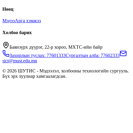
Нөөц
Мэдээ
Арга хэмжээ
Холбоо барих
Баянзүрх дүүрэг, 22-р хороо, МХТС-ийн байр
Захирлын туслах: 77601333
Сургалтын алба: 77602333
sict@must.edu.mn
© 2026 ШУТИС - Мэдээлэл, холбооны технологийн сургууль.
Бүх эрх хуулиар хамгаалагдсан.