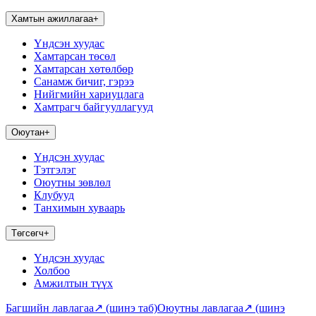
Хамтын ажиллагаа
+
Үндсэн хуудас
Хамтарсан төсөл
Хамтарсан хөтөлбөр
Санамж бичиг, гэрээ
Нийгмийн хариуцлага
Хамтрагч байгууллагууд
Оюутан
+
Үндсэн хуудас
Тэтгэлэг
Оюутны зөвлөл
Клубууд
Танхимын хуваарь
Төгсөгч
+
Үндсэн хуудас
Холбоо
Амжилтын түүх
Багшийн лавлагаа
↗
(шинэ таб)
Оюутны лавлагаа
↗
(шинэ