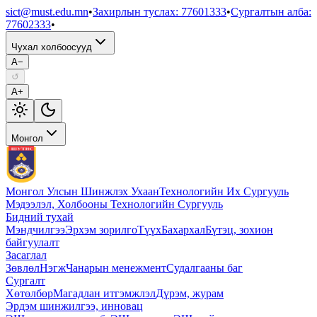
sict@must.edu.mn
•
Захирлын туслах
:
77601333
•
Сургалтын алба
:
77602333
•
Чухал холбоосууд
A−
↺
A+
Монгол
Монгол Улсын Шинжлэх Ухаан
Технологийн Их Сургууль
Мэдээлэл, Холбооны Технологийн Сургууль
Бидний тухай
Мэндчилгээ
Эрхэм зорилго
Түүх
Бахархал
Бүтэц, зохион
байгуулалт
Засаглал
Зөвлөл
Нэгж
Чанарын менежмент
Судалгааны баг
Сургалт
Хөтөлбөр
Магадлан итгэмжлэл
Дүрэм, журам
Эрдэм шинжилгээ, инновац