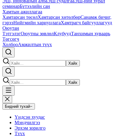
ЭШ, инновацын алба
ЭШ судалгаа
ЭШ-ний хурал
семинар
Бүтээлийн сан
Хамтын ажиллагаа
Хамтарсан төсөл
Хамтарсан хөтөлбөр
Санамж бичиг,
гэрээ
Нийгмийн хариуцлага
Хамтрагч байгууллагууд
Оюутан
Тэтгэлэг
Оюутны зөвлөл
Клубууд
Танхимын хуваарь
Төгсөгч
Холбоо
Амжилтын түүх
Хайх
Хайх
Бидний тухай
−
Үндсэн хуудас
Мэндчилгээ
Эрхэм зорилго
Түүх