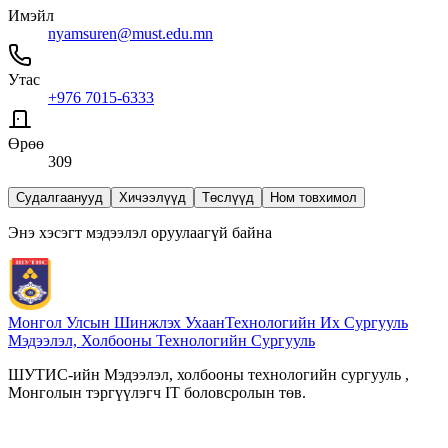
Имэйл
nyamsuren@must.edu.mn
Утас
+976 7015-6333
Өрөө
309
Судалгаанууд
Хичээлүүд
Төслүүд
Ном товхимол
Энэ хэсэгт мэдээлэл оруулаагүй байна
Монгол Улсын Шинжлэх Ухаан
Технологийн Их Сургууль
Мэдээлэл, Холбооны Технологийн Сургууль
ШУТИС-ийн Мэдээлэл, холбооны технологийн сургууль ,
Монголын тэргүүлэгч IT боловсролын төв.