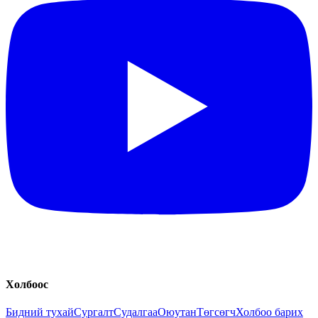
Холбоос
Бидний тухай
Сургалт
Судалгаа
Оюутан
Төгсөгч
Холбоо барих