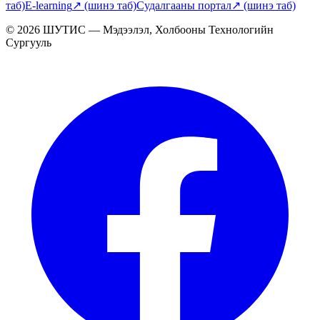
таб)
E-learning
↗
(шинэ таб)
Судалгааны портал
↗
(шинэ таб)
© 2026 ШУТИС — Мэдээлэл, Холбооны Технологийн
Сургууль