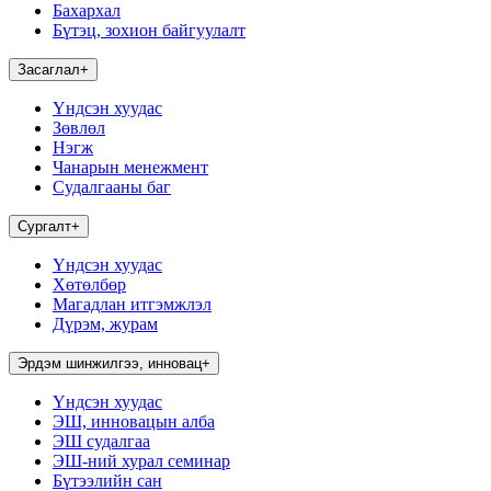
Бахархал
Бүтэц, зохион байгуулалт
Засаглал
+
Үндсэн хуудас
Зөвлөл
Нэгж
Чанарын менежмент
Судалгааны баг
Сургалт
+
Үндсэн хуудас
Хөтөлбөр
Магадлан итгэмжлэл
Дүрэм, журам
Эрдэм шинжилгээ, инновац
+
Үндсэн хуудас
ЭШ, инновацын алба
ЭШ судалгаа
ЭШ-ний хурал семинар
Бүтээлийн сан