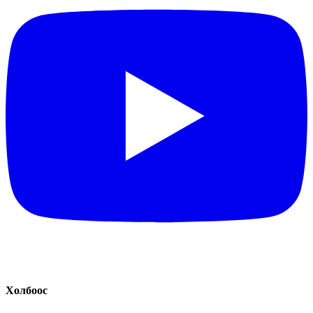
Холбоос