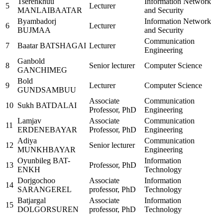
Tserenkhuu
Information Network
5
Lecturer
MANLAIBAATAR
and Security
Byambadorj
Information Network
6
Lecturer
BUJMAA
and Security
Communication
7
Baatar BATSHAGAI
Lecturer
Engineering
Ganbold
8
Senior lecturer
Computer Science
GANCHIMEG
Bold
9
Lecturer
Computer Science
GUNDSAMBUU
Associate
Communication
10
Sukh BATDALAI
Professor, PhD
Engineering
Lamjav
Associate
Communication
11
ERDENEBAYAR
Professor, PhD
Engineering
Adiya
Communication
12
Senior lecturer
MUNKHBAYAR
Engineering
Oyunbileg BAT-
Information
13
Professor, PhD
ENKH
Technology
Dorjgochoo
Associate
Information
14
SARANGEREL
professor, PhD
Technology
Batjargal
Associate
Information
15
DOLGORSUREN
professor, PhD
Technology