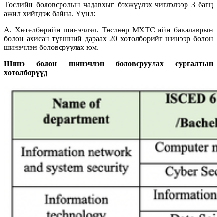
Төслийн боловсролын чадавхыг бэхжүүлэх чиглэлээр 3 багц
ажил хийгдэж байна. Үүнд:
А. Хөтөлбөрийн шинэчлэл. Төслөөр МХТС-ийн бакалаврын
болон ахисан түвшний дараах 20 хөтөлбөрийг шинээр болон
шинэчлэн боловсруулах юм.
Шинэ болон шинэчлэн боловсруулах сургалтын
хөтөлбөрүүд