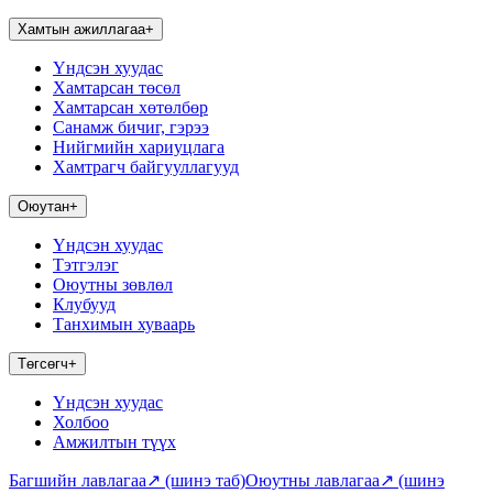
Хамтын ажиллагаа
+
Үндсэн хуудас
Хамтарсан төсөл
Хамтарсан хөтөлбөр
Санамж бичиг, гэрээ
Нийгмийн хариуцлага
Хамтрагч байгууллагууд
Оюутан
+
Үндсэн хуудас
Тэтгэлэг
Оюутны зөвлөл
Клубууд
Танхимын хуваарь
Төгсөгч
+
Үндсэн хуудас
Холбоо
Амжилтын түүх
Багшийн лавлагаа
↗
(шинэ таб)
Оюутны лавлагаа
↗
(шинэ