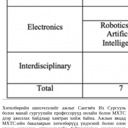
Хөтөлбөрийн шинэчлэлийг ажлыг Сангмён Их Сургууль
болон манай сургуулийн профессорууд онлайн болон МХТС
дээр ажиллах байдлаар хамтран хийж байна. Ажлын явцад
МХТС-ийн бакалаврын хөтөлбөрүүд үндэсний болон олон