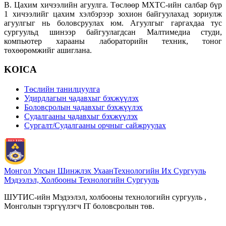
В. Цахим хичээлийн агуулга. Төслөөр МХТС-ийн салбар бүр
1 хичээлийг цахим хэлбэрээр зохион байгуулахад зориулж
агуулгыг нь боловсруулах юм. Агуулгыг гаргахдаа тус
сургуульд шинээр байгуулагдсан Малтимедиа студи,
компьютер харааны лабораторийн техник, тоног
төхөөрөмжийг ашиглана.
KOICA
Төслийн танилцуулга
Удирдлагын чадавхыг бэхжүүлэх
Боловсролын чадавхыг бэхжүүлэх
Судалгааны чадавхыг бэхжүүлэх
Сургалт/Судалгааны орчныг сайжруулах
Монгол Улсын Шинжлэх Ухаан
Технологийн Их Сургууль
Мэдээлэл, Холбооны Технологийн Сургууль
ШУТИС-ийн Мэдээлэл, холбооны технологийн сургууль ,
Монголын тэргүүлэгч IT боловсролын төв.