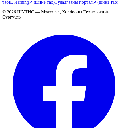
таб)
E-learning
↗
(шинэ таб)
Судалгааны портал
↗
(шинэ таб)
© 2026 ШУТИС — Мэдээлэл, Холбооны Технологийн
Сургууль