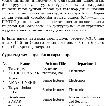
улсын магадлан итгэмжлэлийн байгууллагын шаардлагаар
боловсруулсан тул агуулгын бүрдлийн хувьд шаардлага
хангасан гэсэн дүгнэлт гарсан тул хөтөлбөр дэх хичээлийн
сонголт, логик холбоосны сайжруулалт хийгдэж байна. Харин
ахисан түвшний хөтөлбөрийн агуулга, зохион байгуулалт нь
ШУТИС-д олон улсын нийтлэг тогтолцооноос нэлээд
хоцорсон тул Солонгосын их сургуулиудын сайн туршлагыг
шууд нутагшуулах нь зөв гэсэн дүгнэлт гарсан болно.
Б. Багш нарын мэргэжил дээшлүүлэлт. Төслөөр МХТС-ийн
дараах 15 багш Солонгос улсад 2022 оны 6-7 сард 6 долоо
хоногийн сургалтад хамрагдлаа.
Сургалтад хамрагдсан багш нарын нэрс
No
Name
Position/Title
Department
Tseveenjav
Associate
1
Electronics
KHURELBAATAR
professor, PhD
Togooch
2
Senior lecturer
Electronics
AMARTUVSHIN
Tsagaanchuluun
3
Senior lecturer
Electronics
SUGIR
Gombosuren
Information Network
4
Senior lecturer
BAYAR
and Security