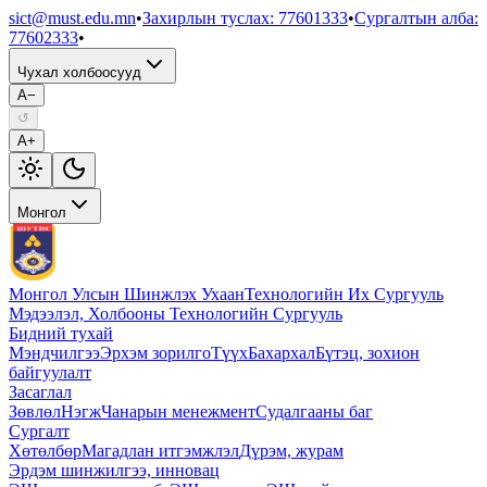
sict@must.edu.mn
•
Захирлын туслах
:
77601333
•
Сургалтын алба
:
77602333
•
Чухал холбоосууд
A−
↺
A+
Монгол
Монгол Улсын Шинжлэх Ухаан
Технологийн Их Сургууль
Мэдээлэл, Холбооны Технологийн Сургууль
Бидний тухай
Мэндчилгээ
Эрхэм зорилго
Түүх
Бахархал
Бүтэц, зохион
байгуулалт
Засаглал
Зөвлөл
Нэгж
Чанарын менежмент
Судалгааны баг
Сургалт
Хөтөлбөр
Магадлан итгэмжлэл
Дүрэм, журам
Эрдэм шинжилгээ, инновац