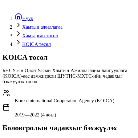
Нүүр
Хамтын ажиллагаа
Хамтарсан төсөл
KOICA төсөл
KOICA төсөл
БНСУ-ын Олон Улсын Хамтын Ажиллагааны Байгууллага
(KOICA)-аас дэмжигдсэн ШУТИС-МХТС-ийн чадавхыг
бэхжүүлэх төсөл.
Korea International Cooperation Agency (KOICA)
2019—2022 (4 жил)
Боловсролын чадавхыг бэхжүүлэх