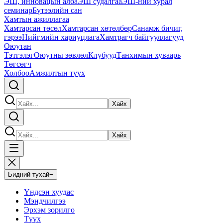
ЭШ, инновацын алба
ЭШ судалгаа
ЭШ-ний хурал
семинар
Бүтээлийн сан
Хамтын ажиллагаа
Хамтарсан төсөл
Хамтарсан хөтөлбөр
Санамж бичиг,
гэрээ
Нийгмийн хариуцлага
Хамтрагч байгууллагууд
Оюутан
Тэтгэлэг
Оюутны зөвлөл
Клубууд
Танхимын хуваарь
Төгсөгч
Холбоо
Амжилтын түүх
Хайх
Хайх
Бидний тухай
−
Үндсэн хуудас
Мэндчилгээ
Эрхэм зорилго
Түүх