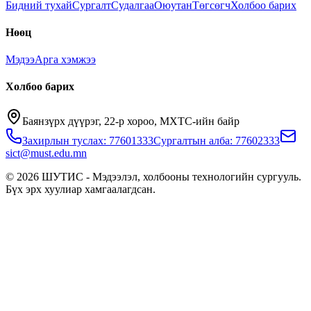
Бидний тухай
Сургалт
Судалгаа
Оюутан
Төгсөгч
Холбоо барих
Нөөц
Мэдээ
Арга хэмжээ
Холбоо барих
Баянзүрх дүүрэг, 22-р хороо, МХТС-ийн байр
Захирлын туслах: 77601333
Сургалтын алба: 77602333
sict@must.edu.mn
© 2026 ШУТИС - Мэдээлэл, холбооны технологийн сургууль.
Бүх эрх хуулиар хамгаалагдсан.