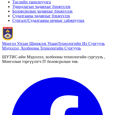
Төслийн танилцуулга
Удирдлагын чадавхыг бэхжүүлэх
Боловсролын чадавхыг бэхжүүлэх
Судалгааны чадавхыг бэхжүүлэх
Сургалт/Судалгааны орчныг сайжруулах
Монгол Улсын Шинжлэх Ухаан
Технологийн Их Сургууль
Мэдээлэл, Холбооны Технологийн Сургууль
ШУТИС-ийн Мэдээлэл, холбооны технологийн сургууль ,
Монголын тэргүүлэгч IT боловсролын төв.