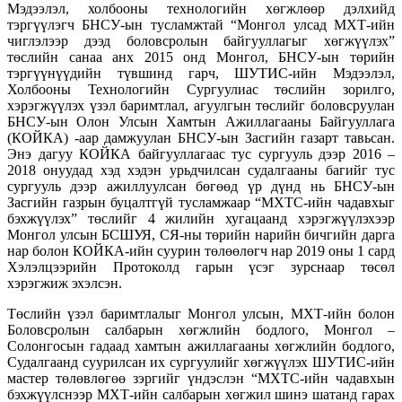
Мэдээлэл, холбооны технологийн хөгжлөөр дэлхийд
тэргүүлэгч БНСУ-ын тусламжтай “Монгол улсад МХТ-ийн
чиглэлээр дээд боловсролын байгууллагыг хөгжүүлэх”
төслийн санаа анх 2015 онд Монгол, БНСУ-ын төрийн
тэргүүнүүдийн түвшинд гарч, ШУТИС-ийн Мэдээлэл,
Холбооны Технологийн Сургуулиас төслийн зорилго,
хэрэгжүүлэх үзэл баримтлал, агуулгын төслийг боловсруулан
БНСУ-ын Олон Улсын Хамтын Ажиллагааны Байгууллага
(КОЙКА) -аар дамжуулан БНСУ-ын Засгийн газарт тавьсан.
Энэ дагуу КОЙКА байгууллагаас тус сургууль дээр 2016 –
2018 онуудад хэд хэдэн урьдчилсан судалгааны багийг тус
сургууль дээр ажиллуулсан бөгөөд үр дүнд нь БНСУ-ын
Засгийн газрын буцалтгүй тусламжаар “МХТС-ийн чадавхыг
бэхжүүлэх” төслийг 4 жилийн хугацаанд хэрэгжүүлэхээр
Монгол улсын БСШУЯ, СЯ-ны төрийн нарийн бичгийн дарга
нар болон КОЙКА-ийн суурин төлөөлөгч нар 2019 оны 1 сард
Хэлэлцээрийн Протоколд гарын үсэг зурснаар төсөл
хэрэгжиж эхэлсэн.
Төслийн үзэл баримтлалыг Монгол улсын, МХТ-ийн болон
Боловсролын салбарын хөгжлийн бодлого, Монгол –
Солонгосын гадаад хамтын ажиллагааны хөгжлийн бодлого,
Судалгаанд суурилсан их сургуулийг хөгжүүлэх ШУТИС-ийн
мастер төлөвлөгөө зэргийг үндэслэн “МХТС-ийн чадавхын
бэхжүүлснээр МХТ-ийн салбарын хөгжил шинэ шатанд гарах