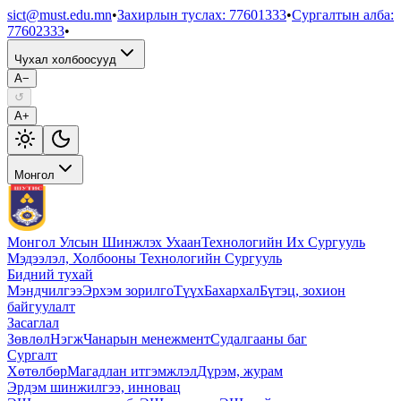
sict@must.edu.mn
•
Захирлын туслах
:
77601333
•
Сургалтын алба
:
77602333
•
Чухал холбоосууд
A−
↺
A+
Монгол
Монгол Улсын Шинжлэх Ухаан
Технологийн Их Сургууль
Мэдээлэл, Холбооны Технологийн Сургууль
Бидний тухай
Мэндчилгээ
Эрхэм зорилго
Түүх
Бахархал
Бүтэц, зохион
байгуулалт
Засаглал
Зөвлөл
Нэгж
Чанарын менежмент
Судалгааны баг
Сургалт
Хөтөлбөр
Магадлан итгэмжлэл
Дүрэм, журам
Эрдэм шинжилгээ, инновац