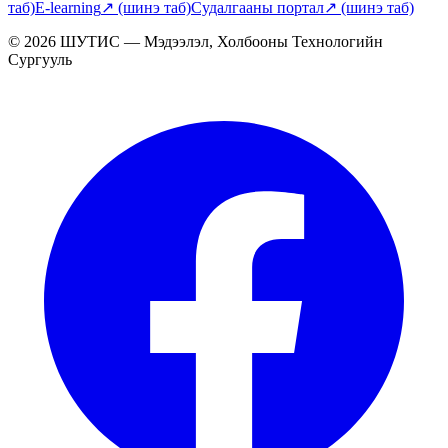
таб)
E-learning
↗
(шинэ таб)
Судалгааны портал
↗
(шинэ таб)
© 2026 ШУТИС — Мэдээлэл, Холбооны Технологийн
Сургууль