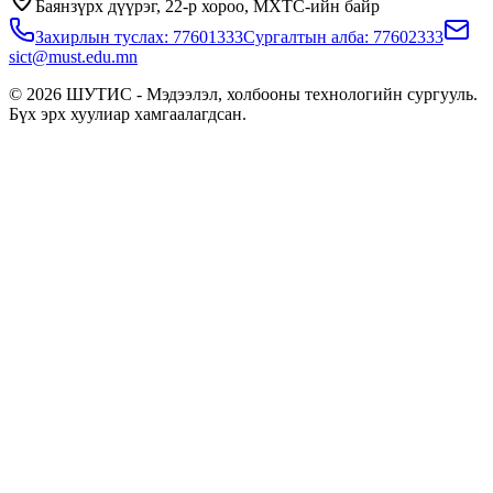
Баянзүрх дүүрэг, 22-р хороо, МХТС-ийн байр
Захирлын туслах: 77601333
Сургалтын алба: 77602333
sict@must.edu.mn
© 2026 ШУТИС - Мэдээлэл, холбооны технологийн сургууль.
Бүх эрх хуулиар хамгаалагдсан.