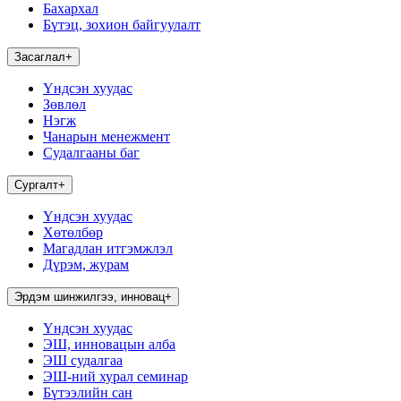
Бахархал
Бүтэц, зохион байгуулалт
Засаглал
+
Үндсэн хуудас
Зөвлөл
Нэгж
Чанарын менежмент
Судалгааны баг
Сургалт
+
Үндсэн хуудас
Хөтөлбөр
Магадлан итгэмжлэл
Дүрэм, журам
Эрдэм шинжилгээ, инновац
+
Үндсэн хуудас
ЭШ, инновацын алба
ЭШ судалгаа
ЭШ-ний хурал семинар
Бүтээлийн сан