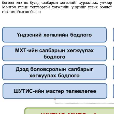
бөгөөд энэ нь бусад салбарын хөгжлийг хурдасгаж, улмаар
Монгол улсын тогтвортой хөгжлийн үндсийг тавих болно”
гэж томьёолсон болно