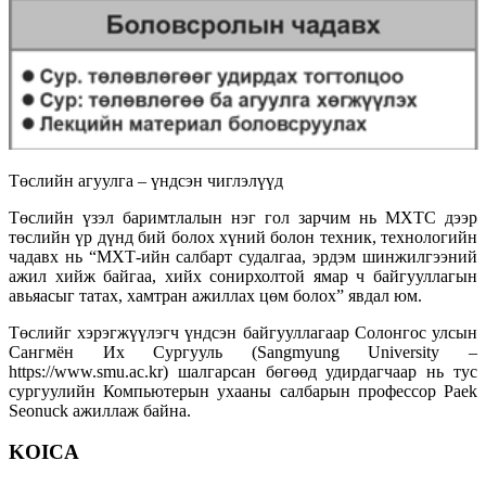
Төслийн агуулга – үндсэн чиглэлүүд
Төслийн үзэл баримтлалын нэг гол зарчим нь МХТС дээр
төслийн үр дүнд бий болох хүний болон техник, технологийн
чадавх нь “МХТ-ийн салбарт судалгаа, эрдэм шинжилгээний
ажил хийж байгаа, хийх сонирхолтой ямар ч байгууллагын
авьяасыг татах, хамтран ажиллах цөм болох” явдал юм.
Төслийг хэрэгжүүлэгч үндсэн байгууллагаар Солонгос улсын
Сангмён Их Сургууль (Sangmyung University –
https://www.smu.ac.kr) шалгарсан бөгөөд удирдагчаар нь тус
сургуулийн Компьютерын ухааны салбарын профессор Paek
Seonuck ажиллаж байна.
KOICA