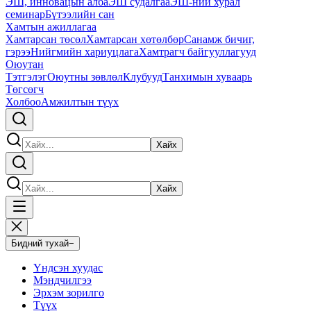
ЭШ, инновацын алба
ЭШ судалгаа
ЭШ-ний хурал
семинар
Бүтээлийн сан
Хамтын ажиллагаа
Хамтарсан төсөл
Хамтарсан хөтөлбөр
Санамж бичиг,
гэрээ
Нийгмийн хариуцлага
Хамтрагч байгууллагууд
Оюутан
Тэтгэлэг
Оюутны зөвлөл
Клубууд
Танхимын хуваарь
Төгсөгч
Холбоо
Амжилтын түүх
Хайх
Хайх
Бидний тухай
−
Үндсэн хуудас
Мэндчилгээ
Эрхэм зорилго
Түүх