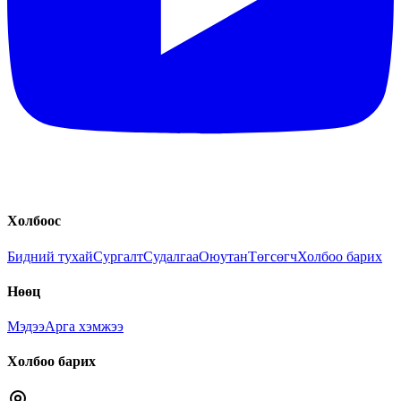
Холбоос
Бидний тухай
Сургалт
Судалгаа
Оюутан
Төгсөгч
Холбоо барих
Нөөц
Мэдээ
Арга хэмжээ
Холбоо барих