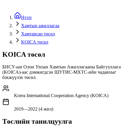
Нүүр
Хамтын ажиллагаа
Хамтарсан төсөл
KOICA төсөл
KOICA төсөл
БНСУ-ын Олон Улсын Хамтын Ажиллагааны Байгууллага
(KOICA)-аас дэмжигдсэн ШУТИС-МХТС-ийн чадавхыг
бэхжүүлэх төсөл.
Korea International Cooperation Agency (KOICA)
2019—2022 (4 жил)
Төслийн танилцуулга