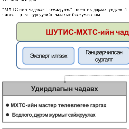
“МХТС-ийн чадавхыг бэхжүүлэх” төсөл нь дараах үндсэн 4
чиглэлээр тус сургуулийн чадахыг бэхжүүлэх юм