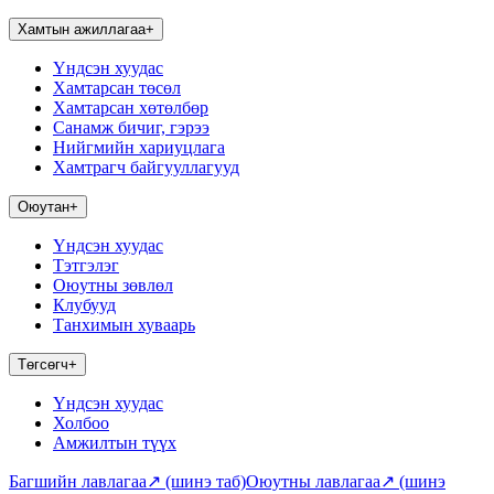
Хамтын ажиллагаа
+
Үндсэн хуудас
Хамтарсан төсөл
Хамтарсан хөтөлбөр
Санамж бичиг, гэрээ
Нийгмийн хариуцлага
Хамтрагч байгууллагууд
Оюутан
+
Үндсэн хуудас
Тэтгэлэг
Оюутны зөвлөл
Клубууд
Танхимын хуваарь
Төгсөгч
+
Үндсэн хуудас
Холбоо
Амжилтын түүх
Багшийн лавлагаа
↗
(шинэ таб)
Оюутны лавлагаа
↗
(шинэ