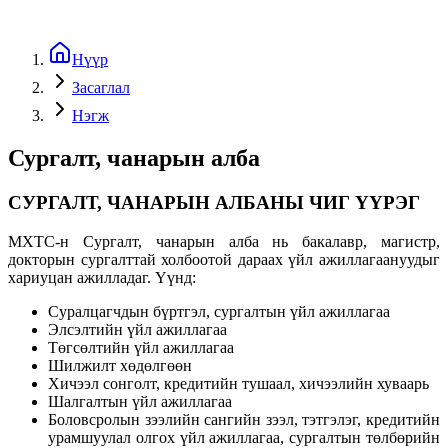
Нүүр
Засаглал
Нэгж
Сургалт, чанарын алба
СУРГАЛТ, ЧАНАРЫН АЛБАНЫ ЧИГ ҮҮРЭГ
МХТС-н Сургалт, чанарын алба нь бакалавр, магистр,
докторын сургалттай холбоотой дараах үйл ажиллагаануудыг
хариуцан ажилладаг. Үүнд:
Суралцагчдын бүртгэл, сургалтын үйл ажиллагаа
Элсэлтийн үйл ажиллагаа
Төгсөлтийн үйл ажиллагаа
Шилжилт хөдөлгөөн
Хичээл сонголт, кредитийн тушаал, хичээлийн хуваарь
Шалгалтын үйл ажиллагаа
Боловсролын зээлийн сангийн зээл, тэтгэлэг, кредитийн
урамшуулал олгох үйл ажиллагаа, сургалтын төлбөрийн