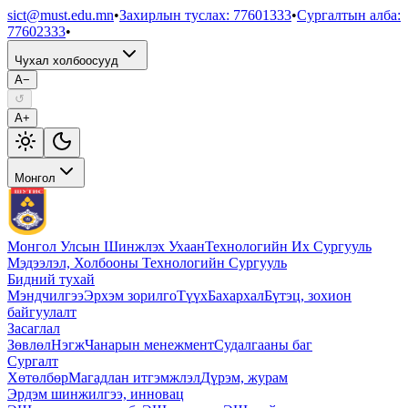
sict@must.edu.mn
•
Захирлын туслах
:
77601333
•
Сургалтын алба
:
77602333
•
Чухал холбоосууд
A−
↺
A+
Монгол
Монгол Улсын Шинжлэх Ухаан
Технологийн Их Сургууль
Мэдээлэл, Холбооны Технологийн Сургууль
Бидний тухай
Мэндчилгээ
Эрхэм зорилго
Түүх
Бахархал
Бүтэц, зохион
байгуулалт
Засаглал
Зөвлөл
Нэгж
Чанарын менежмент
Судалгааны баг
Сургалт
Хөтөлбөр
Магадлан итгэмжлэл
Дүрэм, журам
Эрдэм шинжилгээ, инновац