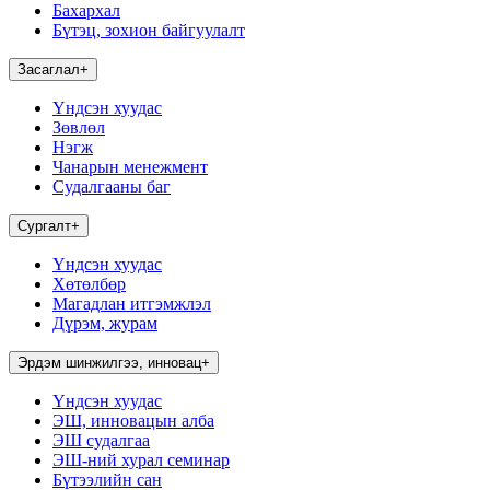
Бахархал
Бүтэц, зохион байгуулалт
Засаглал
+
Үндсэн хуудас
Зөвлөл
Нэгж
Чанарын менежмент
Судалгааны баг
Сургалт
+
Үндсэн хуудас
Хөтөлбөр
Магадлан итгэмжлэл
Дүрэм, журам
Эрдэм шинжилгээ, инновац
+
Үндсэн хуудас
ЭШ, инновацын алба
ЭШ судалгаа
ЭШ-ний хурал семинар
Бүтээлийн сан