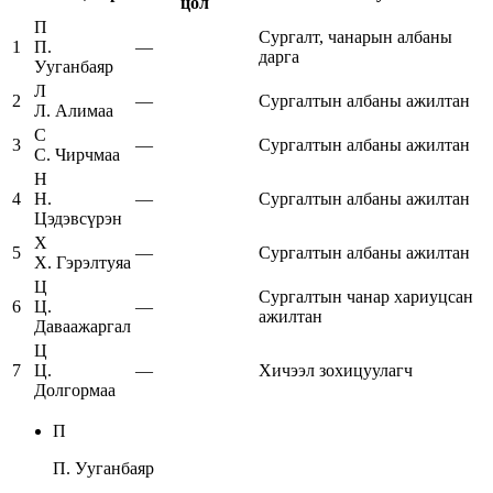
цол
П
Сургалт, чанарын албаны
1
П.
—
дарга
Ууганбаяр
Л
2
—
Сургалтын албаны ажилтан
Л. Алимаа
С
3
—
Сургалтын албаны ажилтан
С. Чирчмаа
Н
4
Н.
—
Сургалтын албаны ажилтан
Цэдэвсүрэн
Х
5
—
Сургалтын албаны ажилтан
Х. Гэрэлтуяа
Ц
Сургалтын чанар хариуцсан
6
Ц.
—
ажилтан
Даваажаргал
Ц
7
Ц.
—
Хичээл зохицуулагч
Долгормаа
П
П. Ууганбаяр