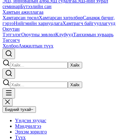
ЭШ, инновацын алба
ЭШ судалгаа
ЭШ-ний хурал
семинар
Бүтээлийн сан
Хамтын ажиллагаа
Хамтарсан төсөл
Хамтарсан хөтөлбөр
Санамж бичиг,
гэрээ
Нийгмийн хариуцлага
Хамтрагч байгууллагууд
Оюутан
Тэтгэлэг
Оюутны зөвлөл
Клубууд
Танхимын хуваарь
Төгсөгч
Холбоо
Амжилтын түүх
Хайх
Хайх
Бидний тухай
−
Үндсэн хуудас
Мэндчилгээ
Эрхэм зорилго
Түүх