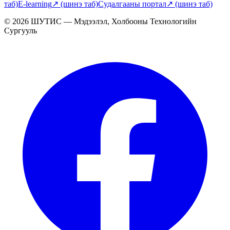
таб)
E-learning
↗
(шинэ таб)
Судалгааны портал
↗
(шинэ таб)
© 2026 ШУТИС — Мэдээлэл, Холбооны Технологийн
Сургууль