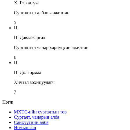
Х. Гэрэлтуяа
Сургалтын албаны ажилтан
5
Ц
Ц. Даваажаргал
Сургалтын чанар хариуцсан ажилтан
6
Ц
Ц. Долгормаа
Хичээл зохицуулагч
7
Нэгж
МХТС-ийн сургалтын төв
Сургалт, чанарын алба
Санхүүгийн алба
Номын сан