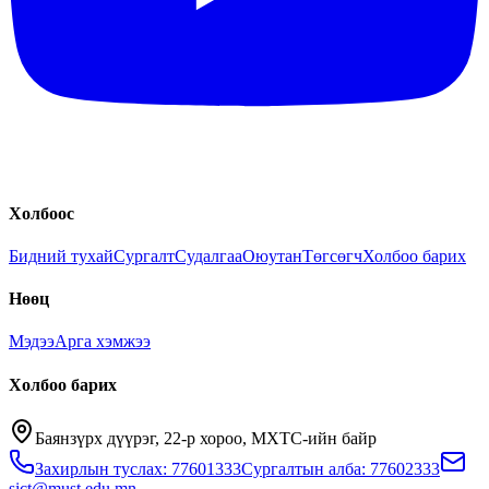
Холбоос
Бидний тухай
Сургалт
Судалгаа
Оюутан
Төгсөгч
Холбоо барих
Нөөц
Мэдээ
Арга хэмжээ
Холбоо барих
Баянзүрх дүүрэг, 22-р хороо, МХТС-ийн байр
Захирлын туслах: 77601333
Сургалтын алба: 77602333
sict@must.edu.mn