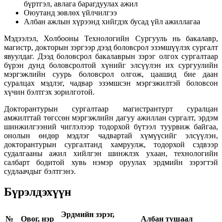
бүртгэл, авлага барагдуулах ажил
Оюутанд зөвлөх үйлчилгээ
Албан ажлын хүрээнд хийгдэх бусад үйл ажиллагаа
Мэдээлэл, Холбооны Технологийн Сургууль нь бакалавр,
магистр, докторын зэргээр дээд боловсрол эзэмшүүлэх сургалт
явуулдаг. Дээд боловсрол бакалаврын зэрэг олгох сургалтаар
бүрэн дунд боловсролтой хүнийг элсүүлэн их сургуулийн
мэргэжлийн суурь боловсрол олгож, цаашид бие даан
суралцах мэдлэг, чадвар эзэмшсэн мэргэжилтэй боловсон
хүчин бэлтгэх зорилготой.
Докторантурын сургалтаар магистрантурт суралцан
амжилттай төгссөн мэргэжлийн дагуу ажиллан сургалт, эрдэм
шинжилгээний чиглэлээр тодорхой бүтээл туурвиж байгаа,
онолын өндөр мэдлэг чадвартай хүмүүсийг элсүүлэн,
докторантурын сургалтанд хамруулж, тодорхой сэдвээр
судалгааны ажил хийлгэн шинжлэх ухаан, технологийн
салбарт бодитой хувь нэмэр оруулах эрдмийн зэрэгтэй
судлаачдыг бэлтгэнэ.
Бүрэлдэхүүн
Эрдмийн зэрэг,
№
Овог, нэр
Албан тушаал