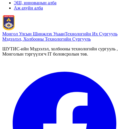
ЭШ, инновацын алба
Аж ахуйн алба
Монгол Улсын Шинжлэх Ухаан
Технологийн Их Сургууль
Мэдээлэл, Холбооны Технологийн Сургууль
ШУТИС-ийн Мэдээлэл, холбооны технологийн сургууль ,
Монголын тэргүүлэгч IT боловсролын төв.