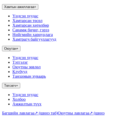
Хамтын ажиллагаа
+
Үндсэн хуудас
Хамтарсан төсөл
Хамтарсан хөтөлбөр
Санамж бичиг, гэрээ
Нийгмийн хариуцлага
Хамтрагч байгууллагууд
Оюутан
+
Үндсэн хуудас
Тэтгэлэг
Оюутны зөвлөл
Клубууд
Танхимын хуваарь
Төгсөгч
+
Үндсэн хуудас
Холбоо
Амжилтын түүх
Багшийн лавлагаа
↗
(шинэ таб)
Оюутны лавлагаа
↗
(шинэ