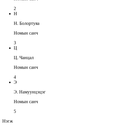
2
Н
Н. Болортуяа
Номын санч
3
Ц
Ц. Чанцал
Номын санч
4
Э
Э. Намуунцэцэг
Номын санч
5
Нэгж