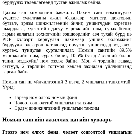
бүрдүүлэх төлөвлөгөөнд тусган ажиллаж байна.
Цахим сан хөмрөгийн баяжилт: Цахим санг нэмэгдүүлэх
үүднээс судалгааны ажил /бакалавр, магистр, докторын
бүтээл/, эрдэм шинжилгээний бичиг, уншигчдын хэрэгцээ
шаардлага, хүсэлтийн дагуу мэргэжлийн ном, сурах бичиг,
гарын авлагын зохиогчийн зөвшөөрлийг авч тухай бүрд нь
PDF хэлбэрт хөрвүүлэн цахимаар унших боломжийг
бүрдүүлж электрон каталогид оруулан уншигчдад мэдээлэл
хүргэж, туниулан сурталчилдаг. Номын сангийн 89.5%
мэргэжлийн ном, сурах бичиг, 10.5% бусад / хэлний болон
танин мэдэхүйн/ ном эзэлж байна. Мөн 4 төрлийн гадаад
сэтгүүл, 2 төрлийн тогтмол хэвлэл захиалан үйлчилгээнд
гаргаж байна.
Номын сан нь үйлчилгээний 3 нэгж, 2 уншлагын танхимтай.
Үүнд:
Гэрээр ном олгох номын фонд
Чөлөөт сонголттой уншлагын танхим
Эрдэм шинжилгээний уншлагын танхим
Номын сангийн ажиллах цагийн хуваарь
Гэрээр ном олгох фонд, чөлөөт сонголттой уншлагын