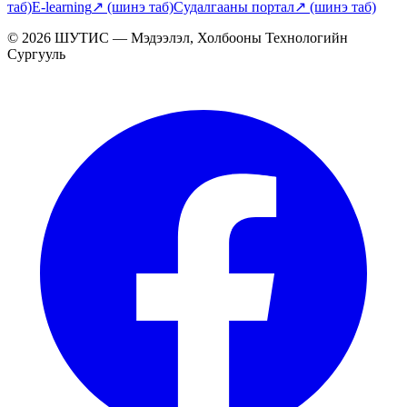
таб)
E-learning
↗
(шинэ таб)
Судалгааны портал
↗
(шинэ таб)
© 2026 ШУТИС — Мэдээлэл, Холбооны Технологийн
Сургууль