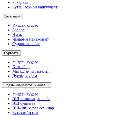
Бахархал
Бүтэц, зохион байгуулалт
Засаглал
+
Үндсэн хуудас
Зөвлөл
Нэгж
Чанарын менежмент
Судалгааны баг
Сургалт
+
Үндсэн хуудас
Хөтөлбөр
Магадлан итгэмжлэл
Дүрэм, журам
Эрдэм шинжилгээ, инновац
+
Үндсэн хуудас
ЭШ, инновацын алба
ЭШ судалгаа
ЭШ-ний хурал семинар
Бүтээлийн сан