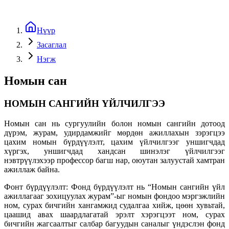
Нүүр
Засаглал
Нэгж
Номын сан
НОМЫН САНГИЙН ҮЙЛЧИЛГЭЭ
Номын сан нь сургуулийн болон номын сангийн дотоод
дүрэм, журам, удирдамжийг мөрдөн ажиллахын зэрэгцээ
цахим номын бүрдүүлэлт, цахим үйлчилгээг уншигчдад
хүргэх, уншигчдад хандсан шинэлэг үйлчилгээг
нэвтрүүлэхээр профессор багш нар, оюутан залуустай хамтран
ажиллаж байна.
Фонт бүрдүүлэлт: Фонд бүрдүүлэлт нь “Номын сангийн үйл
ажиллагааг зохицуулах журам”-ыг номын фондоо мэргэжлийн
ном, сурах бичгийн хангамжид судалгаа хийж, цөөн хувьтай,
цаашид авах шаардлагатай эрэлт хэрэгцээт ном, сурах
бичгийн жагсаалтыг салбар багуудын саналыг үндэслэн фонд