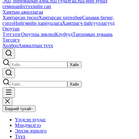
ЭШ, инновацын алба
ЭШ судалгаа
ЭШ-ний хурал
семинар
Бүтээлийн сан
Хамтын ажиллагаа
Хамтарсан төсөл
Хамтарсан хөтөлбөр
Санамж бичиг,
гэрээ
Нийгмийн хариуцлага
Хамтрагч байгууллагууд
Оюутан
Тэтгэлэг
Оюутны зөвлөл
Клубууд
Танхимын хуваарь
Төгсөгч
Холбоо
Амжилтын түүх
Хайх
Хайх
Бидний тухай
−
Үндсэн хуудас
Мэндчилгээ
Эрхэм зорилго
Түүх