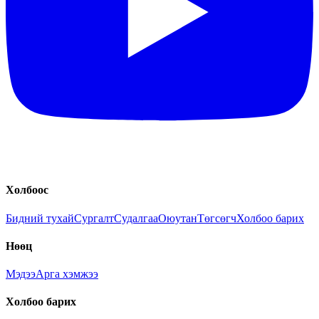
Холбоос
Бидний тухай
Сургалт
Судалгаа
Оюутан
Төгсөгч
Холбоо барих
Нөөц
Мэдээ
Арга хэмжээ
Холбоо барих