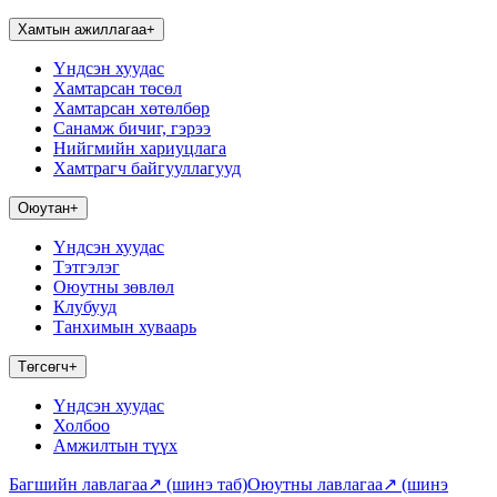
Хамтын ажиллагаа
+
Үндсэн хуудас
Хамтарсан төсөл
Хамтарсан хөтөлбөр
Санамж бичиг, гэрээ
Нийгмийн хариуцлага
Хамтрагч байгууллагууд
Оюутан
+
Үндсэн хуудас
Тэтгэлэг
Оюутны зөвлөл
Клубууд
Танхимын хуваарь
Төгсөгч
+
Үндсэн хуудас
Холбоо
Амжилтын түүх
Багшийн лавлагаа
↗
(шинэ таб)
Оюутны лавлагаа
↗
(шинэ