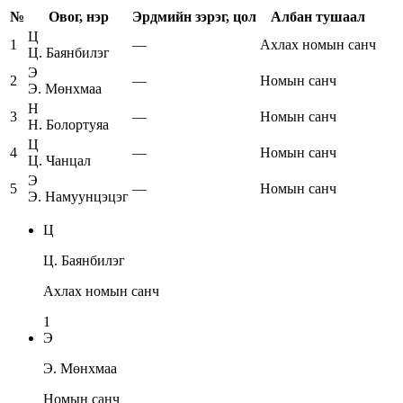
№
Овог, нэр
Эрдмийн зэрэг, цол
Албан тушаал
Ц
1
—
Ахлах номын санч
Ц. Баянбилэг
Э
2
—
Номын санч
Э. Мөнхмаа
Н
3
—
Номын санч
Н. Болортуяа
Ц
4
—
Номын санч
Ц. Чанцал
Э
5
—
Номын санч
Э. Намуунцэцэг
Ц
Ц. Баянбилэг
Ахлах номын санч
1
Э
Э. Мөнхмаа
Номын санч