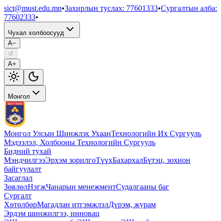
sict@must.edu.mn
•
Захирлын туслах
:
77601333
•
Сургалтын алба
:
77602333
•
Чухал холбоосууд
A−
↺
A+
Монгол
Монгол Улсын Шинжлэх Ухаан
Технологийн Их Сургууль
Мэдээлэл, Холбооны Технологийн Сургууль
Бидний тухай
Мэндчилгээ
Эрхэм зорилго
Түүх
Бахархал
Бүтэц, зохион
байгуулалт
Засаглал
Зөвлөл
Нэгж
Чанарын менежмент
Судалгааны баг
Сургалт
Хөтөлбөр
Магадлан итгэмжлэл
Дүрэм, журам
Эрдэм шинжилгээ, инновац