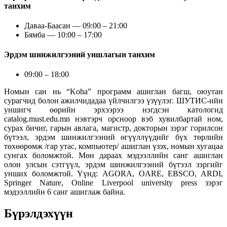
танхим
Даваа-Баасан — 09:00 – 21:00
Бямба — 10:00 – 17:00
Эрдэм шинжилгээний уншлагын танхим
09:00 – 18:00
Номын сан нь “Koha” программ ашиглан багш, оюутан
сурагчид болон ажилчидадаа үйлчилгээ үзүүлэг. ШУТИС-ийн
уншигч өөрийн эрхээрээ нэгдсэн катологид
catalog.must.edu.mn нэвтэрч орсноор вэб хувилбартай ном,
сурах бичиг, гарын авлага, магистр, докторын зэрэг горилсон
бүтээл, эрдэм шинжилгээний өгүүллүүдийг бүх төрлийн
төхөөрөмж /гар утас, компьютер/ ашиглан үзэх, номын хугацаа
сунгах боломжтой. Мөн дараах мэдээллийн санг ашиглан
олон улсын сэтгүүл, эрдэм шинжилгээний бүтээл зэргийг
унших боломжтой. Үүнд: AGORA, OARE, EBSCO, ARDI,
Springer Nature, Online Liverpool university press зэрэг
мэдээллийн 6 санг ашиглаж байна.
Бүрэлдэхүүн