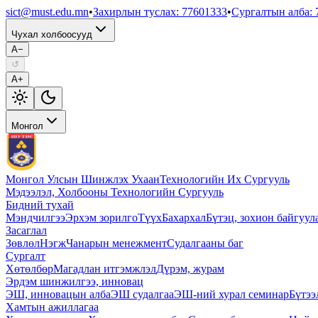
sict@must.edu.mn
•
Захирлын туслах
:
77601333
•
Сургалтын алба
:
Чухал холбоосууд
A−
↺
A+
Монгол
Монгол Улсын Шинжлэх Ухаан
Технологийн Их Сургууль
Мэдээлэл, Холбооны Технологийн Сургууль
Бидний тухай
Мэндчилгээ
Эрхэм зорилго
Түүх
Бахархал
Бүтэц, зохион байгуул
Засаглал
Зөвлөл
Нэгж
Чанарын менежмент
Судалгааны баг
Сургалт
Хөтөлбөр
Магадлан итгэмжлэл
Дүрэм, журам
Эрдэм шинжилгээ, инновац
ЭШ, инновацын алба
ЭШ судалгаа
ЭШ-ний хурал семинар
Бүтээ
Хамтын ажиллагаа