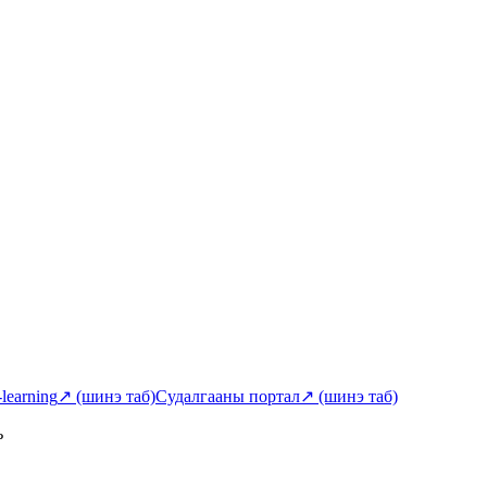
-learning
↗
(шинэ таб)
Судалгааны портал
↗
(шинэ таб)
ь