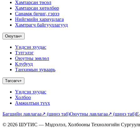
Хамтарсан төсөл
Хамтарсан хөтөлбөр
Санамж бичиг, гэрээ
Нийгмийн хариуцлага
Хамтрагч байгууллагууд
Оюутан
+
Үндсэн хуудас
Тэтгэлэг
Оюутны зөвлөл
Клубууд
Танхимын хуваарь
Төгсөгч
+
Үндсэн хуудас
Холбоо
Амжилтын түүх
Багшийн лавлагаа
↗
(шинэ таб)
Оюутны лавлагаа
↗
(шинэ таб)
E
© 2026 ШУТИС — Мэдээлэл, Холбооны Технологийн Сургуул