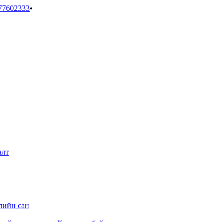
77602333
•
алт
лийн сан