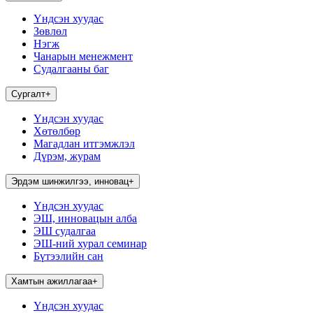
Үндсэн хуудас
Зөвлөл
Нэгж
Чанарын менежмент
Судалгааны баг
Сургалт
+
Үндсэн хуудас
Хөтөлбөр
Магадлан итгэмжлэл
Дүрэм, журам
Эрдэм шинжилгээ, инновац
+
Үндсэн хуудас
ЭШ, инновацын алба
ЭШ судалгаа
ЭШ-ний хурал семинар
Бүтээлийн сан
Хамтын ажиллагаа
+
Үндсэн хуудас