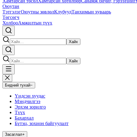
Хамтарсан төсөл
Хамтарсан хөтөлбөр
Санамж бичиг, гэрээ
Нийг
Оюутан
Тэтгэлэг
Оюутны зөвлөл
Клубууд
Танхимын хуваарь
Төгсөгч
Холбоо
Амжилтын түүх
Хайх
Хайх
Бидний тухай
−
Үндсэн хуудас
Мэндчилгээ
Эрхэм зорилго
Түүх
Бахархал
Бүтэц, зохион байгуулалт
Засаглал
+